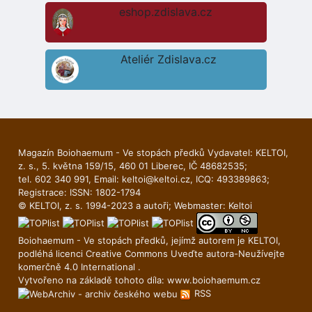
eshop.zdislava.cz
Ateliér Zdislava.cz
Magazín Boiohaemum - Ve stopách předků Vydavatel: KELTOI,
z. s., 5. května 159/15, 460 01 Liberec, IČ 48682535;
tel. 602 340 991, Email:
keltoi@keltoi.cz
, ICQ: 493389863;
Registrace: ISSN: 1802-1794
© KELTOI, z. s. 1994-2023 a autoři; Webmaster:
Keltoi
Boiohaemum - Ve stopách předků, jejímž autorem je
KELTOI
,
podléhá licenci
Creative Commons Uveďte autora-Neuží­vejte
komerčně 4.0 International
.
Vytvořeno na základě tohoto díla:
www.boiohaemum.cz
RSS