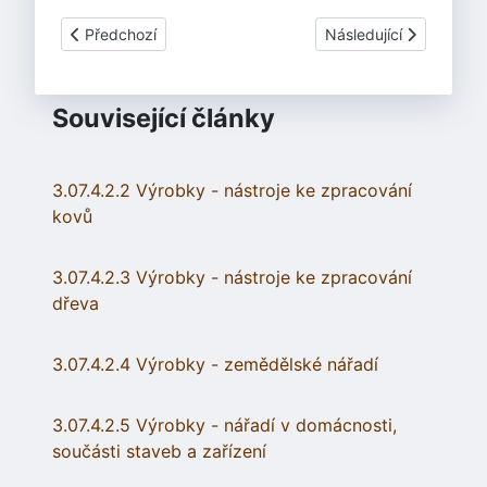
Předchozí článek: 3.07.4.2.4 Výrobky - zemědělské nářadí
Další článek: 3.07.4.2
Předchozí
Následující
Související články
3.07.4.2.2 Výrobky - nástroje ke zpracování
kovů
3.07.4.2.3 Výrobky - nástroje ke zpracování
dřeva
3.07.4.2.4 Výrobky - zemědělské nářadí
3.07.4.2.5 Výrobky - nářadí v domácnosti,
součásti staveb a zařízení