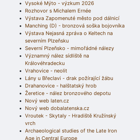
Vysoké Mýto - výzkum 2026
Rozhovor s Michalem Ernée
Výstava Zapomenuté město pod dálnicí
Manching (D) - bronzová soška bojovníka
Výstava Nejasná zpráva o Keltech na
severním Plzeňsku
Severní Plzeňsko - mimořádné nálezy
Významný nález sídliště na
Královéhradecku
Vrahovice - neolit
Lány u Břeclavi - drak požírající žábu
Drahanovice - halštatský hrob
Žeretice - nález bronzového depotu
Nový web laten.cz
Nový web dobalatenska.cz
Vroutek - Skytaly - Hradiště Kružínský
vrch
Archaeological studies of the Late Iron
Age in Central Europe