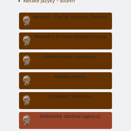
Keltské jazyky - souhrn
Keltové - Čechy, Morava, Slezsko
Keltové v Evropě Keltská Evropa
Keltské hlavy a postavy
Keltské kmeny
Druidství, druidové
Historický obchod lugos.cz