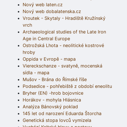
Nový web laten.cz
Nový web dobalatenska.cz
Vroutek - Skytaly - Hradiště Kružínský
vrch
Archaeological studies of the Late Iron
Age in Central Europe
Ostrožská Lhota - neolitické kostrové
hroby
Oppida v Evropě - mapa
Viereckschanze - svatyně, mocenská
sídla - mapa
Mušov - Brána do Římské říše
Podsedice - pohřebiště z období eneolitu
Bryher (EN) -hrob bojovnice
Horákov - mohyla Hlásnica
Analýza Bánovský poklad
145 let od narození Eduarda Štorcha
Genetická stopa lovců vymizela