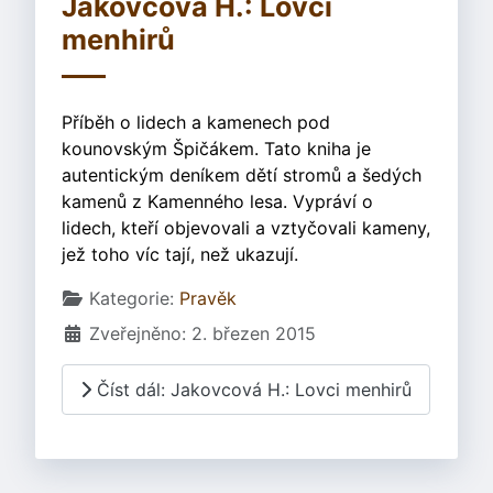
Jakovcová H.: Lovci
menhirů
Příběh o lidech a kamenech pod
kounovským Špičákem. Tato kniha je
autentickým deníkem dětí stromů a šedých
kamenů z Kamenného lesa. Vypráví o
lidech, kteří objevovali a vztyčovali kameny,
jež toho víc tají, než ukazují.
Základní údaje
Kategorie:
Pravěk
Zveřejněno: 2. březen 2015
Číst dál: Jakovcová H.: Lovci menhirů