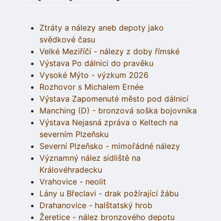
Ztráty a nálezy aneb depoty jako
svědkové času
Velké Meziříčí - nálezy z doby římské
Výstava Po dálnici do pravěku
Vysoké Mýto - výzkum 2026
Rozhovor s Michalem Ernée
Výstava Zapomenuté město pod dálnicí
Manching (D) - bronzová soška bojovníka
Výstava Nejasná zpráva o Keltech na
severním Plzeňsku
Severní Plzeňsko - mimořádné nálezy
Významný nález sídliště na
Královéhradecku
Vrahovice - neolit
Lány u Břeclavi - drak požírající žábu
Drahanovice - halštatský hrob
Žeretice - nález bronzového depotu