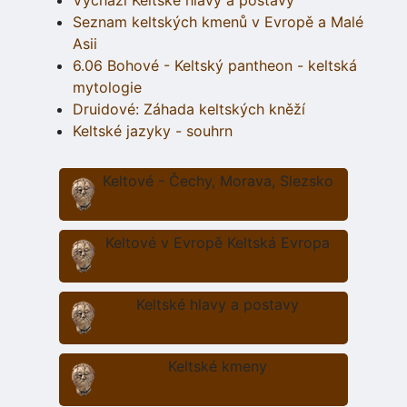
Vychází Keltské hlavy a postavy
Seznam keltských kmenů v Evropě a Malé
Asii
6.06 Bohové - Keltský pantheon - keltská
mytologie
Druidové: Záhada keltských kněží
Keltské jazyky - souhrn
Keltové - Čechy, Morava, Slezsko
Keltové v Evropě Keltská Evropa
Keltské hlavy a postavy
Keltské kmeny