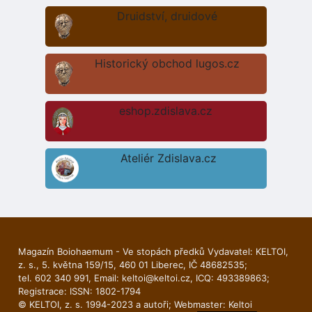
Druidství, druidové
Historický obchod lugos.cz
eshop.zdislava.cz
Ateliér Zdislava.cz
Magazín Boiohaemum - Ve stopách předků Vydavatel: KELTOI,
z. s., 5. května 159/15, 460 01 Liberec, IČ 48682535;
tel. 602 340 991, Email:
keltoi@keltoi.cz
, ICQ: 493389863;
Registrace: ISSN: 1802-1794
© KELTOI, z. s. 1994-2023 a autoři; Webmaster:
Keltoi