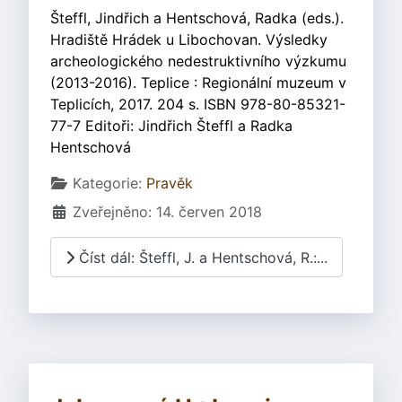
Šteffl, Jindřich a Hentschová, Radka (eds.).
Hradiště Hrádek u Libochovan. Výsledky
archeologického nedestruktivního výzkumu
(2013-2016). Teplice : Regionální muzeum v
Teplicích, 2017. 204 s. ISBN 978-80-85321-
77-7 Editoři: Jindřich Šteffl a Radka
Hentschová
Základní údaje
Kategorie:
Pravěk
Zveřejněno: 14. červen 2018
Číst dál: Šteffl, J. a Hentschová, R.:...