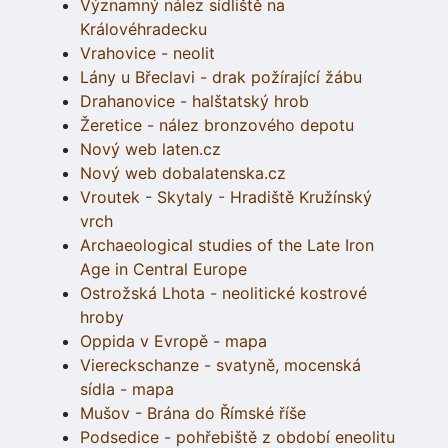
Významný nález sídliště na
Královéhradecku
Vrahovice - neolit
Lány u Břeclavi - drak požírající žábu
Drahanovice - halštatský hrob
Žeretice - nález bronzového depotu
Nový web laten.cz
Nový web dobalatenska.cz
Vroutek - Skytaly - Hradiště Kružínský
vrch
Archaeological studies of the Late Iron
Age in Central Europe
Ostrožská Lhota - neolitické kostrové
hroby
Oppida v Evropě - mapa
Viereckschanze - svatyně, mocenská
sídla - mapa
Mušov - Brána do Římské říše
Podsedice - pohřebiště z období eneolitu