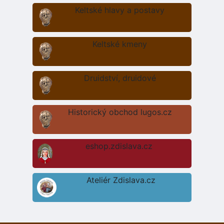
Keltské hlavy a postavy
Keltské kmeny
Druidství, druidové
Historický obchod lugos.cz
eshop.zdislava.cz
Ateliér Zdislava.cz