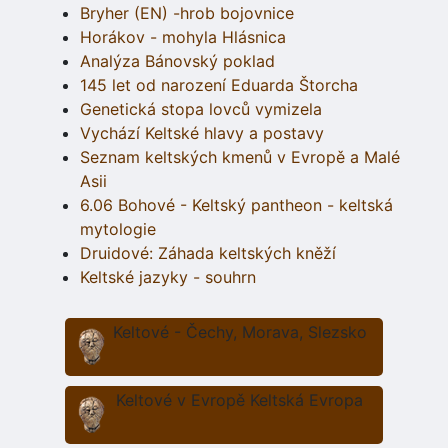
Bryher (EN) -hrob bojovnice
Horákov - mohyla Hlásnica
Analýza Bánovský poklad
145 let od narození Eduarda Štorcha
Genetická stopa lovců vymizela
Vychází Keltské hlavy a postavy
Seznam keltských kmenů v Evropě a Malé
Asii
6.06 Bohové - Keltský pantheon - keltská
mytologie
Druidové: Záhada keltských kněží
Keltské jazyky - souhrn
Keltové - Čechy, Morava, Slezsko
Keltové v Evropě Keltská Evropa