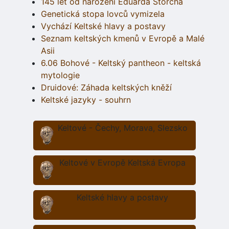
145 let od narození Eduarda Štorcha
Genetická stopa lovců vymizela
Vychází Keltské hlavy a postavy
Seznam keltských kmenů v Evropě a Malé
Asii
6.06 Bohové - Keltský pantheon - keltská
mytologie
Druidové: Záhada keltských kněží
Keltské jazyky - souhrn
Keltové - Čechy, Morava, Slezsko
Keltové v Evropě Keltská Evropa
Keltské hlavy a postavy