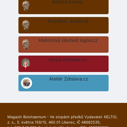
Keltské kmeny
Druidství, druidové
Historický obchod lugos.cz
eshop.zdislava.cz
Ateliér Zdislava.cz
Magazín Boiohaemum - Ve stopách předků Vydavatel: KELTOI,
z. s., 5. května 159/15, 460 01 Liberec, IČ 48682535;