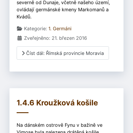
severně od Dunaje, včetně našeho území,
ovládají germánské kmeny Markomanů a
Kvádů.
Základní údaje
Kategorie:
1. Germáni
Zveřejněno: 21. březen 2016
Číst dál: Římská provincie Moravia
1.4.6 Kroužková košile
Na dánském ostrově Fynu v bažině ve
Vimose byla nalezena drátěná košile.