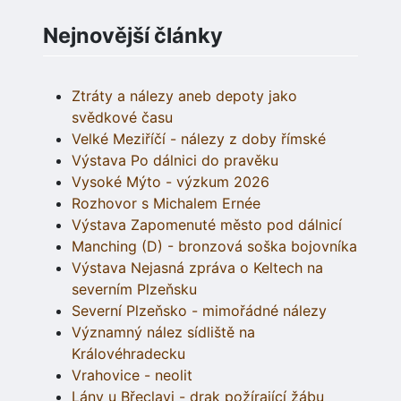
Nejnovější články
Ztráty a nálezy aneb depoty jako
svědkové času
Velké Meziříčí - nálezy z doby římské
Výstava Po dálnici do pravěku
Vysoké Mýto - výzkum 2026
Rozhovor s Michalem Ernée
Výstava Zapomenuté město pod dálnicí
Manching (D) - bronzová soška bojovníka
Výstava Nejasná zpráva o Keltech na
severním Plzeňsku
Severní Plzeňsko - mimořádné nálezy
Významný nález sídliště na
Královéhradecku
Vrahovice - neolit
Lány u Břeclavi - drak požírající žábu