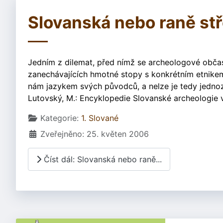
Slovanská nebo raně st
Jedním z dilemat, před nímž se archeologové občas 
zanechávajících hmotné stopy s konkrétním etnike
nám jazykem svých původců, a nelze je tedy jednoz
Lutovský, M.: Encyklopedie Slovanské archeologie 
Základní údaje
Kategorie:
1. Slované
Zveřejněno: 25. květen 2006
Číst dál: Slovanská nebo raně...