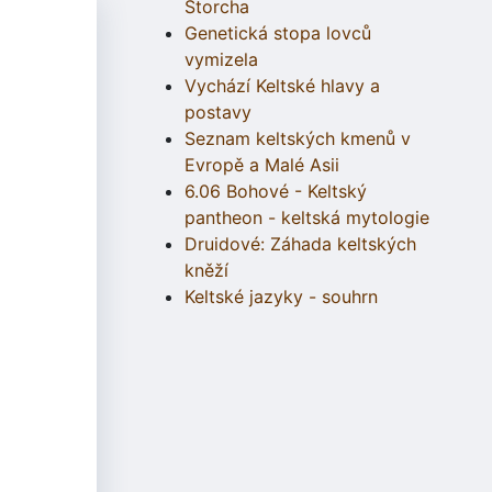
Štorcha
Genetická stopa lovců
vymizela
Vychází Keltské hlavy a
postavy
Seznam keltských kmenů v
Evropě a Malé Asii
6.06 Bohové - Keltský
pantheon - keltská mytologie
Druidové: Záhada keltských
kněží
Keltské jazyky - souhrn