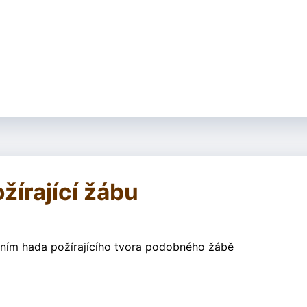
žírající žábu
zením hada požírajícího tvora podobného žábě