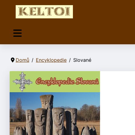
Domů
Encyklopedie
Slované