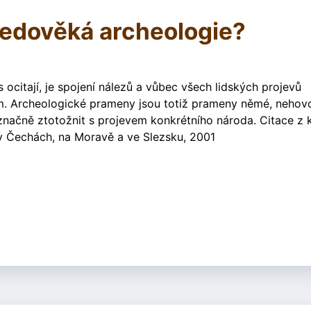
ředověká archeologie?
ocitají, je spojení nálezů a vůbec všech lidských projevů
m. Archeologické prameny jsou totiž prameny němé, nehovo
načně ztotožnit s projevem konkrétního národa. Citace z 
v Čechách, na Moravě a ve Slezsku, 2001