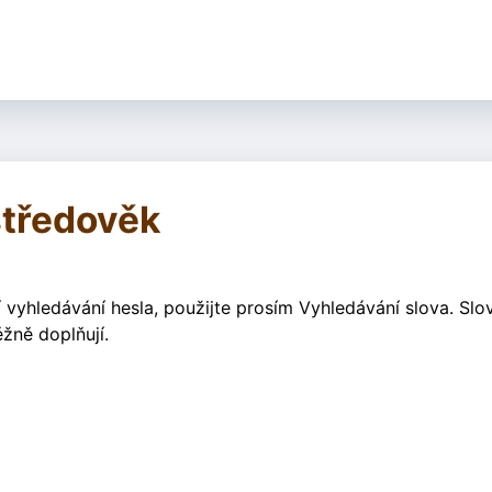
středověk
 vyhledávání hesla, použijte prosím Vyhledávání slova. Slo
žně doplňují.