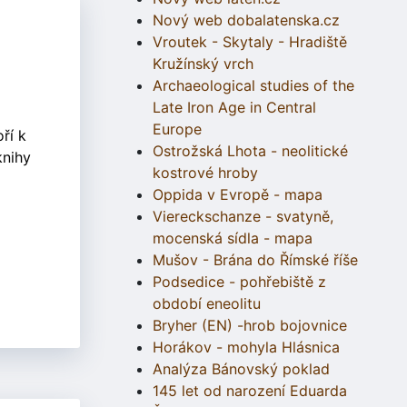
Nový web dobalatenska.cz
Vroutek - Skytaly - Hradiště
Kružínský vrch
Archaeological studies of the
Late Iron Age in Central
Europe
ří k
Ostrožská Lhota - neolitické
knihy
kostrové hroby
Oppida v Evropě - mapa
Viereckschanze - svatyně,
mocenská sídla - mapa
Mušov - Brána do Římské říše
Podsedice - pohřebiště z
období eneolitu
Bryher (EN) -hrob bojovnice
Horákov - mohyla Hlásnica
Analýza Bánovský poklad
145 let od narození Eduarda