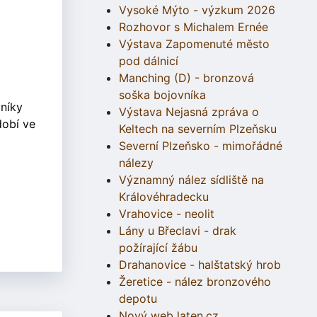
Vysoké Mýto - výzkum 2026
Rozhovor s Michalem Ernée
Výstava Zapomenuté město
pod dálnicí
Manching (D) - bronzová
soška bojovníka
vníky
Výstava Nejasná zpráva o
dobí ve
Keltech na severním Plzeňsku
Severní Plzeňsko - mimořádné
nálezy
Významný nález sídliště na
Královéhradecku
Vrahovice - neolit
Lány u Břeclavi - drak
požírající žábu
Drahanovice - halštatský hrob
Žeretice - nález bronzového
depotu
Nový web laten.cz