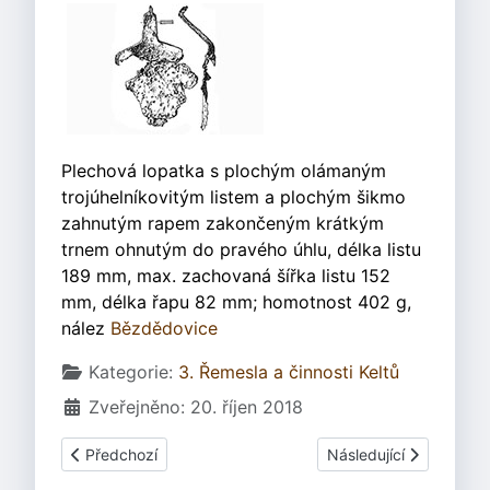
Plechová lopatka s plochým olámaným
trojúhelníkovitým listem a plochým šikmo
zahnutým rapem zakončeným krátkým
trnem ohnutým do pravého úhlu, délka listu
189 mm, max. zachovaná šířka listu 152
mm, délka řapu 82 mm; homotnost 402 g,
nález
Bězdědovice
Základní údaje
Kategorie:
3. Řemesla a činnosti Keltů
Zveřejněno: 20. říjen 2018
Předchozí článek: 3.07.4.2.5 Výrobky - nářadí v domácnos
Další článek: 3.33 Poti
Předchozí
Následující