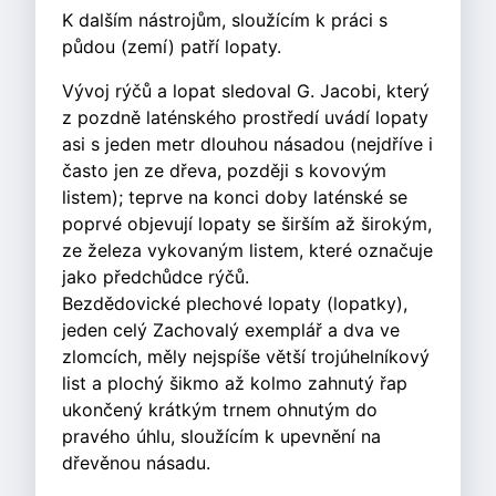
K dalším nástrojům, sloužícím k práci s
půdou (zemí) patří lopaty.
Vývoj rýčů a lopat sledoval G. Jacobi, který
z pozdně laténského prostředí uvádí lopaty
asi s jeden metr dlouhou násadou (nejdříve i
často jen ze dřeva, později s kovovým
listem); teprve na konci doby laténské se
poprvé objevují lopaty se širším až širokým,
ze železa vykovaným listem, které označuje
jako předchůdce rýčů.
Bezdědovické plechové lopaty (lopatky),
jeden celý Zachovalý exemplář a dva ve
zlomcích, měly nejspíše větší trojúhelníkový
list a plochý šikmo až kolmo zahnutý řap
ukončený krátkým trnem ohnutým do
pravého úhlu, sloužícím k upevnění na
dřevěnou násadu.