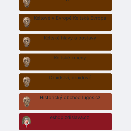
Keltové v Evropě Keltská Evropa
Keltské hlavy a postavy
Keltské kmeny
Druidství, druidové
Historický obchod lugos.cz
eshop.zdislava.cz