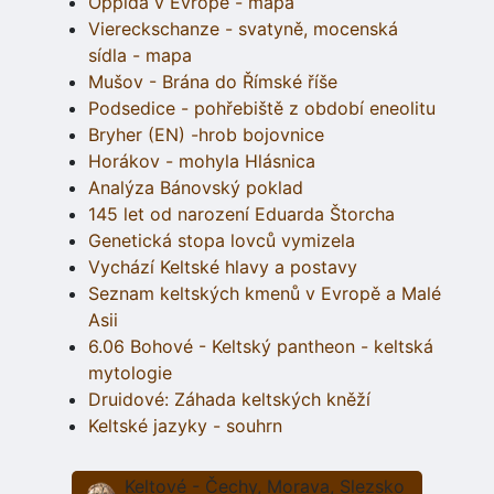
Oppida v Evropě - mapa
Viereckschanze - svatyně, mocenská
sídla - mapa
Mušov - Brána do Římské říše
Podsedice - pohřebiště z období eneolitu
Bryher (EN) -hrob bojovnice
Horákov - mohyla Hlásnica
Analýza Bánovský poklad
145 let od narození Eduarda Štorcha
Genetická stopa lovců vymizela
Vychází Keltské hlavy a postavy
Seznam keltských kmenů v Evropě a Malé
Asii
6.06 Bohové - Keltský pantheon - keltská
mytologie
Druidové: Záhada keltských kněží
Keltské jazyky - souhrn
Keltové - Čechy, Morava, Slezsko