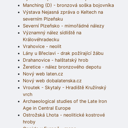
Manching (D) - bronzová soška bojovníka
Výstava Nejasná zpráva o Keltech na
severním Plzeňsku
Severní Plzeňsko - mimořádné nálezy
Významný nález sídliště na
Královéhradecku
Vrahovice - neolit
Lány u Břeclavi - drak požírající žábu
Drahanovice - halštatský hrob
Žeretice - nález bronzového depotu
Nový web laten.cz
Nový web dobalatenska.cz
Vroutek - Skytaly - Hradiště Kružínský
vrch
Archaeological studies of the Late Iron
Age in Central Europe
Ostrožská Lhota - neolitické kostrové
hroby