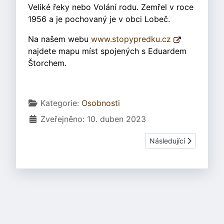
Veliké řeky nebo Volání rodu. Zemřel v roce
1956 a je pochovaný je v obci Lobeč.
Na našem webu
www.stopypredku.cz
najdete mapu míst spojených s Eduardem
Štorchem.
Základní údaje
Kategorie:
Osobnosti
Zveřejněno: 10. duben 2023
Další článek: Martin T
Následující