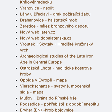
Královéhradecku
Vrahovice - neolit
Lány u Břeclavi - drak požírající žábu
Drahanovice - halštatský hrob
Žeretice - nález bronzového depotu
Nový web laten.cz
Nový web dobalatenska.cz
Vroutek - Skytaly - Hradiště Kružínský
vrch
Archaeological studies of the Late Iron
Age in Central Europe
Ostrožská Lhota - neolitické kostrové
hroby
Oppida v Evropě - mapa
Viereckschanze - svatyně, mocenská
sídla - mapa
Mušov - Brána do Římské říše
Podsedice - pohřebiště z období eneolitu
Bryher (EN) -hrob bojovnice