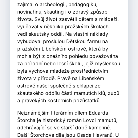
zajímal o archeologii, pedagogiku,
novinařinu, skauting i o zdravý způsob
života. Svůj život zasvětil dětem a mládeži,
vyučoval v několika pražských školách,
vedl skautský oddíl. Na vlastní náklady
vybudoval proslulou Dětskou farmu na
pražském Libeňském ostrově, která by
mohla být z dnešního pohledu považována
za přírodní nebo lesní školu, jejíž myšlenkou
byla výchova mládeže prostřednictvím
života v přírodě. Právě na Libeňském
ostrově našel společně s chlapci ze
skautského oddílu části mamutích klů, zubů
a pravěkých kosterních pozůstatků.
Nejznámějším literárním dílem Eduarda
Štorcha je historický román Lovci mamutů,
odehrávající se ve starší době kamenné.
Další Štorchova díla jsou Osada Havranů, U