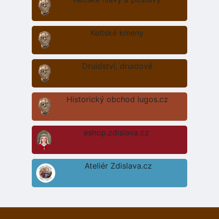
Keltské kmeny
Druidství, druidové
Historický obchod lugos.cz
eshop.zdislava.cz
Ateliér Zdislava.cz