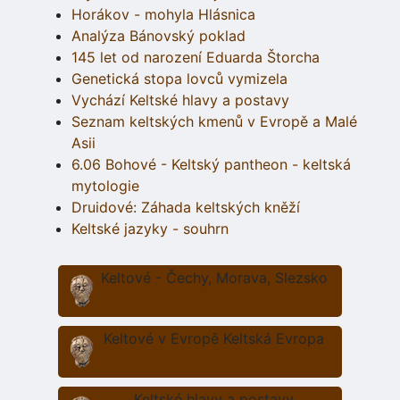
Horákov - mohyla Hlásnica
Analýza Bánovský poklad
145 let od narození Eduarda Štorcha
Genetická stopa lovců vymizela
Vychází Keltské hlavy a postavy
Seznam keltských kmenů v Evropě a Malé
Asii
6.06 Bohové - Keltský pantheon - keltská
mytologie
Druidové: Záhada keltských kněží
Keltské jazyky - souhrn
Keltové - Čechy, Morava, Slezsko
Keltové v Evropě Keltská Evropa
Keltské hlavy a postavy