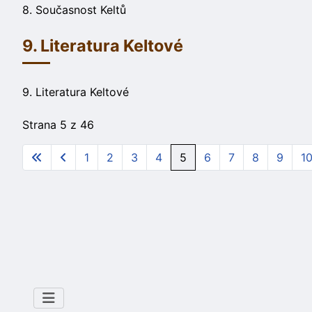
8. Současnost Keltů
9. Literatura Keltové
9. Literatura Keltové
Strana 5 z 46
1
2
3
4
5
6
7
8
9
1