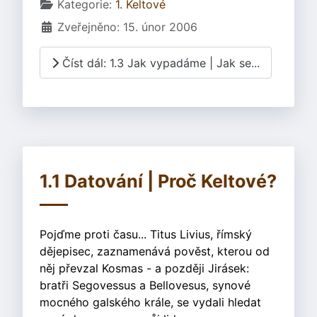
Základní údaje
Kategorie:
1. Keltové
Zveřejněno: 15. únor 2006
Číst dál: 1.3 Jak vypadáme | Jak se...
1.1 Datování | Proč Keltové?
Pojďme proti času... Titus Livius, římský
dějepisec, zaznamenává pověst, kterou od
něj převzal Kosmas - a později Jirásek:
bratři Segovessus a Bellovesus, synové
mocného galského krále, se vydali hledat