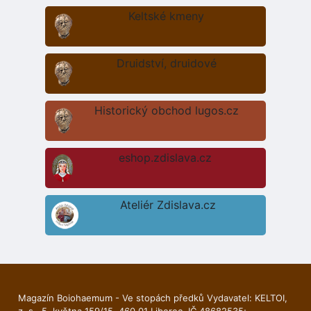
Keltské kmeny
Druidství, druidové
Historický obchod lugos.cz
eshop.zdislava.cz
Ateliér Zdislava.cz
Magazín Boiohaemum - Ve stopách předků Vydavatel: KELTOI,