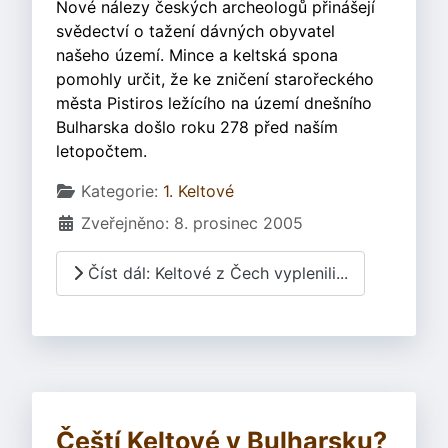
Nové nálezy českých archeologů přinášejí
svědectví o tažení dávných obyvatel
našeho území. Mince a keltská spona
pomohly určit, že ke zničení starořeckého
města Pistiros ležícího na území dnešního
Bulharska došlo roku 278 před naším
letopočtem.
Základní údaje
Kategorie:
1. Keltové
Zveřejněno: 8. prosinec 2005
Číst dál: Keltové z Čech vyplenili...
Čeští Keltové v Bulharsku?