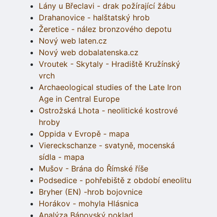
Lány u Břeclavi - drak požírající žábu
Drahanovice - halštatský hrob
Žeretice - nález bronzového depotu
Nový web laten.cz
Nový web dobalatenska.cz
Vroutek - Skytaly - Hradiště Kružínský
vrch
Archaeological studies of the Late Iron
Age in Central Europe
Ostrožská Lhota - neolitické kostrové
hroby
Oppida v Evropě - mapa
Viereckschanze - svatyně, mocenská
sídla - mapa
Mušov - Brána do Římské říše
Podsedice - pohřebiště z období eneolitu
Bryher (EN) -hrob bojovnice
Horákov - mohyla Hlásnica
Analýza Bánovský poklad