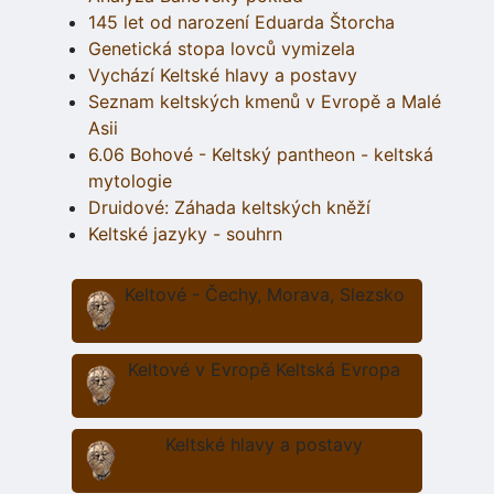
145 let od narození Eduarda Štorcha
Genetická stopa lovců vymizela
Vychází Keltské hlavy a postavy
Seznam keltských kmenů v Evropě a Malé
Asii
6.06 Bohové - Keltský pantheon - keltská
mytologie
Druidové: Záhada keltských kněží
Keltské jazyky - souhrn
Keltové - Čechy, Morava, Slezsko
Keltové v Evropě Keltská Evropa
Keltské hlavy a postavy