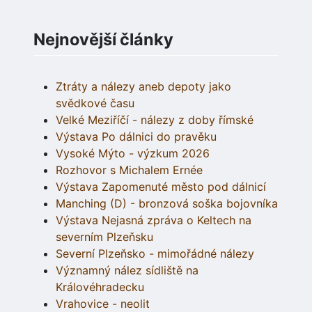
Nejnovější články
Ztráty a nálezy aneb depoty jako
svědkové času
Velké Meziříčí - nálezy z doby římské
Výstava Po dálnici do pravěku
Vysoké Mýto - výzkum 2026
Rozhovor s Michalem Ernée
Výstava Zapomenuté město pod dálnicí
Manching (D) - bronzová soška bojovníka
Výstava Nejasná zpráva o Keltech na
severním Plzeňsku
Severní Plzeňsko - mimořádné nálezy
Významný nález sídliště na
Královéhradecku
Vrahovice - neolit