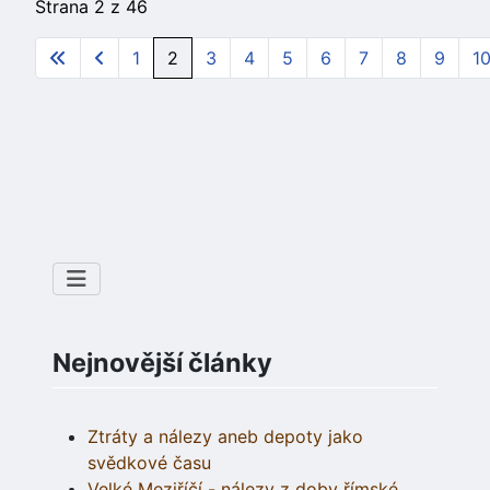
Strana 2 z 46
1
2
3
4
5
6
7
8
9
1
Nejnovější články
Ztráty a nálezy aneb depoty jako
svědkové času
Velké Meziříčí - nálezy z doby římské