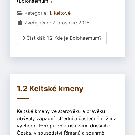
(Boiohaemum)?
Základní údaje
Kategorie:
1. Keltové
Zveřejněno: 7. prosinec 2015
Číst dál: 1.2 Kde je Boiohaemum?
1.2 Keltské kmeny
Keltské kmeny ve starověku a pravěku
obývaly západní, střední a částečně i jižní a
východní Evropu, včetně území dnešního
Česka, v sousedství Římanů a souhrně