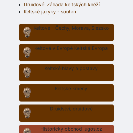
Druidové: Záhada keltských kněží
Keltské jazyky - souhrn
Keltové - Čechy, Morava, Slezsko
Keltové v Evropě Keltská Evropa
Keltské hlavy a postavy
Keltské kmeny
Druidství, druidové
Historický obchod lugos.cz