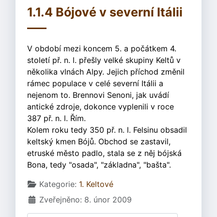
1.1.4 Bójové v severní Itálii
V období mezi koncem 5. a počátkem 4.
století př. n. l. přešly velké skupiny Keltů v
několika vlnách Alpy. Jejich příchod změnil
rámec populace v celé severní Itálii a
nejenom to. Brennovi Senoni, jak uvádí
antické zdroje, dokonce vyplenili v roce
387 př. n. l. Řím.
Kolem roku tedy 350 př. n. l. Felsinu obsadil
keltský kmen Bójů. Obchod se zastavil,
etruské město padlo, stala se z něj bójská
Bona, tedy "osada", "základna", "bašta".
Základní údaje
Kategorie:
1. Keltové
Zveřejněno: 8. únor 2009