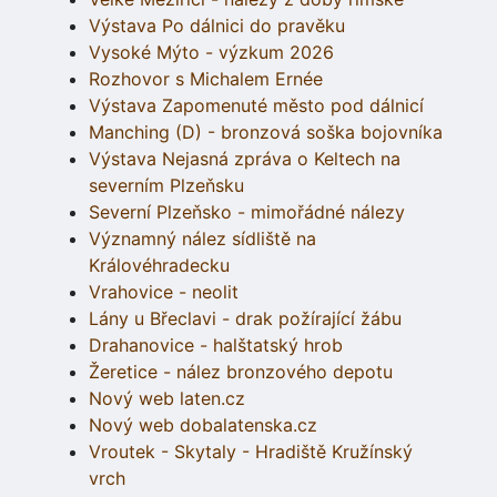
Výstava Po dálnici do pravěku
Vysoké Mýto - výzkum 2026
Rozhovor s Michalem Ernée
Výstava Zapomenuté město pod dálnicí
Manching (D) - bronzová soška bojovníka
Výstava Nejasná zpráva o Keltech na
severním Plzeňsku
Severní Plzeňsko - mimořádné nálezy
Významný nález sídliště na
Královéhradecku
Vrahovice - neolit
Lány u Břeclavi - drak požírající žábu
Drahanovice - halštatský hrob
Žeretice - nález bronzového depotu
Nový web laten.cz
Nový web dobalatenska.cz
Vroutek - Skytaly - Hradiště Kružínský
vrch