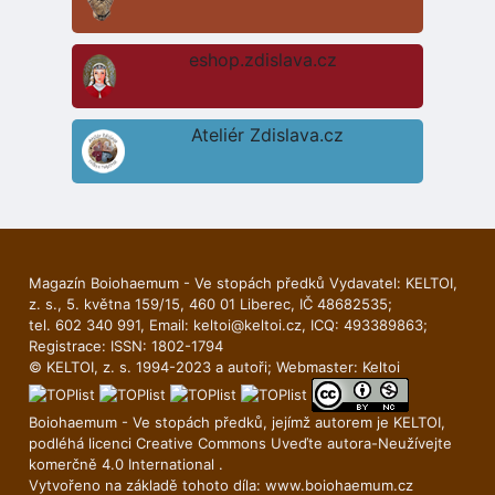
eshop.zdislava.cz
Ateliér Zdislava.cz
Magazín Boiohaemum - Ve stopách předků Vydavatel: KELTOI,
z. s., 5. května 159/15, 460 01 Liberec, IČ 48682535;
tel. 602 340 991, Email:
keltoi@keltoi.cz
, ICQ: 493389863;
Registrace: ISSN: 1802-1794
© KELTOI, z. s. 1994-2023 a autoři; Webmaster:
Keltoi
Boiohaemum - Ve stopách předků, jejímž autorem je
KELTOI
,
podléhá licenci
Creative Commons Uveďte autora-Neuží­vejte
komerčně 4.0 International
.
Vytvořeno na základě tohoto díla:
www.boiohaemum.cz