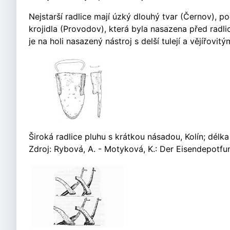
Nejstarší radlice mají úzký dlouhý tvar (Černov), poz
krojidla (Provodov), která byla nasazena před radl
je na holi nasazený nástroj s delší tulejí a vějířovit
Široká radlice pluhu s krátkou násadou, Kolín; délka
Zdroj: Rybová, A. - Motyková, K.: Der Eisendepotfu