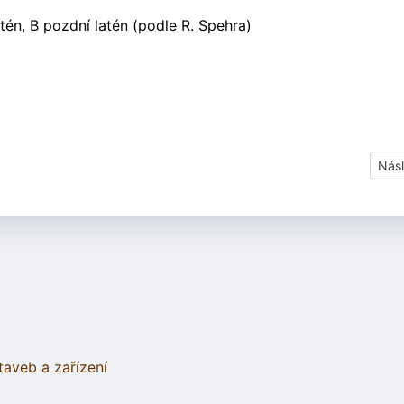
tén, B pozdní latén (podle R. Spehra)
- krojidlo
Dalš
Násl
taveb a zařízení