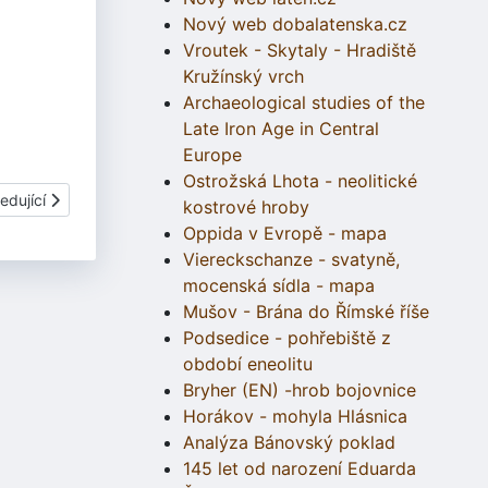
Nový web dobalatenska.cz
Vroutek - Skytaly - Hradiště
Kružínský vrch
Archaeological studies of the
Late Iron Age in Central
Europe
Ostrožská Lhota - neolitické
í článek: 3.07.4.2.10 Výrobky - oděv, ozdoby, amulety, ústroj
edující
kostrové hroby
Oppida v Evropě - mapa
Viereckschanze - svatyně,
mocenská sídla - mapa
Mušov - Brána do Římské říše
Podsedice - pohřebiště z
období eneolitu
Bryher (EN) -hrob bojovnice
Horákov - mohyla Hlásnica
Analýza Bánovský poklad
145 let od narození Eduarda