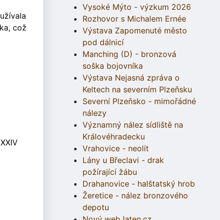
Vysoké Mýto - výzkum 2026
oužívala
Rozhovor s Michalem Ernée
ka, což
Výstava Zapomenuté město
pod dálnicí
Manching (D) - bronzová
soška bojovníka
Výstava Nejasná zpráva o
Keltech na severním Plzeňsku
Severní Plzeňsko - mimořádné
nálezy
Významný nález sídliště na
Královéhradecku
LXXIV
Vrahovice - neolit
Lány u Břeclavi - drak
požírající žábu
Drahanovice - halštatský hrob
Žeretice - nález bronzového
depotu
Nový web laten.cz