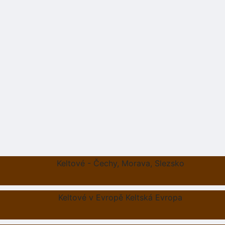
Keltové - Čechy, Morava, Slezsko
Keltové v Evropě Keltská Evropa