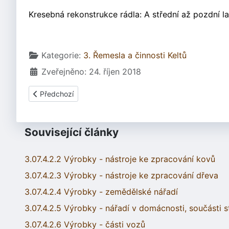
Kresebná rekonstrukce rádla: A střední až pozdní la
Základní údaje
Kategorie:
3. Řemesla a činnosti Keltů
Zveřejněno: 24. říjen 2018
Předchozí článek: 3.07.4.2.4 Výrobky - zemědělské nářadí 
Předchozí
Související články
3.07.4.2.2 Výrobky - nástroje ke zpracování kovů
3.07.4.2.3 Výrobky - nástroje ke zpracování dřeva
3.07.4.2.4 Výrobky - zemědělské nářadí
3.07.4.2.5 Výrobky - nářadí v domácnosti, součásti s
3.07.4.2.6 Výrobky - části vozů