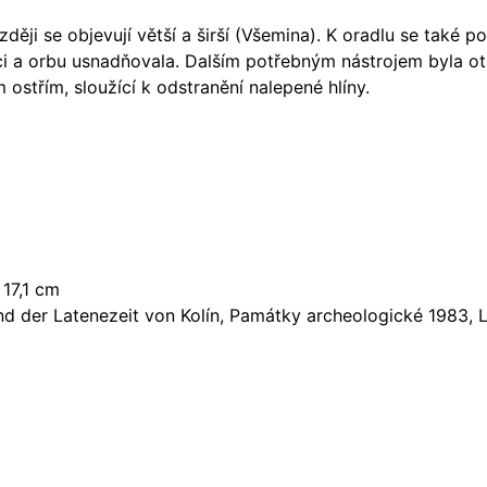
ději se objevují větší a širší (Všemina). K oradlu se také p
ici a orbu usnadňovala. Dalším potřebným nástrojem byla ot
ým ostřím, sloužící k odstranění nalepené hlíny.
 17,1 cm
nd der Latenezeit von Kolín, Památky archeologické 1983, 