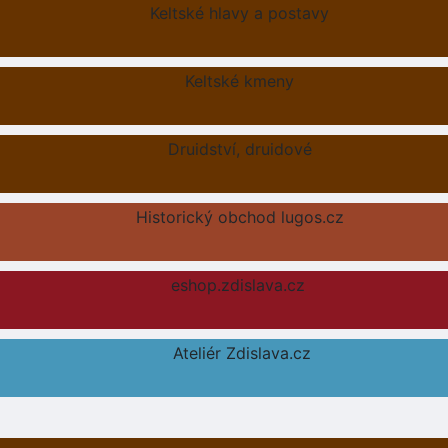
Keltské hlavy a postavy
Keltské kmeny
Druidství, druidové
Historický obchod lugos.cz
eshop.zdislava.cz
Ateliér Zdislava.cz