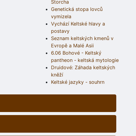
Štorcha
Genetická stopa lovců
vymizela
Vychází Keltské hlavy a
postavy
Seznam keltských kmenů v
Evropě a Malé Asii
6.06 Bohové - Keltský
pantheon - keltská mytologie
Druidové: Záhada keltských
kněží
Keltské jazyky - souhrn