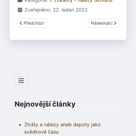
Kategorie:
7. Lokality - nálezy Slovanů
Zveřejněno: 22. leden 2022
Předchozí článek: Lány u Břeclavi - drak požírající žábu
Další článek: Lány u Bř
Předchozí
Následující
Nejnovější články
Ztráty a nálezy aneb depoty jako
svědkové času