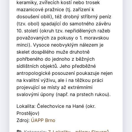
keramiky, zvířecích kostí nebo trosek
mazanicové pražnice (tj. zařízení k
dosoušení obilí), též drobný stříbrný peníz
(tzv. obol) spadající do samotného závěru
10. století (okruh tzv. nepřidělených ražeb
považovaných za pokusy o 1. moravskou
minci). Vysoce neobvyklým nálezem je
skelet dospělého muže druhotně
pohřbeného do jednoho z běžných
sídlištních objektů. Jeho předběžné
antropologické posouzení poukazuje nejen
na kvalitní výživu, ale i na těžkou práci
projevující se místy až extrémními
svalovými úpony (např. na prstech rukou).
Lokalita: Čelechovice na Hané (okr.
Prostějov)
Zdroj:
ÚAPP Brno
Základní údaje