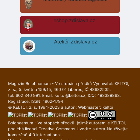
eshop.zdislava.cz
Ateliér Zdislava.cz
Magazín Boiohaemum - Ve stopách předků Vydavatel: KELTOI,
z. s., 5. května 159/15, 460 01 Liberec, IČ 48682535;
tel. 602 340 991, Email:
keltoi@keltoi.cz
, ICQ: 493389863;
Registrace: ISSN: 1802-1794
© KELTOI, z. s. 1994-2023 a autoři; Webmaster:
Keltoi
Boiohaemum - Ve stopách předků, jejímž autorem je
KELTOI
,
podléhá licenci
Creative Commons Uveďte autora-Neuží­vejte
komerčně 4.0 International
.