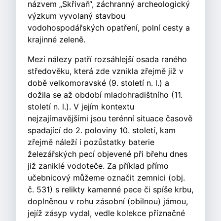
názvem „Skřivaň“, záchranný archeologický
výzkum vyvolaný stavbou
vodohospodářských opatření, polní cesty a
krajinné zeleně.
Mezi nálezy patří rozsáhlejší osada raného
středověku, která zde vznikla zřejmě již v
době velkomoravské (9. století n. l.) a
dožila se až období mladohradištního (11.
století n. l.). V jejím kontextu
nejzajímavějšími jsou terénní situace časově
spadající do 2. poloviny 10. století, kam
zřejmě náleží i pozůstatky baterie
železářských pecí objevené při břehu dnes
již zaniklé vodoteče. Za příklad přímo
učebnicový můžeme označit zemnici (obj.
č. 531) s relikty kamenné pece či spíše krbu,
doplněnou v rohu zásobní (obilnou) jámou,
jejíž zásyp vydal, vedle kolekce příznačné