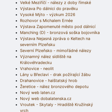
Velké Meziříčí - nálezy z doby římské
Výstava Po dálnici do pravěku
Vysoké Mýto - výzkum 2026
Rozhovor s Michalem Ernée
Výstava Zapomenuté město pod dálnicí
Manching (D) - bronzová soška bojovníka
Výstava Nejasná zpráva o Keltech na
severním Plzeňsku
Severní Plzeňsko - mimořádné nálezy
Významný nález sídliště na
Královéhradecku
Vrahovice - neolit
Lány u Břeclavi - drak požírající žábu
Drahanovice - halštatský hrob
Žeretice - nález bronzového depotu
Nový web laten.cz
Nový web dobalatenska.cz
Vroutek - Skytaly - Hradiště Kružínský
vrch