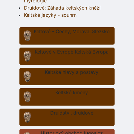
mytologie
Druidové: Záhada keltských kněží
Keltské jazyky - souhrn
Keltové - Čechy, Morava, Slezsko
Keltové v Evropě Keltská Evropa
Keltské hlavy a postavy
Keltské kmeny
Druidství, druidové
Historický obchod lugos.cz