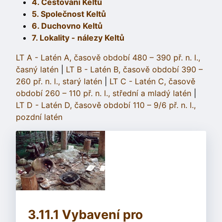
4. Cestování Keltů
5. Společnost Keltů
6. Duchovno Keltů
7. Lokality - nálezy Keltů
LT A - Latén A, časově období 480 – 390 př. n. l.,
časný latén
|
LT B - Latén B, časově období 390 –
260 př. n. l., starý latén
|
LT C - Latén C, časově
období 260 – 110 př. n. l., střední a mladý latén
|
LT D - Latén D, časově období 110 – 9/6 př. n. l.,
pozdní latén
3.11.1 Vybavení pro