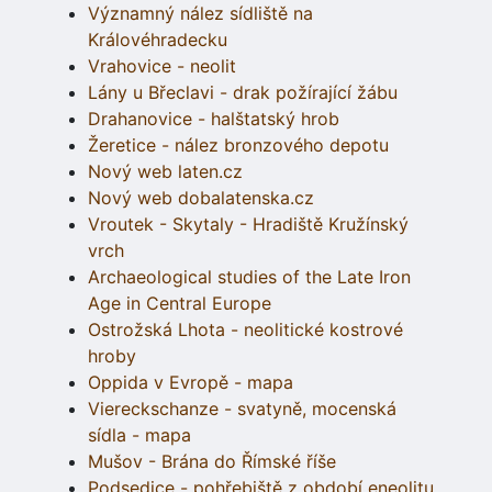
Významný nález sídliště na
Královéhradecku
Vrahovice - neolit
Lány u Břeclavi - drak požírající žábu
Drahanovice - halštatský hrob
Žeretice - nález bronzového depotu
Nový web laten.cz
Nový web dobalatenska.cz
Vroutek - Skytaly - Hradiště Kružínský
vrch
Archaeological studies of the Late Iron
Age in Central Europe
Ostrožská Lhota - neolitické kostrové
hroby
Oppida v Evropě - mapa
Viereckschanze - svatyně, mocenská
sídla - mapa
Mušov - Brána do Římské říše
Podsedice - pohřebiště z období eneolitu