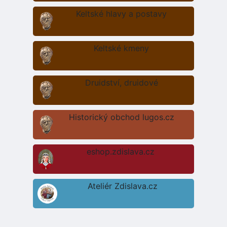
Keltské hlavy a postavy
Keltské kmeny
Druidství, druidové
Historický obchod lugos.cz
eshop.zdislava.cz
Ateliér Zdislava.cz