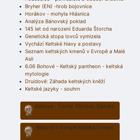
Bryher (EN) -hrob bojovnice
Horákov - mohyla Hlásnica
Analýza Bánovský poklad
145 let od narození Eduarda Štorcha
Genetická stopa lovců vymizela
Vychází Keltské hlavy a postavy
Seznam keltských kmenů v Evropě a Malé
Asii
6.06 Bohové - Keltský pantheon - keltská
mytologie
Druidové: Záhada keltských kněží
Keltské jazyky - souhrn
Keltové - Čechy, Morava, Slezsko
Keltové v Evropě Keltská Evropa