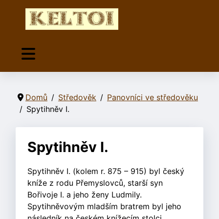
Domů
Středověk
Panovníci ve středověku
Spytihněv I.
Spytihněv I.
Spytihněv I. (kolem r. 875 – 915) byl český
kníže z rodu Přemyslovců, starší syn
Bořivoje I. a jeho ženy Ludmily.
Spytihněvovým mladším bratrem byl jeho
následník na českém knížecím stolci