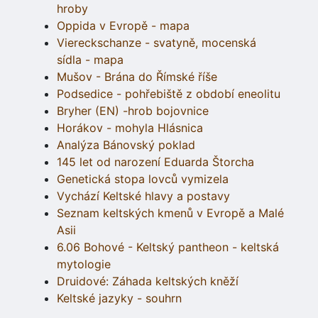
hroby
Oppida v Evropě - mapa
Viereckschanze - svatyně, mocenská
sídla - mapa
Mušov - Brána do Římské říše
Podsedice - pohřebiště z období eneolitu
Bryher (EN) -hrob bojovnice
Horákov - mohyla Hlásnica
Analýza Bánovský poklad
145 let od narození Eduarda Štorcha
Genetická stopa lovců vymizela
Vychází Keltské hlavy a postavy
Seznam keltských kmenů v Evropě a Malé
Asii
6.06 Bohové - Keltský pantheon - keltská
mytologie
Druidové: Záhada keltských kněží
Keltské jazyky - souhrn