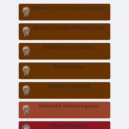
Keltové - Čechy, Morava, Slezsko
Keltové v Evropě Keltská Evropa
Keltské hlavy a postavy
Keltské kmeny
Druidství, druidové
Historický obchod lugos.cz
eshop.zdislava.cz