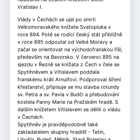
Vratislav I.
Vlády v Čechách se ujal po smrti
Velkomoravského knížete Svatopluka v
roce 894. Poté se rodící český stát přibližně
v roce 895 odpoutal od Velké Moravy a
začal se orientovat na východofranskou říši,
především na Bavorsko. V červenci 895 na
sjezdu v Řezně se knížata z Čech v čele se
Spytihněvem a Vitislavem poddala
franskému králi Arnulfovi. Podporoval šíření
křesťanství, připisuje se mu stavba rotundy
sv. Petra a sv. Pavla v Budči a přebudování
kostela Panny Marie na Pražském hradě. S
dalším knížetem Vitislavem se dělili o vládu
v Čechách.
Spytihněv je pravděpodobně také
zakladatelem skupiny hradišť - Tetín,
Libušín, Budeč, Mělník, Stará Boleslav a