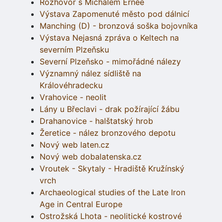
Rozhovor s Michalem Ernée
Výstava Zapomenuté město pod dálnicí
Manching (D) - bronzová soška bojovníka
Výstava Nejasná zpráva o Keltech na
severním Plzeňsku
Severní Plzeňsko - mimořádné nálezy
Významný nález sídliště na
Královéhradecku
Vrahovice - neolit
Lány u Břeclavi - drak požírající žábu
Drahanovice - halštatský hrob
Žeretice - nález bronzového depotu
Nový web laten.cz
Nový web dobalatenska.cz
Vroutek - Skytaly - Hradiště Kružínský
vrch
Archaeological studies of the Late Iron
Age in Central Europe
Ostrožská Lhota - neolitické kostrové