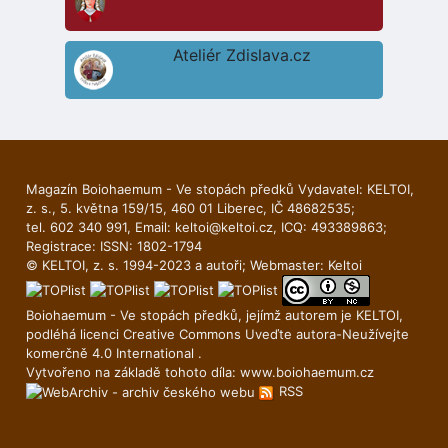
Ateliér Zdislava.cz
Magazín Boiohaemum - Ve stopách předků Vydavatel: KELTOI,
z. s., 5. května 159/15, 460 01 Liberec, IČ 48682535;
tel. 602 340 991, Email:
keltoi@keltoi.cz
, ICQ: 493389863;
Registrace: ISSN: 1802-1794
© KELTOI, z. s. 1994-2023 a autoři; Webmaster:
Keltoi
Boiohaemum - Ve stopách předků, jejímž autorem je
KELTOI
,
podléhá licenci
Creative Commons Uveďte autora-Neuží­vejte
komerčně 4.0 International
.
Vytvořeno na základě tohoto díla:
www.boiohaemum.cz
RSS