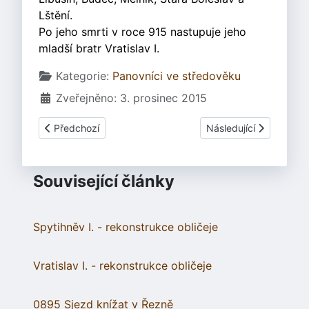
Lštění.
Po jeho smrti v roce 915 nastupuje jeho
mladší bratr Vratislav I.
Základní údaje
Kategorie:
Panovníci ve středověku
Zveřejněno: 3. prosinec 2015
Předchozí článek: Slavníkovci
Další článek: Bořivoj I.
Předchozí
Následující
Související články
Spytihněv I. - rekonstrukce obličeje
Vratislav I. - rekonstrukce obličeje
0895 Sjezd knížat v Řezně