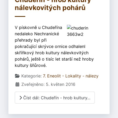
nálevkovitých pohárů
V pískovně u Chudeřína
nedaleko Nechranické
přehrady byl při
pokračující skrývce ornice odhalenl
skříňkový hrob kultury nálevkovitých
pohárů, ještě o tisíc let starší než hroby
kultury šňůrové.
Základní údaje
Kategorie:
7. Eneolit - Lokality - nálezy
Zveřejněno: 5. květen 2016
Číst dál: Chudeřín - hrob kultury...