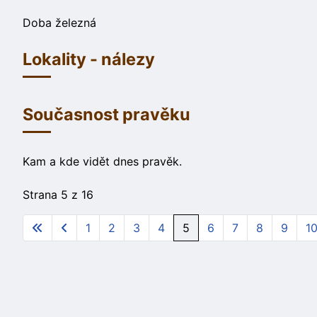
Doba železná
Lokality - nálezy
Současnost pravěku
Kam a kde vidět dnes pravěk.
Strana 5 z 16
1
2
3
4
5
6
7
8
9
1