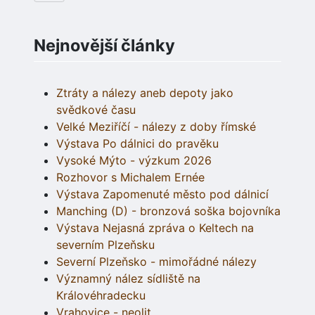
Nejnovější články
Ztráty a nálezy aneb depoty jako
svědkové času
Velké Meziříčí - nálezy z doby římské
Výstava Po dálnici do pravěku
Vysoké Mýto - výzkum 2026
Rozhovor s Michalem Ernée
Výstava Zapomenuté město pod dálnicí
Manching (D) - bronzová soška bojovníka
Výstava Nejasná zpráva o Keltech na
severním Plzeňsku
Severní Plzeňsko - mimořádné nálezy
Významný nález sídliště na
Královéhradecku
Vrahovice - neolit