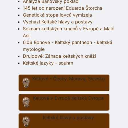
Analýza Bánovský poklad
145 let od narození Eduarda Štorcha
Genetická stopa lovců vymizela
Vychází Keltské hlavy a postavy
Seznam keltských kmenů v Evropě a Malé
Asii
6.06 Bohové - Keltský pantheon - keltská
mytologie
Druidové: Záhada keltských kněží
Keltské jazyky - souhrn
Keltové - Čechy, Morava, Slezsko
Keltové v Evropě Keltská Evropa
Keltské hlavy a postavy