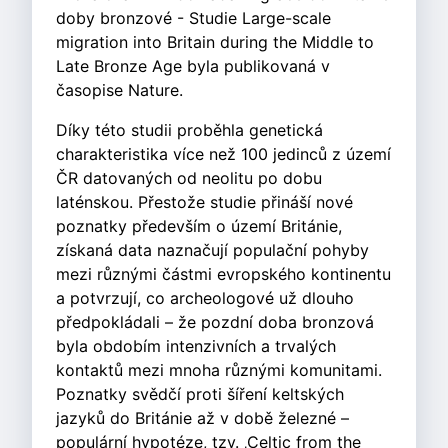
doby bronzové - Studie Large-scale
migration into Britain during the Middle to
Late Bronze Age byla publikovaná v
časopise Nature.
Díky této studii proběhla genetická
charakteristika více než 100 jedinců z území
ČR datovaných od neolitu po dobu
laténskou. Přestože studie přináší nové
poznatky především o území Británie,
získaná data naznačují populační pohyby
mezi různými částmi evropského kontinentu
a potvrzují, co archeologové už dlouho
předpokládali – že pozdní doba bronzová
byla obdobím intenzivních a trvalých
kontaktů mezi mnoha různými komunitami.
Poznatky svědčí proti šíření keltských
jazyků do Británie až v době železné –
populární hypotéze, tzv. ‚Celtic from the