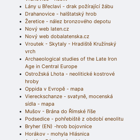
Lány u Břeclavi - drak požírající žábu
Drahanovice - halštatský hrob
Žeretice - nález bronzového depotu
Nový web laten.cz
Nový web dobalatenska.cz
Vroutek - Skytaly - Hradiště Kružínský
vrch
Archaeological studies of the Late Iron
Age in Central Europe
Ostrožská Lhota - neolitické kostrové
hroby
Oppida v Evropě - mapa
Viereckschanze - svatyně, mocenská
sídla - mapa
Mušov - Brána do Římské říše
Podsedice - pohřebiště z období eneolitu
Bryher (EN) -hrob bojovnice
Horákov - mohyla Hlásnica