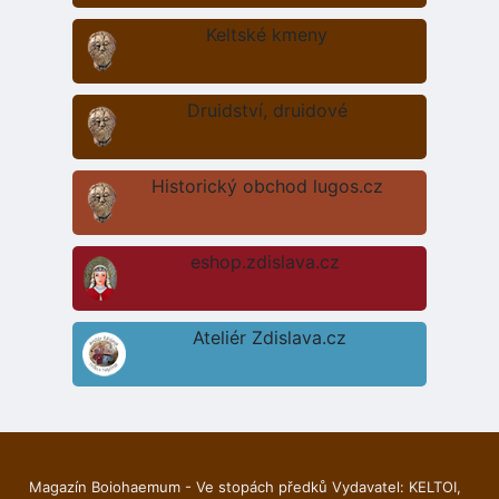
Keltské kmeny
Druidství, druidové
Historický obchod lugos.cz
eshop.zdislava.cz
Ateliér Zdislava.cz
Magazín Boiohaemum - Ve stopách předků Vydavatel: KELTOI,