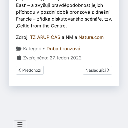
East‘ – a zvyšují pravděpodobnost jejich
příchodu v pozdní době bronzové z dnešní
Francie – zřídka diskutovaného scénáře, tzv.
‚Celtic from the Centre‘.
Zdroj:
TZ ARUP ČAS
a NM a
Nature.com
Základní údaje
Kategorie:
Doba bronzová
Zveřejněno: 27. leden 2022
Předchozí článek: Slezskoplatěnická kultura v době bron
Další článek: Kladina -
Předchozí
Následující