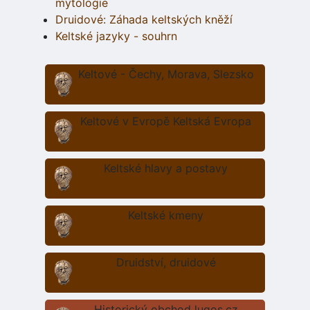
mytologie
Druidové: Záhada keltských kněží
Keltské jazyky - souhrn
Keltové - Čechy, Morava, Slezsko
Keltové v Evropě Keltská Evropa
Keltské hlavy a postavy
Keltské kmeny
Druidství, druidové
Historický obchod lugos.cz