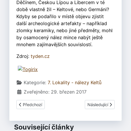
Děčínem, Českou Lípou a Libercem v té
době vlastně žil – Keltové, nebo Germáni?
Kdyby se podařilo v místě objevu zjistit
další archeologické artefakty – například
zlomky keramiky, nebo jiné předměty, mohl
by osamocený nález mince nabýt ještě
mnohem zajímavějších souvislostí.
Zdroj:
tyden.cz
Základní údaje
Kategorie:
7. Lokality - nálezy Keltů
Zveřejněno: 29. březen 2017
Předchozí článek: Brandýs nad Labem - ulice Zápská
Další článek: La Tène 
Předchozí
Následující
Související články