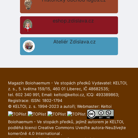
eshop.zdislava.cz
Ateliér Zdislava.cz
Magazín Boiohaemum - Ve stopách předků Vydavatel: KELTOI,
z. s., 5. května 159/15, 460 01 Liberec, IČ 48682535;
tel. 602 340 991, Email:
keltoi@keltoi.cz
, ICQ: 493389863;
Registrace: ISSN: 1802-1794
© KELTOI, z. s. 1994-2023 a autoři; Webmaster:
Keltoi
Boiohaemum - Ve stopách předků, jejímž autorem je
KELTOI
,
podléhá licenci
Creative Commons Uveďte autora-Neuží­vejte
komerčně 4.0 International
.