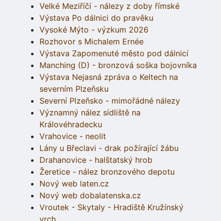
Velké Meziříčí - nálezy z doby římské
Výstava Po dálnici do pravěku
Vysoké Mýto - výzkum 2026
Rozhovor s Michalem Ernée
Výstava Zapomenuté město pod dálnicí
Manching (D) - bronzová soška bojovníka
Výstava Nejasná zpráva o Keltech na
severním Plzeňsku
Severní Plzeňsko - mimořádné nálezy
Významný nález sídliště na
Královéhradecku
Vrahovice - neolit
Lány u Břeclavi - drak požírající žábu
Drahanovice - halštatský hrob
Žeretice - nález bronzového depotu
Nový web laten.cz
Nový web dobalatenska.cz
Vroutek - Skytaly - Hradiště Kružínský
vrch