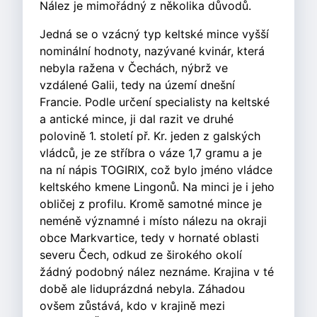
Nález je mimořádný z několika důvodů.
Jedná se o vzácný typ keltské mince vyšší
nominální hodnoty, nazývané kvinár, která
nebyla ražena v Čechách, nýbrž ve
vzdálené Galii, tedy na území dnešní
Francie. Podle určení specialisty na keltské
a antické mince, ji dal razit ve druhé
polovině 1. století př. Kr. jeden z galských
vládců, je ze stříbra o váze 1,7 gramu a je
na ní nápis TOGIRIX, což bylo jméno vládce
keltského kmene Lingonů. Na minci je i jeho
obličej z profilu. Kromě samotné mince je
neméně významné i místo nálezu na okraji
obce Markvartice, tedy v hornaté oblasti
severu Čech, odkud ze širokého okolí
žádný podobný nález neznáme. Krajina v té
době ale liduprázdná nebyla. Záhadou
ovšem zůstává, kdo v krajině mezi