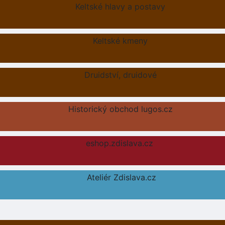
Keltské hlavy a postavy
Keltské kmeny
Druidství, druidové
Historický obchod lugos.cz
eshop.zdislava.cz
Ateliér Zdislava.cz