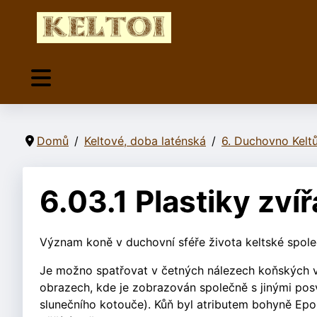
Domů
Keltové, doba laténská
6. Duchovno Kelt
6.03.1 Plastiky zvíř
Význam koně v duchovní sféře života keltské spole
Je možno spatřovat v četných nálezech koňských v
obrazech, kde je zobrazován společně s jinými po
slunečního kotouče). Kůň byl atributem bohyně Ep