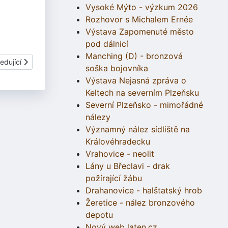
Vysoké Mýto - výzkum 2026
Rozhovor s Michalem Ernée
Výstava Zapomenuté město
pod dálnicí
Manching (D) - bronzová
í článek: 6.03.1 Plastiky zvířat - Kanec
edující
soška bojovníka
Výstava Nejasná zpráva o
Keltech na severním Plzeňsku
Severní Plzeňsko - mimořádné
nálezy
Významný nález sídliště na
Královéhradecku
Vrahovice - neolit
Lány u Břeclavi - drak
požírající žábu
Drahanovice - halštatský hrob
Žeretice - nález bronzového
depotu
Nový web laten.cz