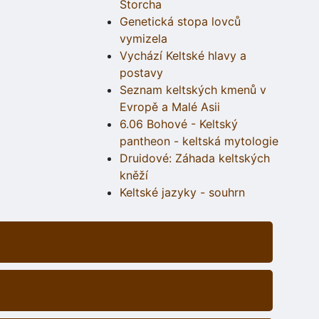
Štorcha
Genetická stopa lovců
vymizela
Vychází Keltské hlavy a
postavy
Seznam keltských kmenů v
Evropě a Malé Asii
6.06 Bohové - Keltský
pantheon - keltská mytologie
Druidové: Záhada keltských
kněží
Keltské jazyky - souhrn