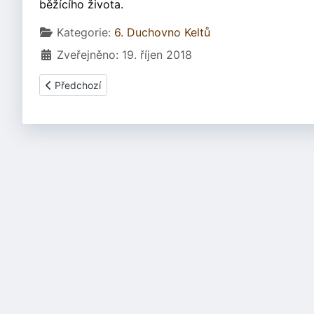
běžícího života.
Základní údaje
Kategorie:
6. Duchovno Keltů
Zveřejněno: 19. říjen 2018
Předchozí článek: 6.7 Znalost písma - nápis ISOM
Předchozí