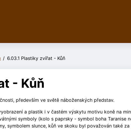
ů
6.03.1 Plastiky zvířat - Kůň
at - Kůň
čnosti, především ve světě náboženských představ.
yobrazení a plastik i v častém výskytu motivu koně na mi
svátnými symboly (kolo s paprsky - symbol boha Taranise 
ony, symbolem slunce, kůň ve skoku byl považován také za