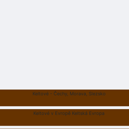
Keltové - Čechy, Morava, Slezsko
Keltové v Evropě Keltská Evropa