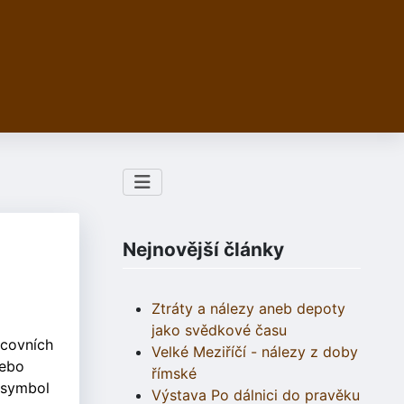
Nejnovější články
Ztráty a nálezy aneb depoty
jako svědkové času
ncovních
Velké Meziříčí - nálezy z doby
nebo
římské
 symbol
Výstava Po dálnici do pravěku