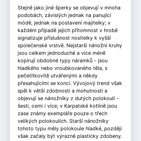
Stejně jako jiné šperky se objevují v mnoha
podobách, závislých jednak na panující
módě, jednak na postavení majitelky; v
každém případě jejich přítomnost v hrobě
signalizuje příslušnost nositelky k vyšší
společenské vrstvě. Nejstarší nánožní kruhy
jsou celkem jednoduché a více méně
kopírují obdobné typy náramků - jsou
hladkého nebo vroubkovaného těla, s
pečetítkovitě utvářenými a někdy
přesahujícími se konci. Vývojový trend však
spěl k větší zdobnosti a mohutnosti a
objevují se nánožníky z dutých polokoulí -
šesti, osmi i více; v Karpatské kotlině jsou
zase známy exempláře pouze o třech
velikých polokoulích. Starší nánožníky
tohoto typu měly polokoule hladké, později
však začaly být výrazně plasticky zdobeny.