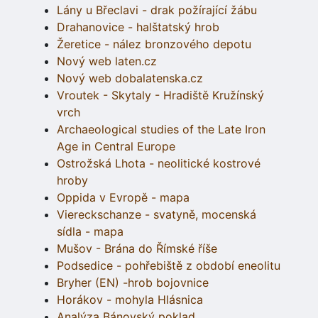
Lány u Břeclavi - drak požírající žábu
Drahanovice - halštatský hrob
Žeretice - nález bronzového depotu
Nový web laten.cz
Nový web dobalatenska.cz
Vroutek - Skytaly - Hradiště Kružínský
vrch
Archaeological studies of the Late Iron
Age in Central Europe
Ostrožská Lhota - neolitické kostrové
hroby
Oppida v Evropě - mapa
Viereckschanze - svatyně, mocenská
sídla - mapa
Mušov - Brána do Římské říše
Podsedice - pohřebiště z období eneolitu
Bryher (EN) -hrob bojovnice
Horákov - mohyla Hlásnica
Analýza Bánovský poklad