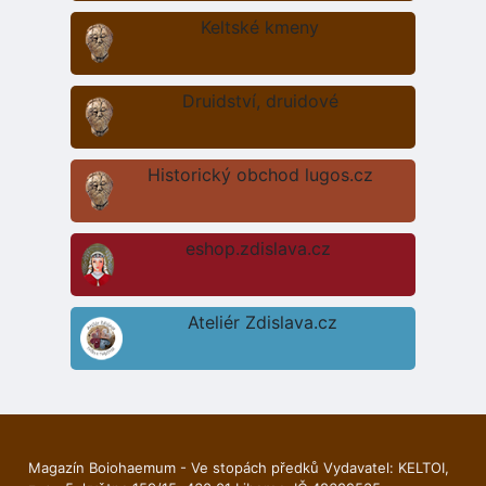
Keltské kmeny
Druidství, druidové
Historický obchod lugos.cz
eshop.zdislava.cz
Ateliér Zdislava.cz
Magazín Boiohaemum - Ve stopách předků Vydavatel: KELTOI,