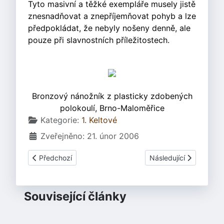
Tyto masivní a těžké exempláře musely jistě
znesnadňovat a znepříjemňovat pohyb a lze
předpokládat, že nebyly nošeny denně, ale
pouze při slavnostních příležitostech.
Bronzový nánožník z plasticky zdobených
polokoulí, Brno-Maloměřice
Základní údaje
Kategorie:
1. Keltové
Zveřejněno: 21. únor 2006
Předchozí článek: 1.3.8 Doplňky | Opasky
Další článek: 1.3.7 Šp
Předchozí
Následující
Související články