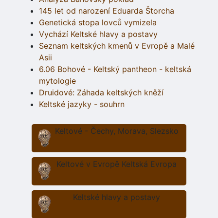
145 let od narození Eduarda Štorcha
Genetická stopa lovců vymizela
Vychází Keltské hlavy a postavy
Seznam keltských kmenů v Evropě a Malé
Asii
6.06 Bohové - Keltský pantheon - keltská
mytologie
Druidové: Záhada keltských kněží
Keltské jazyky - souhrn
Keltové - Čechy, Morava, Slezsko
Keltové v Evropě Keltská Evropa
Keltské hlavy a postavy