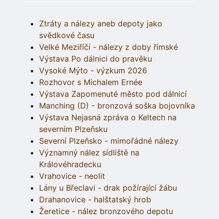
Ztráty a nálezy aneb depoty jako
svědkové času
Velké Meziříčí - nálezy z doby římské
Výstava Po dálnici do pravěku
Vysoké Mýto - výzkum 2026
Rozhovor s Michalem Ernée
Výstava Zapomenuté město pod dálnicí
Manching (D) - bronzová soška bojovníka
Výstava Nejasná zpráva o Keltech na
severním Plzeňsku
Severní Plzeňsko - mimořádné nálezy
Významný nález sídliště na
Královéhradecku
Vrahovice - neolit
Lány u Břeclavi - drak požírající žábu
Drahanovice - halštatský hrob
Žeretice - nález bronzového depotu