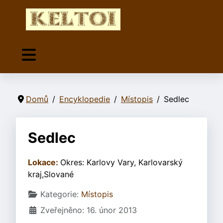
Domů
Encyklopedie
Místopis
Sedlec
Sedlec
Lokace:
Okres: Karlovy Vary, Karlovarský
kraj,Slované
Základní údaje
Kategorie:
Místopis
Zveřejněno: 16. únor 2013