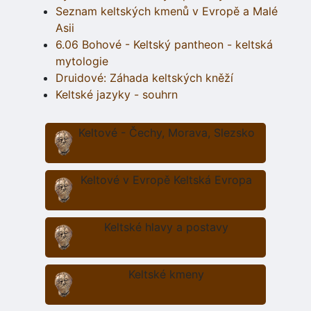
Seznam keltských kmenů v Evropě a Malé
Asii
6.06 Bohové - Keltský pantheon - keltská
mytologie
Druidové: Záhada keltských kněží
Keltské jazyky - souhrn
Keltové - Čechy, Morava, Slezsko
Keltové v Evropě Keltská Evropa
Keltské hlavy a postavy
Keltské kmeny