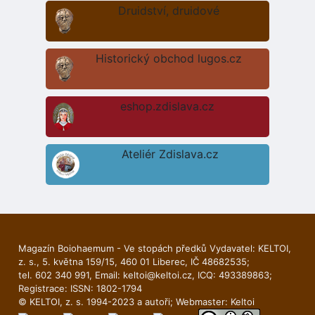
Druidství, druidové
Historický obchod lugos.cz
eshop.zdislava.cz
Ateliér Zdislava.cz
Magazín Boiohaemum - Ve stopách předků Vydavatel: KELTOI,
z. s., 5. května 159/15, 460 01 Liberec, IČ 48682535;
tel. 602 340 991, Email:
keltoi@keltoi.cz
, ICQ: 493389863;
Registrace: ISSN: 1802-1794
© KELTOI, z. s. 1994-2023 a autoři; Webmaster:
Keltoi