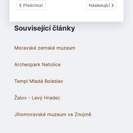
Předchozí článek: Sedlec
Další článek: Sedlec T
Předchozí
Následující
Související články
Moravské zemské muzeum
Archeopark Netolice
Templ Mladá Boleslav
Žalov - Levý Hradec
Jihomoravské muzeum ve Znojmě