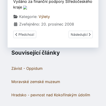
Vydáno za finanční podpory Středočeského
kraje
Základní údaje
Kategorie:
Výlety
Zveřejněno: 20. prosinec 2008
Předchozí článek: Regionální muzeum K. A. Polánka Žatec
Další článek: Mšecké 
Předchozí
Následující
Související články
Závist - Oppidum
Moravské zemské muzeum
Hradsko - pevnost nad Kokořínským údolím