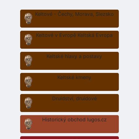
Keltové - Čechy, Morava, Slezsko
Keltové v Evropě Keltská Evropa
Keltské hlavy a postavy
Keltské kmeny
Druidství, druidové
Historický obchod lugos.cz