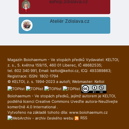
eshop.zdislava.cz
Ateliér Zdislava.cz
Magazín Boiohaemum - Ve stopách předků Vydavatel: KELTOI,
z. s., 5. května 159/15, 460 01 Liberec, IČ 48682535;
tel. 602 340 991, Email:
keltoi@keltoi.cz
, ICQ: 493389863;
Registrace: ISSN: 1802-1794
© KELTOI, z. s. 1994-2023 a autoři; Webmaster:
Keltoi
Boiohaemum - Ve stopách předků, jejímž autorem je
KELTOI
,
podléhá licenci
Creative Commons Uveďte autora-Neuží­vejte
komerčně 4.0 International
.
Vytvořeno na základě tohoto díla:
www.boiohaemum.cz
RSS