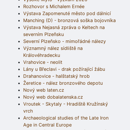
Rozhovor s Michalem Ernée
Výstava Zapomenuté město pod dálnicí
Manching (D) - bronzová soška bojovníka
Výstava Nejasná zpráva o Keltech na
severním Plzeňsku
Severní Plzeňsko - mimořádné nálezy
Významný nález sídliště na
Královéhradecku
Vrahovice - neolit
Lány u Břeclavi - drak požírající žábu
Drahanovice - halštatský hrob
Žeretice - nález bronzového depotu
Nový web laten.cz
Nový web dobalatenska.cz
Vroutek - Skytaly - Hradiště Kružínský
vrch
Archaeological studies of the Late Iron
Age in Central Europe