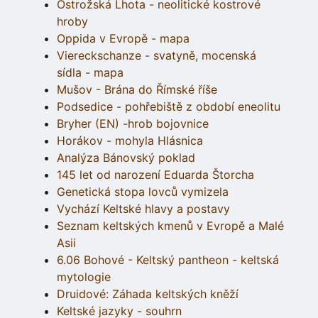
Ostrožská Lhota - neolitické kostrové
hroby
Oppida v Evropě - mapa
Viereckschanze - svatyně, mocenská
sídla - mapa
Mušov - Brána do Římské říše
Podsedice - pohřebiště z období eneolitu
Bryher (EN) -hrob bojovnice
Horákov - mohyla Hlásnica
Analýza Bánovský poklad
145 let od narození Eduarda Štorcha
Genetická stopa lovců vymizela
Vychází Keltské hlavy a postavy
Seznam keltských kmenů v Evropě a Malé
Asii
6.06 Bohové - Keltský pantheon - keltská
mytologie
Druidové: Záhada keltských kněží
Keltské jazyky - souhrn