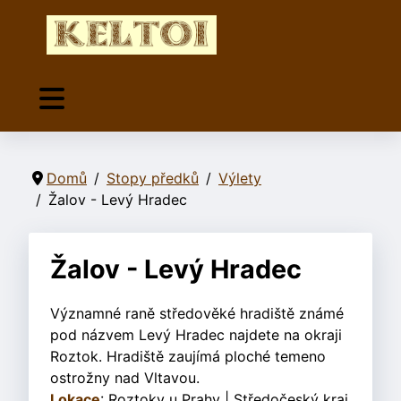
Domů
Stopy předků
Výlety
Žalov - Levý Hradec
Žalov - Levý Hradec
Významné raně středověké hradiště známé
pod názvem Levý Hradec najdete na okraji
Roztok. Hradiště zaujímá ploché temeno
ostrožny nad Vltavou.
Lokace
: Roztoky u Prahy | Středočeský kraj