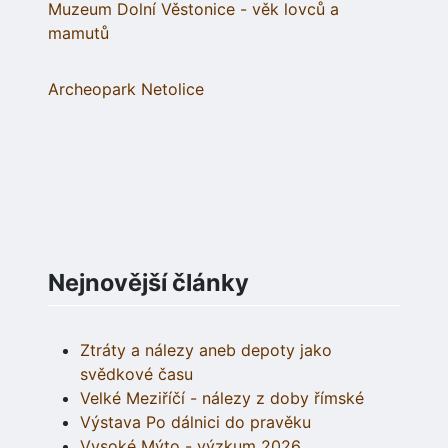
Muzeum Dolní Věstonice - věk lovců a
mamutů
Archeopark Netolice
Nejnovější články
Ztráty a nálezy aneb depoty jako
svědkové času
Velké Meziříčí - nálezy z doby římské
Výstava Po dálnici do pravěku
Vysoké Mýto - výzkum 2026