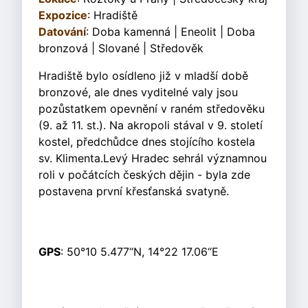
Expozice
: Hradiště
Datování
: Doba kamenná | Eneolit | Doba
bronzová | Slované | Středověk
Hradiště bylo osídleno již v mladší době
bronzové, ale dnes vyditelné valy jsou
pozůstatkem opevnění v raném středověku
(9. až 11. st.). Na akropoli stával v 9. století
kostel, předchůdce dnes stojícího kostela
sv. Klimenta.Levý Hradec sehrál významnou
roli v počátcích českých dějin - byla zde
postavena první křesťanská svatyně.
GPS
: 50°10 5.477“N, 14°22 17.06“E