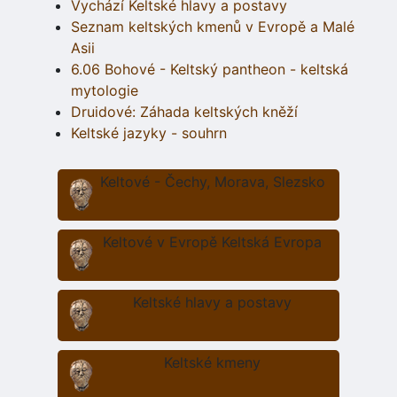
Vychází Keltské hlavy a postavy
Seznam keltských kmenů v Evropě a Malé
Asii
6.06 Bohové - Keltský pantheon - keltská
mytologie
Druidové: Záhada keltských kněží
Keltské jazyky - souhrn
Keltové - Čechy, Morava, Slezsko
Keltové v Evropě Keltská Evropa
Keltské hlavy a postavy
Keltské kmeny