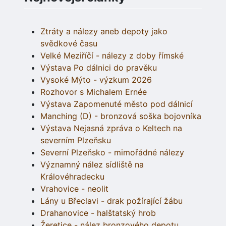
Ztráty a nálezy aneb depoty jako
svědkové času
Velké Meziříčí - nálezy z doby římské
Výstava Po dálnici do pravěku
Vysoké Mýto - výzkum 2026
Rozhovor s Michalem Ernée
Výstava Zapomenuté město pod dálnicí
Manching (D) - bronzová soška bojovníka
Výstava Nejasná zpráva o Keltech na
severním Plzeňsku
Severní Plzeňsko - mimořádné nálezy
Významný nález sídliště na
Královéhradecku
Vrahovice - neolit
Lány u Břeclavi - drak požírající žábu
Drahanovice - halštatský hrob
Žeretice - nález bronzového depotu