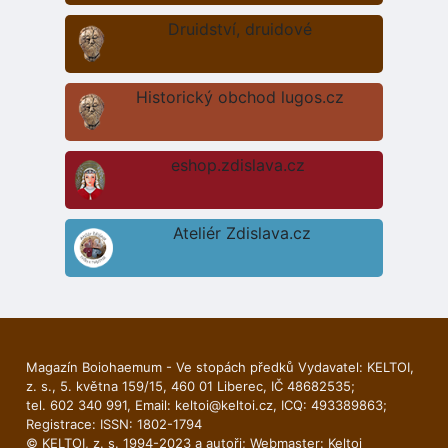
Druidství, druidové
Historický obchod lugos.cz
eshop.zdislava.cz
Ateliér Zdislava.cz
Magazín Boiohaemum - Ve stopách předků Vydavatel: KELTOI,
z. s., 5. května 159/15, 460 01 Liberec, IČ 48682535;
tel. 602 340 991, Email:
keltoi@keltoi.cz
, ICQ: 493389863;
Registrace: ISSN: 1802-1794
© KELTOI, z. s. 1994-2023 a autoři; Webmaster:
Keltoi