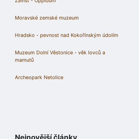
Závist - Oppidum
Moravské zemské muzeum
Hradsko - pevnost nad Kokořínským údolím
Muzeum Dolní Věstonice - věk lovců a
mamutů
Archeopark Netolice
Nejnovější články