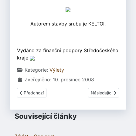
Autorem stavby srubu je KELTOI.
Vydáno za finanční podpory Středočeského
kraje
Základní údaje
Kategorie:
Výlety
Zveřejněno: 10. prosinec 2008
Předchozí článek: Mšecké Žehrovice
Další článek: Muzeum 
Předchozí
Následující
Související články