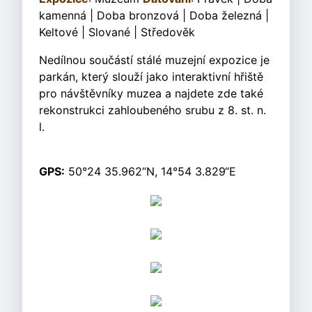
kamenná | Doba bronzová | Doba železná |
Keltové | Slované | Středověk
Nedílnou součástí stálé muzejní expozice je
parkán, který slouží jako interaktivní hřiště
pro návštěvníky muzea a najdete zde také
rekonstrukci zahloubeného srubu z 8. st. n.
l.
GPS:
50°24 35.962“N, 14°54 3.829“E