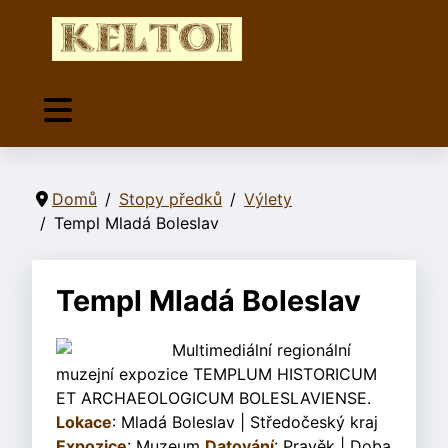
Domů
Stopy předků
Výlety
Templ Mladá Boleslav
Templ Mladá Boleslav
Multimediální regionální
muzejní expozice TEMPLUM HISTORICUM
ET ARCHAEOLOGICUM BOLESLAVIENSE.
Lokace
: Mladá Boleslav | Středočeský kraj
Expozice
: Muzeum
Datování
: Pravěk | Doba