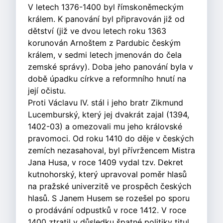
V letech 1376-1400 byl římskoněmeckým
králem. K panování byl připravován již od
dětství (již ve dvou letech roku 1363
korunován Arnoštem z Pardubic českým
králem, v sedmi letech jmenován do čela
zemské správy). Doba jeho panování byla v
době úpadku církve a reformního hnutí na
její očistu.
Proti Václavu IV. stál i jeho bratr Zikmund
Lucemburský, který jej dvakrát zajal (1394,
1402-03) a omezovali mu jeho královské
pravomoci. Od roku 1410 do děje v českých
zemích nezasahoval, byl přívržencem Mistra
Jana Husa, v roce 1409 vydal tzv. Dekret
kutnohorský, který upravoval poměr hlasů
na pražské univerzitě ve prospěch českých
hlasů. S Janem Husem se rozešel po sporu
o prodávání odpustků v roce 1412. V roce
1400 ztratil v důsledku špatné politiky titul