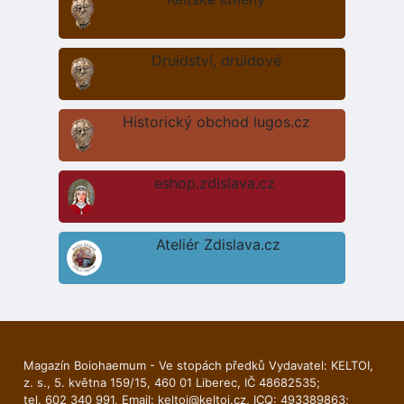
Druidství, druidové
Historický obchod lugos.cz
eshop.zdislava.cz
Ateliér Zdislava.cz
Magazín Boiohaemum - Ve stopách předků Vydavatel: KELTOI,
z. s., 5. května 159/15, 460 01 Liberec, IČ 48682535;
tel. 602 340 991, Email:
keltoi@keltoi.cz
, ICQ: 493389863;