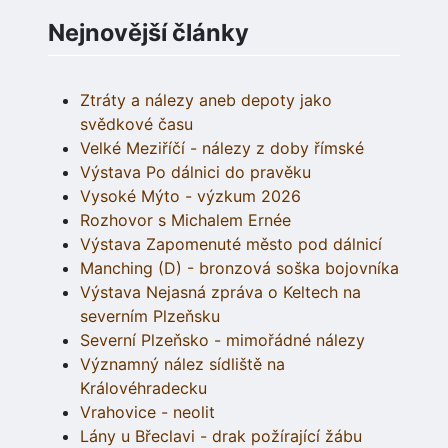
Nejnovější články
Ztráty a nálezy aneb depoty jako
svědkové času
Velké Meziříčí - nálezy z doby římské
Výstava Po dálnici do pravěku
Vysoké Mýto - výzkum 2026
Rozhovor s Michalem Ernée
Výstava Zapomenuté město pod dálnicí
Manching (D) - bronzová soška bojovníka
Výstava Nejasná zpráva o Keltech na
severním Plzeňsku
Severní Plzeňsko - mimořádné nálezy
Významný nález sídliště na
Královéhradecku
Vrahovice - neolit
Lány u Břeclavi - drak požírající žábu