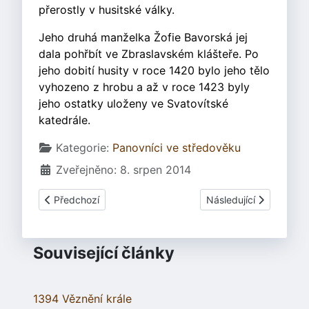
přerostly v husitské války.
Jeho druhá manželka Žofie Bavorská jej
dala pohřbít ve Zbraslavském klášteře. Po
jeho dobití husity v roce 1420 bylo jeho tělo
vyhozeno z hrobu a až v roce 1423 byly
jeho ostatky uloženy ve Svatovítské
katedrále.
Základní údaje
Kategorie:
Panovníci ve středověku
Zveřejněno: 8. srpen 2014
Předchozí článek: Boleslav III. Ryšavý
Další článek: Jiří z Po
Předchozí
Následující
Související články
1394 Věznění krále