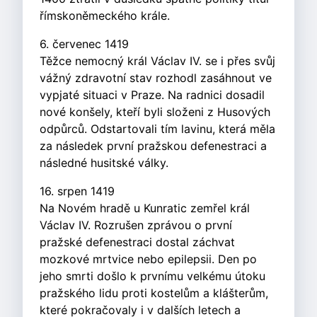
římskoněmeckého krále.
6. červenec 1419
Těžce nemocný král Václav IV. se i přes svůj
vážný zdravotní stav rozhodl zasáhnout ve
vypjaté situaci v Praze. Na radnici dosadil
nové konšely, kteří byli složeni z Husových
odpůrců. Odstartovali tím lavinu, která měla
za následek první pražskou defenestraci a
následné husitské války.
16. srpen 1419
Na Novém hradě u Kunratic zemřel král
Václav IV. Rozrušen zprávou o první
pražské defenestraci dostal záchvat
mozkové mrtvice nebo epilepsii. Den po
jeho smrti došlo k prvnímu velkému útoku
pražského lidu proti kostelům a klášterům,
které pokračovaly i v dalších letech a