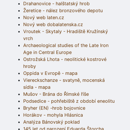
Drahanovice - halštatský hrob
Žeretice - nález bronzového depotu
Nový web laten.cz
Nový web dobalatenska.cz
Vroutek - Skytaly - Hradiště Kružínský
vrch
Archaeological studies of the Late Iron
Age in Central Europe
Ostrožská Lhota - neolitické kostrové
hroby
Oppida v Evropě - mapa
Viereckschanze - svatyně, mocenská
sídla - mapa
Mušov - Brána do Římské říše
Podsedice - pohřebiště z období eneolitu
Bryher (EN) -hrob bojovnice
Horákov - mohyla Hlásnica
Analýza Bánovský poklad
145 let od narození Eduarda Štorcha