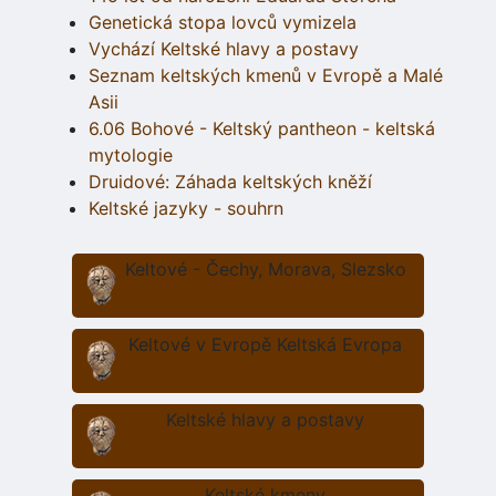
Genetická stopa lovců vymizela
Vychází Keltské hlavy a postavy
Seznam keltských kmenů v Evropě a Malé
Asii
6.06 Bohové - Keltský pantheon - keltská
mytologie
Druidové: Záhada keltských kněží
Keltské jazyky - souhrn
Keltové - Čechy, Morava, Slezsko
Keltové v Evropě Keltská Evropa
Keltské hlavy a postavy
Keltské kmeny