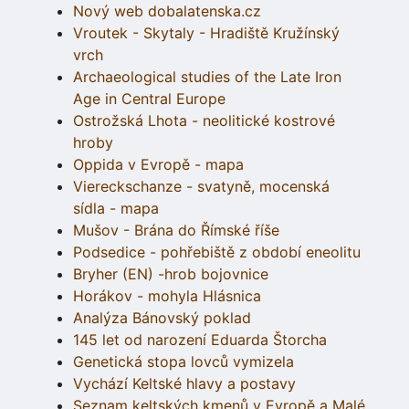
Nový web dobalatenska.cz
Vroutek - Skytaly - Hradiště Kružínský
vrch
Archaeological studies of the Late Iron
Age in Central Europe
Ostrožská Lhota - neolitické kostrové
hroby
Oppida v Evropě - mapa
Viereckschanze - svatyně, mocenská
sídla - mapa
Mušov - Brána do Římské říše
Podsedice - pohřebiště z období eneolitu
Bryher (EN) -hrob bojovnice
Horákov - mohyla Hlásnica
Analýza Bánovský poklad
145 let od narození Eduarda Štorcha
Genetická stopa lovců vymizela
Vychází Keltské hlavy a postavy
Seznam keltských kmenů v Evropě a Malé