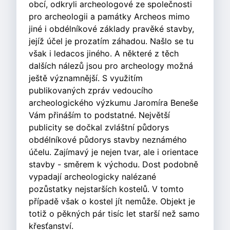
obcí, odkryli archeologové ze společnosti
pro archeologii a památky Archeos mimo
jiné i obdélníkové základy pravěké stavby,
jejíž účel je prozatím záhadou. Našlo se tu
však i ledacos jiného. A některé z těch
dalších nálezů jsou pro archeology možná
ještě významnější. S využitím
publikovaných zpráv vedoucího
archeologického výzkumu Jaromíra Beneše
Vám přináším to podstatné. Největší
publicity se dočkal zvláštní půdorys
obdélníkové půdorys stavby neznámého
účelu. Zajímavý je nejen tvar, ale i orientace
stavby - směrem k východu. Dost podobně
vypadají archeologicky nalézané
pozůstatky nejstarších kostelů. V tomto
případě však o kostel jít nemůže. Objekt je
totiž o pěkných pár tisíc let starší než samo
křesťanství.