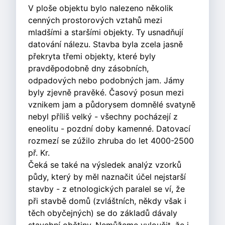
V ploše objektu bylo nalezeno několik
cenných prostorových vztahů mezi
mladšími a staršími objekty. Ty usnadňují
datování nálezu. Stavba byla zcela jasně
překryta třemi objekty, které byly
pravděpodobně dny zásobních,
odpadových nebo podobných jam. Jámy
byly zjevně pravěké. Časový posun mezi
vznikem jam a půdorysem domnělé svatyně
nebyl příliš velký - všechny pocházejí z
eneolitu - pozdní doby kamenné. Datovací
rozmezí se zúžilo zhruba do let 4000-2500
př. Kr.
Čeká se také na výsledek analýz vzorků
půdy, který by měl naznačit účel nejstarší
stavby - z etnologických paralel se ví, že
při stavbě domů (zvláštních, někdy však i
těch obyčejných) se do základů dávaly