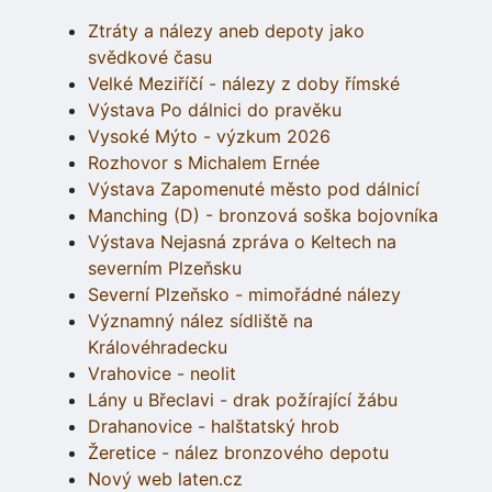
Ztráty a nálezy aneb depoty jako
svědkové času
Velké Meziříčí - nálezy z doby římské
Výstava Po dálnici do pravěku
Vysoké Mýto - výzkum 2026
Rozhovor s Michalem Ernée
Výstava Zapomenuté město pod dálnicí
Manching (D) - bronzová soška bojovníka
Výstava Nejasná zpráva o Keltech na
severním Plzeňsku
Severní Plzeňsko - mimořádné nálezy
Významný nález sídliště na
Královéhradecku
Vrahovice - neolit
Lány u Břeclavi - drak požírající žábu
Drahanovice - halštatský hrob
Žeretice - nález bronzového depotu
Nový web laten.cz