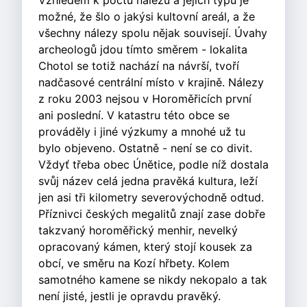
Vzhledem k počtu nálezů a jejich typu je
možné, že šlo o jakýsi kultovní areál, a že
všechny nálezy spolu nějak souvisejí. Úvahy
archeologů jdou tímto směrem - lokalita
Chotol se totiž nachází na návrší, tvoří
nadčasové centrální místo v krajině. Nálezy
z roku 2003 nejsou v Horoměřicích první
ani poslední. V katastru této obce se
prováděly i jiné výzkumy a mnohé už tu
bylo objeveno. Ostatně - není se co divit.
Vždyť třeba obec Únětice, podle níž dostala
svůj název celá jedna pravěká kultura, leží
jen asi tři kilometry severovýchodně odtud.
Příznivci českých megalitů znají zase dobře
takzvaný horoměřický menhir, nevelký
opracovaný kámen, který stojí kousek za
obcí, ve směru na Kozí hřbety. Kolem
samotného kamene se nikdy nekopalo a tak
není jisté, jestli je opravdu pravěký.