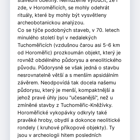
stavební obětiny. Nemůžeme vyloučit, že i
zde, v Horoměřicích, se mohly odehrát
rituály, které by mohly být vysvětleny
archeobotanickou analýzou.
Co se týče podobných staveb, v 70. letech
minulého století byl v nedalekých
Tuchoměřicích (vzdušnou čarou asi 5-6 km
od Horoměřic) prozkoumán objekt, který je
rovněž obdélného půdorysu a eneolitického
původu. Půdorysně se však jedná o stavbu
nesrovnatelně větší a s menším apsidálním
závěrem. Neodpovídá tak docela našemu
půdorysu, který je menší, kompaktnější a
jehož pravé úhly jsou "učesanější", než u
zmíněné stavby z Tuchoměřic-Kněžívky.
Horoměřické vykopávky odkryly také
pravěké hroby, obydlí a dokonce neolitické
rondely ( kruhové příkopové objekty). Ty
jsou v archeologii hitem posledních