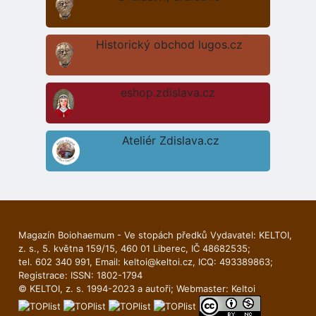
Historický obchod lugos.cz
eshop.zdislava.cz
Ateliér Zdislava.cz
Magazín Boiohaemum - Ve stopách předků Vydavatel: KELTOI,
z. s., 5. května 159/15, 460 01 Liberec, IČ 48682535;
tel. 602 340 991, Email:
keltoi@keltoi.cz
, ICQ: 493389863;
Registrace: ISSN: 1802-1794
© KELTOI, z. s. 1994-2023 a autoři; Webmaster:
Keltoi