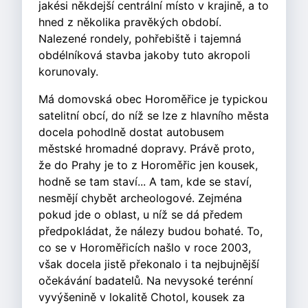
jakési někdejší centrální místo v krajině, a to
hned z několika pravěkých období.
Nalezené rondely, pohřebiště i tajemná
obdélníková stavba jakoby tuto akropoli
korunovaly.
Má domovská obec Horoměřice je typickou
satelitní obcí, do níž se lze z hlavního města
docela pohodlně dostat autobusem
městské hromadné dopravy. Právě proto,
že do Prahy je to z Horoměřic jen kousek,
hodně se tam staví... A tam, kde se staví,
nesmějí chybět archeologové. Zejména
pokud jde o oblast, u níž se dá předem
předpokládat, že nálezy budou bohaté. To,
co se v Horoměřicích našlo v roce 2003,
však docela jistě překonalo i ta nejbujnější
očekávání badatelů. Na nevysoké terénní
vyvýšenině v lokalitě Chotol, kousek za