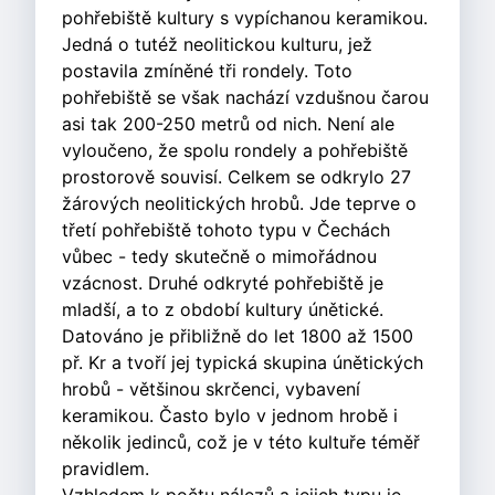
pohřebiště kultury s vypíchanou keramikou.
Jedná o tutéž neolitickou kulturu, jež
postavila zmíněné tři rondely. Toto
pohřebiště se však nachází vzdušnou čarou
asi tak 200-250 metrů od nich. Není ale
vyloučeno, že spolu rondely a pohřebiště
prostorově souvisí. Celkem se odkrylo 27
žárových neolitických hrobů. Jde teprve o
třetí pohřebiště tohoto typu v Čechách
vůbec - tedy skutečně o mimořádnou
vzácnost. Druhé odkryté pohřebiště je
mladší, a to z období kultury únětické.
Datováno je přibližně do let 1800 až 1500
př. Kr a tvoří jej typická skupina únětických
hrobů - většinou skrčenci, vybavení
keramikou. Často bylo v jednom hrobě i
několik jedinců, což je v této kultuře téměř
pravidlem.