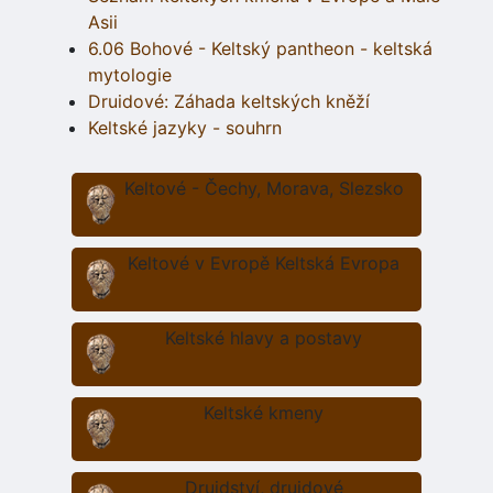
Asii
6.06 Bohové - Keltský pantheon - keltská
mytologie
Druidové: Záhada keltských kněží
Keltské jazyky - souhrn
Keltové - Čechy, Morava, Slezsko
Keltové v Evropě Keltská Evropa
Keltské hlavy a postavy
Keltské kmeny
Druidství, druidové