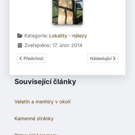
Základní údaje
Kategorie:
Lokality - nálezy
Zveřejněno: 17. únor 2014
Předchozí článek: Nalezen poklad Nibelungů?
Další článek: Mohelno
Předchozí
Následující
Související články
Veletín a menhiry v okolí
Kamenné stránky