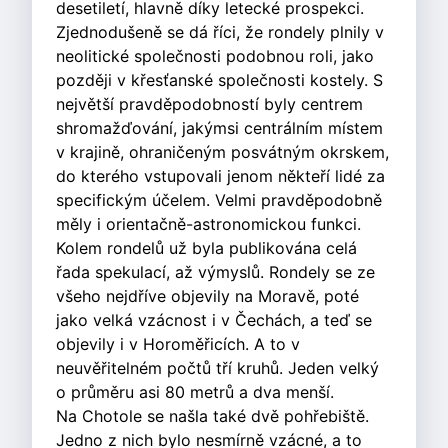
desetiletí, hlavně díky letecké prospekci.
Zjednodušeně se dá říci, že rondely plnily v
neolitické společnosti podobnou roli, jako
později v křesťanské společnosti kostely. S
největší pravděpodobností byly centrem
shromažďování, jakýmsi centrálním místem
v krajině, ohraničeným posvátným okrskem,
do kterého vstupovali jenom někteří lidé za
specifickým účelem. Velmi pravděpodobně
měly i orientačně-astronomickou funkci.
Kolem rondelů už byla publikována celá
řada spekulací, až výmyslů. Rondely se ze
všeho nejdříve objevily na Moravě, poté
jako velká vzácnost i v Čechách, a teď se
objevily i v Horoměřicích. A to v
neuvěřitelném počtů tří kruhů. Jeden velký
o průměru asi 80 metrů a dva menší.
Na Chotole se našla také dvě pohřebiště.
Jedno z nich bylo nesmírně vzácné, a to