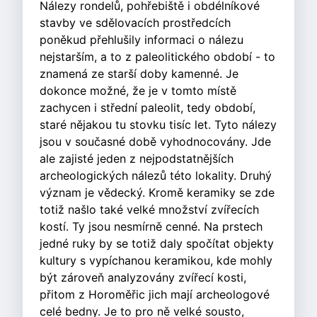
Nálezy rondelů, pohřebiště i obdélníkové
stavby ve sdělovacích prostředcích
poněkud přehlušily informaci o nálezu
nejstarším, a to z paleolitického období - to
znamená ze starší doby kamenné. Je
dokonce možné, že je v tomto místě
zachycen i střední paleolit, tedy období,
staré nějakou tu stovku tisíc let. Tyto nálezy
jsou v současné době vyhodnocovány. Jde
ale zajisté jeden z nejpodstatnějších
archeologických nálezů této lokality. Druhý
význam je vědecký. Kromě keramiky se zde
totiž našlo také velké množství zvířecích
kostí. Ty jsou nesmírně cenné. Na prstech
jedné ruky by se totiž daly spočítat objekty
kultury s vypíchanou keramikou, kde mohly
být zároveň analyzovány zvířecí kosti,
přitom z Horoměřic jich mají archeologové
celé bedny. Je to pro ně velké sousto,