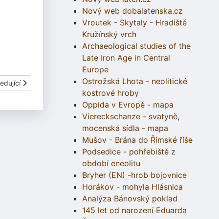
Nový web dobalatenska.cz
Vroutek - Skytaly - Hradiště
Kružínský vrch
Archaeological studies of the
Late Iron Age in Central
Europe
Ostrožská Lhota - neolitické
í článek: Nemětice - dvorec
edující
kostrové hroby
Oppida v Evropě - mapa
Viereckschanze - svatyně,
mocenská sídla - mapa
Mušov - Brána do Římské říše
Podsedice - pohřebiště z
období eneolitu
Bryher (EN) -hrob bojovnice
Horákov - mohyla Hlásnica
Analýza Bánovský poklad
145 let od narození Eduarda