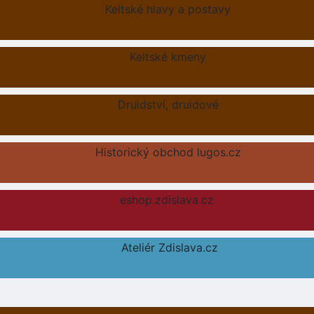
Keltské hlavy a postavy
Keltské kmeny
Druidství, druidové
Historický obchod lugos.cz
eshop.zdislava.cz
Ateliér Zdislava.cz