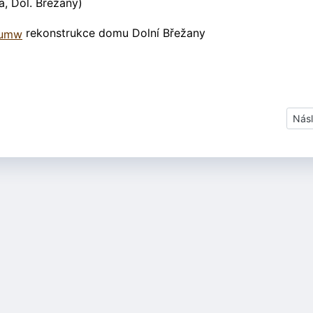
a, Dol. Břežany)
rekonstrukce domu Dolní Břežany
Dalš
Násl