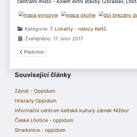
centrální místo - kolem elitní stavby (Zbraslav, Lhot
Základní údaje
Kategorie:
7. Lokality - nálezy Keltů
Zveřejněno: 17. únor 2017
Předchozí článek: Vladař u Záhořic - oppidum
Předchozí
Související články
Závist - Oppidum
Hrazany Oppidum
Informační centrum keltské kultury zámek Nižbor
České Lhotice - oppidum
Stradonice - oppidum