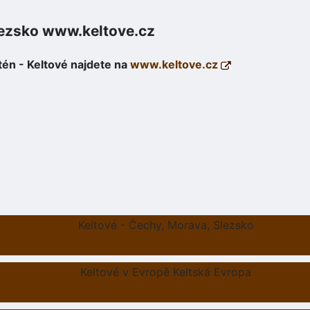
lezsko www.keltove.cz
tén - Keltové najdete na
www.keltove.cz
Keltové - Čechy, Morava, Slezsko
Keltové v Evropě Keltská Evropa