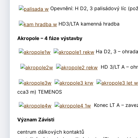
Opevnění: H D2, 3 palisádový líc (pož
HD3/LTA kamenná hradba
Akropole – 4 fáze výstavby
Ha D2, 3 – ohrad
HD 3/LT A – ohr
cca3 m) TEMENOS
Konec LT A – zavez
Význam Závisti
centrum dálkových kontaktů