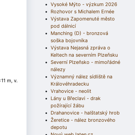
Vysoké Mýto - výzkum 2026
Rozhovor s Michalem Ernée
Výstava Zapomenuté město
pod dálnicí
Manching (D) - bronzová
soška bojovníka
Výstava Nejasná zpráva o
Keltech na severním Plzeňsku
Severní Plzeňsko - mimořádné
nálezy
Významný nález sídliště na
11 m, v.
Královéhradecku
Vrahovice - neolit
Lány u Břeclavi - drak
požírající žábu
Drahanovice - halštatský hrob
Žeretice - nález bronzového
depotu
Nový web laten.cz