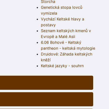
Štorcha
Genetická stopa lovců
vymizela
Vychází Keltské hlavy a
postavy
Seznam keltských kmenů v
Evropě a Malé Asii
6.06 Bohové - Keltský
pantheon - keltská mytologie
Druidové: Záhada keltských
kněží
Keltské jazyky - souhrn