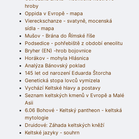
hroby
Oppida v Evropě - mapa
Viereckschanze - svatyně, mocenská
sídla - mapa
Mušov - Brána do Římské říše
Podsedice - pohřebiště z období eneolitu
Bryher (EN) -hrob bojovnice
Horákov - mohyla Hlásnica
Analýza Bánovský poklad
145 let od narození Eduarda Štorcha
Genetická stopa lovců vymizela
Vychází Keltské hlavy a postavy
Seznam keltských kmenů v Evropě a Malé
Asii
6.06 Bohové - Keltský pantheon - keltská
mytologie
Druidové: Záhada keltských kněží
Keltské jazyky - souhrn