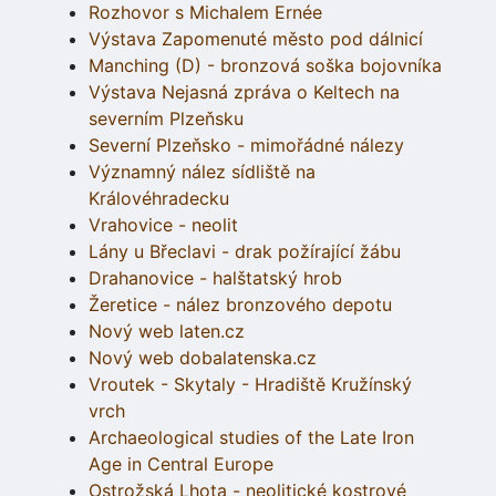
Rozhovor s Michalem Ernée
Výstava Zapomenuté město pod dálnicí
Manching (D) - bronzová soška bojovníka
Výstava Nejasná zpráva o Keltech na
severním Plzeňsku
Severní Plzeňsko - mimořádné nálezy
Významný nález sídliště na
Královéhradecku
Vrahovice - neolit
Lány u Břeclavi - drak požírající žábu
Drahanovice - halštatský hrob
Žeretice - nález bronzového depotu
Nový web laten.cz
Nový web dobalatenska.cz
Vroutek - Skytaly - Hradiště Kružínský
vrch
Archaeological studies of the Late Iron
Age in Central Europe
Ostrožská Lhota - neolitické kostrové