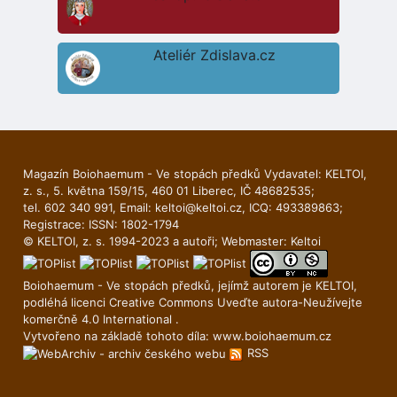
Ateliér Zdislava.cz
Magazín Boiohaemum - Ve stopách předků Vydavatel: KELTOI,
z. s., 5. května 159/15, 460 01 Liberec, IČ 48682535;
tel. 602 340 991, Email:
keltoi@keltoi.cz
, ICQ: 493389863;
Registrace: ISSN: 1802-1794
© KELTOI, z. s. 1994-2023 a autoři; Webmaster:
Keltoi
Boiohaemum - Ve stopách předků, jejímž autorem je
KELTOI
,
podléhá licenci
Creative Commons Uveďte autora-Neuží­vejte
komerčně 4.0 International
.
Vytvořeno na základě tohoto díla:
www.boiohaemum.cz
RSS