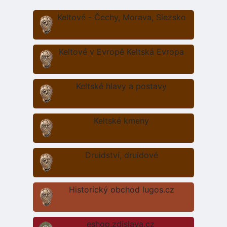
Keltové - Čechy, Morava, Slezsko
Keltové v Evropě Keltská Evropa
Keltské hlavy a postavy
Keltské kmeny
Druidství, druidové
Historický obchod lugos.cz
eshop.zdislava.cz