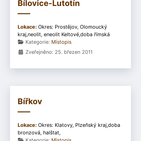
Bílovice-Lutotín
Lokace:
Okres: Prostějov, Olomoucký
kraj,neolit, eneolit Keltové,doba římská
Základní údaje
Kategorie:
Místopis
Zveřejněno: 25. březen 2011
Bířkov
Lokace:
Okres: Klatovy, Plzeňský kraj,doba
bronzová, halštat,
Základní údaje
Kategorie:
Místopis