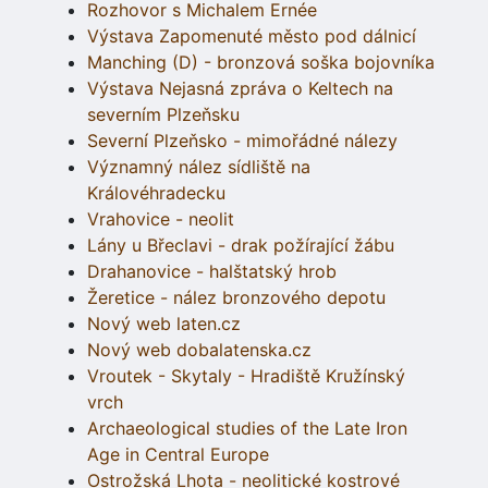
Rozhovor s Michalem Ernée
Výstava Zapomenuté město pod dálnicí
Manching (D) - bronzová soška bojovníka
Výstava Nejasná zpráva o Keltech na
severním Plzeňsku
Severní Plzeňsko - mimořádné nálezy
Významný nález sídliště na
Královéhradecku
Vrahovice - neolit
Lány u Břeclavi - drak požírající žábu
Drahanovice - halštatský hrob
Žeretice - nález bronzového depotu
Nový web laten.cz
Nový web dobalatenska.cz
Vroutek - Skytaly - Hradiště Kružínský
vrch
Archaeological studies of the Late Iron
Age in Central Europe
Ostrožská Lhota - neolitické kostrové