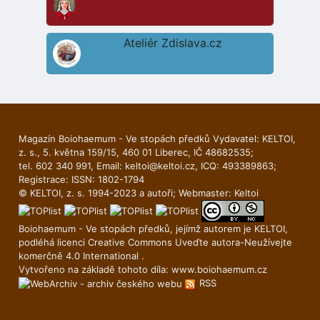
Ateliér Zdislava.cz
Magazín Boiohaemum - Ve stopách předků Vydavatel: KELTOI,
z. s., 5. května 159/15, 460 01 Liberec, IČ 48682535;
tel. 602 340 991, Email:
keltoi@keltoi.cz
, ICQ: 493389863;
Registrace: ISSN: 1802-1794
© KELTOI, z. s. 1994-2023 a autoři; Webmaster:
Keltoi
Boiohaemum - Ve stopách předků, jejímž autorem je
KELTOI
,
podléhá licenci
Creative Commons Uveďte autora-Neuží­vejte
komerčně 4.0 International
.
Vytvořeno na základě tohoto díla:
www.boiohaemum.cz
RSS