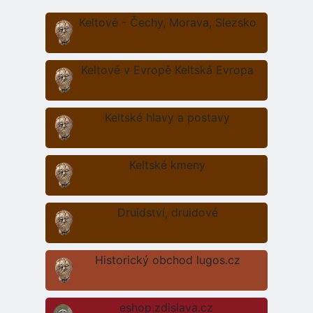
Keltové - Čechy, Morava, Slezsko
Keltové v Evropě Keltská Evropa
Keltské hlavy a postavy
Keltské kmeny
Druidství, druidové
Historický obchod lugos.cz
eshop.zdislava.cz