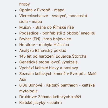
hroby
Oppida v Evropě - mapa
Viereckschanze - svatyně, mocenská
sídla - mapa
Mušov - Brána do Římské říše
Podsedice - pohřebiště z období eneolitu
Bryher (EN) -hrob bojovnice
Horákov - mohyla Hlásnica
Analýza Bánovský poklad
145 let od narození Eduarda Štorcha
Genetická stopa lovců vymizela
Vychází Keltské hlavy a postavy
Seznam keltských kmenů v Evropě a Malé
Asii
6.06 Bohové - Keltský pantheon - keltská
mytologie
Druidové: Záhada keltských kněží
Keltské jazyky - souhrn