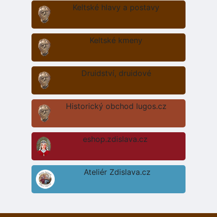
Keltské hlavy a postavy
Keltské kmeny
Druidství, druidové
Historický obchod lugos.cz
eshop.zdislava.cz
Ateliér Zdislava.cz