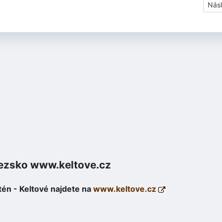
Dalš
Násl
lezsko www.keltove.cz
tén - Keltové najdete na
www.keltove.cz