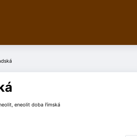
adská
ká
eolit, eneolit doba římská