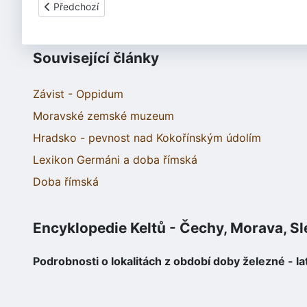
Předchozí článek: Třebušice
Předchozí
Související články
Závist - Oppidum
Moravské zemské muzeum
Hradsko - pevnost nad Kokořínským údolím
Lexikon Germáni a doba římská
Doba římská
Encyklopedie Keltů - Čechy, Morava, S
Podrobnosti o lokalitách z období doby železné - la