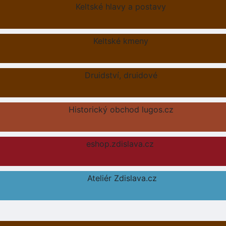
Keltské hlavy a postavy
Keltské kmeny
Druidství, druidové
Historický obchod lugos.cz
eshop.zdislava.cz
Ateliér Zdislava.cz