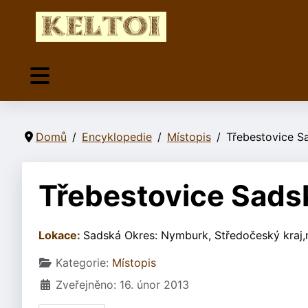
Domů
Encyklopedie
Místopis
Třebestovice S
Třebestovice Sads
Lokace:
Sadská Okres: Nymburk, Středočeský kraj,n
Základní údaje
Kategorie:
Místopis
Zveřejněno: 16. únor 2013