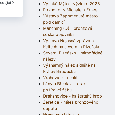
í článek: Těšice
edující
Vysoké Mýto - výzkum 2026
Rozhovor s Michalem Ernée
Výstava Zapomenuté město
pod dálnicí
Manching (D) - bronzová
soška bojovníka
Výstava Nejasná zpráva o
Keltech na severním Plzeňsku
Severní Plzeňsko - mimořádné
nálezy
Významný nález sídliště na
Královéhradecku
Vrahovice - neolit
Lány u Břeclavi - drak
požírající žábu
Drahanovice - halštatský hrob
Žeretice - nález bronzového
depotu
Nový web laten.cz