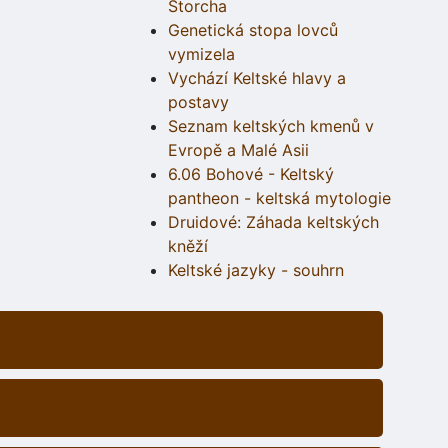
Štorcha
Genetická stopa lovců
vymizela
Vychází Keltské hlavy a
postavy
Seznam keltských kmenů v
Evropě a Malé Asii
6.06 Bohové - Keltský
pantheon - keltská mytologie
Druidové: Záhada keltských
kněží
Keltské jazyky - souhrn