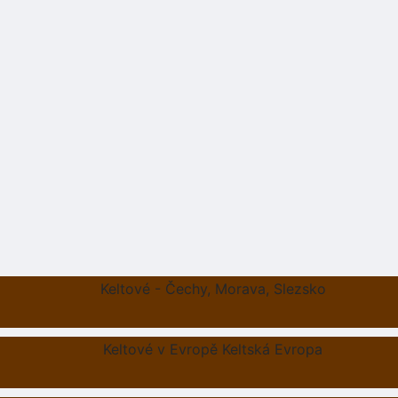
Keltové - Čechy, Morava, Slezsko
Keltové v Evropě Keltská Evropa