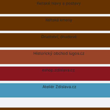
Keltské hlavy a postavy
Keltské kmeny
Druidství, druidové
Historický obchod lugos.cz
eshop.zdislava.cz
Ateliér Zdislava.cz