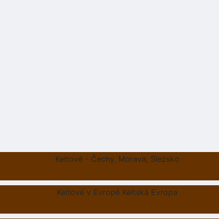
Keltové - Čechy, Morava, Slezsko
Keltové v Evropě Keltská Evropa