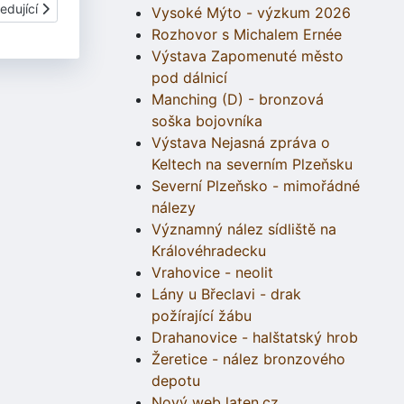
í článek: Sedlec Mšeno
edující
Vysoké Mýto - výzkum 2026
Rozhovor s Michalem Ernée
Výstava Zapomenuté město
pod dálnicí
Manching (D) - bronzová
soška bojovníka
Výstava Nejasná zpráva o
Keltech na severním Plzeňsku
Severní Plzeňsko - mimořádné
nálezy
Významný nález sídliště na
Královéhradecku
Vrahovice - neolit
Lány u Břeclavi - drak
požírající žábu
Drahanovice - halštatský hrob
Žeretice - nález bronzového
depotu
Nový web laten.cz