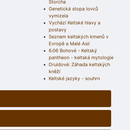
Štorcha
Genetická stopa lovců
vymizela
Vychází Keltské hlavy a
postavy
Seznam keltských kmenů v
Evropě a Malé Asii
6.06 Bohové - Keltský
pantheon - keltská mytologie
Druidové: Záhada keltských
kněží
Keltské jazyky - souhrn