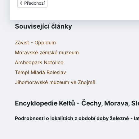
Předchozí článek: Sedlec
Předchozí
Související články
Závist - Oppidum
Moravské zemské muzeum
Archeopark Netolice
Templ Mladá Boleslav
Jihomoravské muzeum ve Znojmě
Encyklopedie Keltů - Čechy, Morava, S
Podrobnosti o lokalitách z období doby železné - la