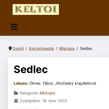
Domů
Encyklopedie
Místopis
Sedlec
Sedlec
Lokace:
Okres: Tábor, Jihočeský kraj,Keltové
Základní údaje
Kategorie:
Místopis
Zveřejněno: 16. únor 2013