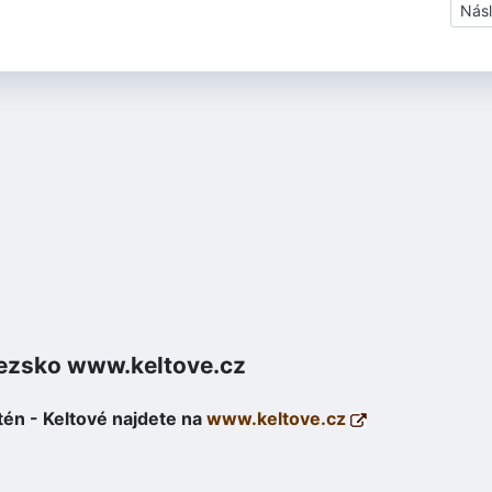
Dalš
Násl
lezsko www.keltove.cz
tén - Keltové najdete na
www.keltove.cz