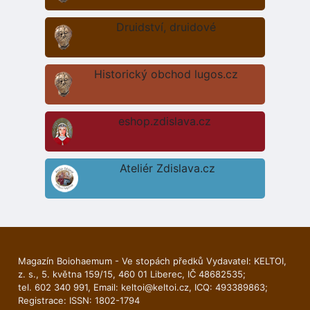
Druidství, druidové
Historický obchod lugos.cz
eshop.zdislava.cz
Ateliér Zdislava.cz
Magazín Boiohaemum - Ve stopách předků Vydavatel: KELTOI,
z. s., 5. května 159/15, 460 01 Liberec, IČ 48682535;
tel. 602 340 991, Email:
keltoi@keltoi.cz
, ICQ: 493389863;
Registrace: ISSN: 1802-1794