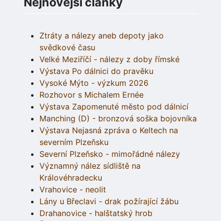
Nejnovější články
Ztráty a nálezy aneb depoty jako
svědkové času
Velké Meziříčí - nálezy z doby římské
Výstava Po dálnici do pravěku
Vysoké Mýto - výzkum 2026
Rozhovor s Michalem Ernée
Výstava Zapomenuté město pod dálnicí
Manching (D) - bronzová soška bojovníka
Výstava Nejasná zpráva o Keltech na
severním Plzeňsku
Severní Plzeňsko - mimořádné nálezy
Významný nález sídliště na
Královéhradecku
Vrahovice - neolit
Lány u Břeclavi - drak požírající žábu
Drahanovice - halštatský hrob