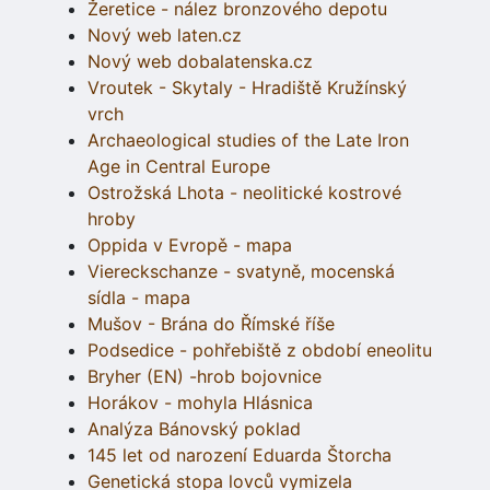
Žeretice - nález bronzového depotu
Nový web laten.cz
Nový web dobalatenska.cz
Vroutek - Skytaly - Hradiště Kružínský
vrch
Archaeological studies of the Late Iron
Age in Central Europe
Ostrožská Lhota - neolitické kostrové
hroby
Oppida v Evropě - mapa
Viereckschanze - svatyně, mocenská
sídla - mapa
Mušov - Brána do Římské říše
Podsedice - pohřebiště z období eneolitu
Bryher (EN) -hrob bojovnice
Horákov - mohyla Hlásnica
Analýza Bánovský poklad
145 let od narození Eduarda Štorcha
Genetická stopa lovců vymizela