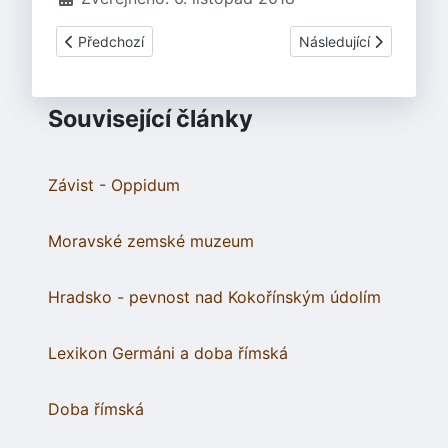
Předchozí článek: Klučov
Další článek: Mohelnic
Předchozí
Následující
Související články
Závist - Oppidum
Moravské zemské muzeum
Hradsko - pevnost nad Kokořínským údolím
Lexikon Germáni a doba římská
Doba římská