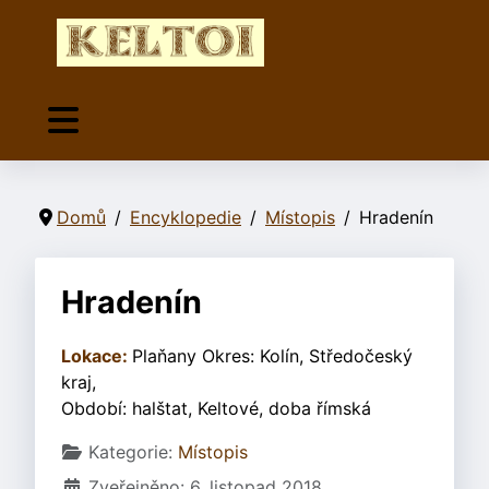
Domů
Encyklopedie
Místopis
Hradenín
Hradenín
Lokace:
Plaňany Okres: Kolín, Středočeský
kraj,
Období: halštat, Keltové, doba římská
Základní údaje
Kategorie:
Místopis
Zveřejněno: 6. listopad 2018