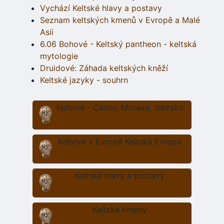
Vychází Keltské hlavy a postavy
Seznam keltských kmenů v Evropě a Malé
Asii
6.06 Bohové - Keltský pantheon - keltská
mytologie
Druidové: Záhada keltských kněží
Keltské jazyky - souhrn
Keltové - Čechy, Morava, Slezsko
Keltové v Evropě Keltská Evropa
Keltské hlavy a postavy
Keltské kmeny