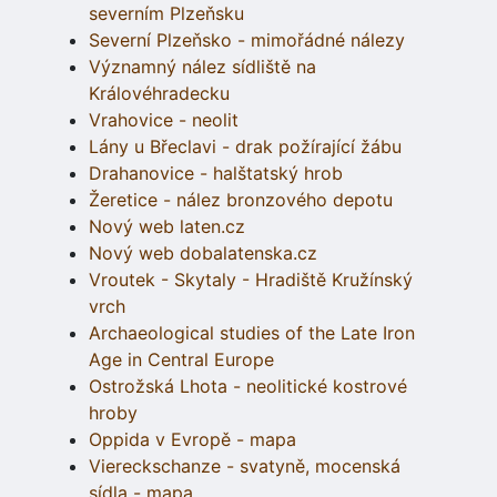
severním Plzeňsku
Severní Plzeňsko - mimořádné nálezy
Významný nález sídliště na
Královéhradecku
Vrahovice - neolit
Lány u Břeclavi - drak požírající žábu
Drahanovice - halštatský hrob
Žeretice - nález bronzového depotu
Nový web laten.cz
Nový web dobalatenska.cz
Vroutek - Skytaly - Hradiště Kružínský
vrch
Archaeological studies of the Late Iron
Age in Central Europe
Ostrožská Lhota - neolitické kostrové
hroby
Oppida v Evropě - mapa
Viereckschanze - svatyně, mocenská
sídla - mapa