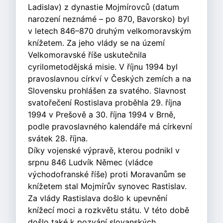
Ladislav) z dynastie Mojmírovců (datum
narození neznámé – po 870, Bavorsko) byl
v letech 846–870 druhým velkomoravským
knížetem. Za jeho vlády se na území
Velkomoravské říše uskutečnila
cyrilometodějská misie. V říjnu 1994 byl
pravoslavnou církví v Českých zemích a na
Slovensku prohlášen za svatého. Slavnost
svatořečení Rostislava proběhla 29. října
1994 v Prešově a 30. října 1994 v Brně,
podle pravoslavného kalendáře má církevní
svátek 28. října.
Díky vojenské výpravě, kterou podnikl v
srpnu 846 Ludvík Němec (vládce
východofranské říše) proti Moravanům se
knížetem stal Mojmírův synovec Rastislav.
Za vlády Rastislava došlo k upevnění
knížecí moci a rozkvětu státu. V této době
došlo také k pozvání slovanských