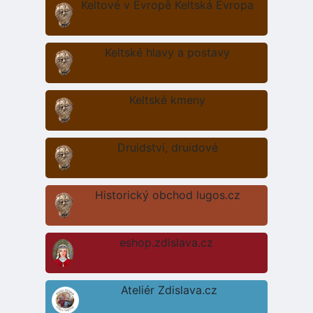
Keltové v Evropě Keltská Evropa
Keltské hlavy a postavy
Keltské kmeny
Druidství, druidové
Historický obchod lugos.cz
eshop.zdislava.cz
Ateliér Zdislava.cz