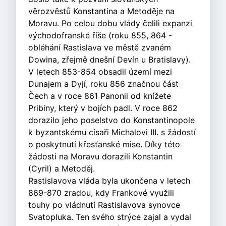
věrozvěstů Konstantina a Metoděje na
Moravu. Po celou dobu vlády čelili expanzi
východofranské říše (roku 855, 864 -
obléhání Rastislava ve městě zvaném
Dowina, zřejmě dnešní Devín u Bratislavy).
V letech 853-854 obsadil území mezi
Dunajem a Dyjí, roku 856 značnou část
Čech a v roce 861 Panonii od knížete
Pribiny, který v bojích padl. V roce 862
dorazilo jeho poselstvo do Konstantinopole
k byzantskému císaři Michalovi III. s žádostí
o poskytnutí křesťanské mise. Díky této
žádosti na Moravu dorazili Konstantin
(Cyril) a Metoděj.
Rastislavova vláda byla ukončena v letech
869-870 zradou, kdy Frankové využili
touhy po vládnutí Rastislavova synovce
Svatopluka. Ten svého strýce zajal a vydal