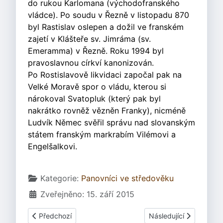
do rukou Karlomana (východofranského
vládce). Po soudu v Řezně v listopadu 870
byl Rastislav oslepen a dožil ve franském
zajetí v Klášteře sv. Jimráma (sv.
Emeramma) v Řezně. Roku 1994 byl
pravoslavnou církví kanonizován.
Po Rostislavově likvidaci započal pak na
Velké Moravě spor o vládu, kterou si
nárokoval Svatopluk (který pak byl
nakrátko rovněž vězněn Franky), nicméně
Ludvík Němec svěřil správu nad slovanským
státem franským markrabím Vilémovi a
Engelšalkovi.
Základní údaje
Kategorie:
Panovníci ve středověku
Zveřejněno: 15. září 2015
Předchozí článek: Mojmírovci
Další článek: Svatoplu
Předchozí
Následující