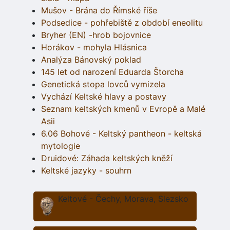
Mušov - Brána do Římské říše
Podsedice - pohřebiště z období eneolitu
Bryher (EN) -hrob bojovnice
Horákov - mohyla Hlásnica
Analýza Bánovský poklad
145 let od narození Eduarda Štorcha
Genetická stopa lovců vymizela
Vychází Keltské hlavy a postavy
Seznam keltských kmenů v Evropě a Malé
Asii
6.06 Bohové - Keltský pantheon - keltská
mytologie
Druidové: Záhada keltských kněží
Keltské jazyky - souhrn
Keltové - Čechy, Morava, Slezsko