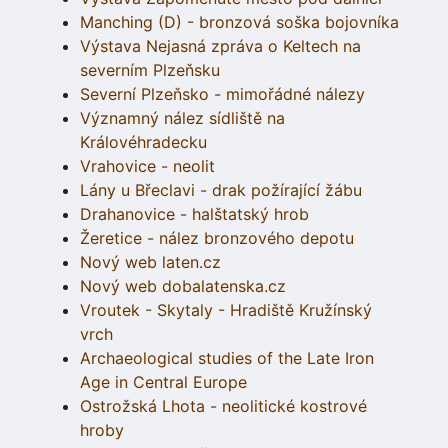
Manching (D) - bronzová soška bojovníka
Výstava Nejasná zpráva o Keltech na
severním Plzeňsku
Severní Plzeňsko - mimořádné nálezy
Významný nález sídliště na
Královéhradecku
Vrahovice - neolit
Lány u Břeclavi - drak požírající žábu
Drahanovice - halštatský hrob
Žeretice - nález bronzového depotu
Nový web laten.cz
Nový web dobalatenska.cz
Vroutek - Skytaly - Hradiště Kružínský
vrch
Archaeological studies of the Late Iron
Age in Central Europe
Ostrožská Lhota - neolitické kostrové
hroby