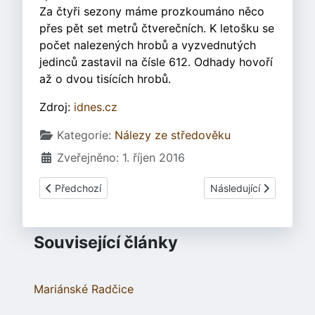
Za čtyři sezony máme prozkoumáno něco
přes pět set metrů čtverečních. K letošku se
počet nalezených hrobů a vyzvednutých
jedinců zastavil na čísle 612. Odhady hovoří
až o dvou tisících hrobů.
Zdroj:
idnes.cz
Základní údaje
Kategorie:
Nálezy ze středověku
Zveřejněno: 1. říjen 2016
Předchozí článek: Zbiroh - Nález grošů z dob Václava IV.
Další článek: Nález stř
Předchozí
Následující
Související články
Mariánské Radčice