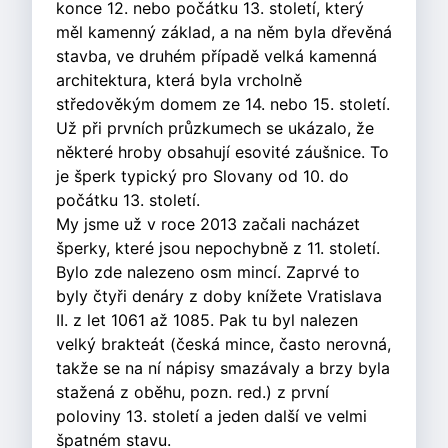
konce 12. nebo počátku 13. století, který
měl kamenný základ, a na něm byla dřevěná
stavba, ve druhém případě velká kamenná
architektura, která byla vrcholně
středověkým domem ze 14. nebo 15. století.
Už při prvních průzkumech se ukázalo, že
některé hroby obsahují esovité záušnice. To
je šperk typický pro Slovany od 10. do
počátku 13. století.
My jsme už v roce 2013 začali nacházet
šperky, které jsou nepochybně z 11. století.
Bylo zde nalezeno osm mincí. Zaprvé to
byly čtyři denáry z doby knížete Vratislava
II. z let 1061 až 1085. Pak tu byl nalezen
velký brakteát (česká mince, často nerovná,
takže se na ní nápisy smazávaly a brzy byla
stažená z oběhu, pozn. red.) z první
poloviny 13. století a jeden další ve velmi
špatném stavu.