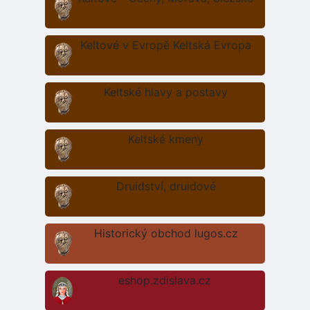
Keltové v Evropě Keltská Evropa
Keltské hlavy a postavy
Keltské kmeny
Druidství, druidové
Historický obchod lugos.cz
eshop.zdislava.cz