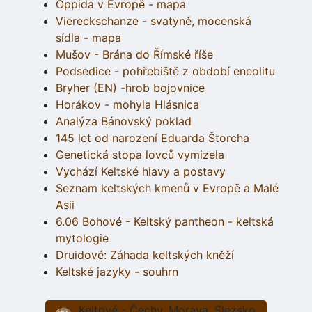
Oppida v Evropě - mapa
Viereckschanze - svatyně, mocenská
sídla - mapa
Mušov - Brána do Římské říše
Podsedice - pohřebiště z období eneolitu
Bryher (EN) -hrob bojovnice
Horákov - mohyla Hlásnica
Analýza Bánovský poklad
145 let od narození Eduarda Štorcha
Genetická stopa lovců vymizela
Vychází Keltské hlavy a postavy
Seznam keltských kmenů v Evropě a Malé
Asii
6.06 Bohové - Keltský pantheon - keltská
mytologie
Druidové: Záhada keltských kněží
Keltské jazyky - souhrn
Keltové - Čechy, Morava, Slezsko