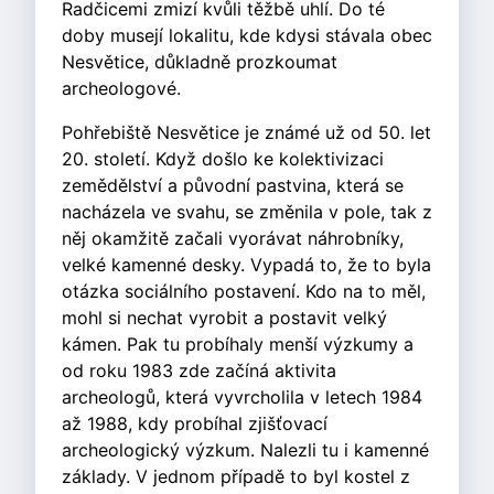
Radčicemi zmizí kvůli těžbě uhlí. Do té
doby musejí lokalitu, kde kdysi stávala obec
Nesvětice, důkladně prozkoumat
archeologové.
Pohřebiště Nesvětice je známé už od 50. let
20. století. Když došlo ke kolektivizaci
zemědělství a původní pastvina, která se
nacházela ve svahu, se změnila v pole, tak z
něj okamžitě začali vyorávat náhrobníky,
velké kamenné desky. Vypadá to, že to byla
otázka sociálního postavení. Kdo na to měl,
mohl si nechat vyrobit a postavit velký
kámen. Pak tu probíhaly menší výzkumy a
od roku 1983 zde začíná aktivita
archeologů, která vyvrcholila v letech 1984
až 1988, kdy probíhal zjišťovací
archeologický výzkum. Nalezli tu i kamenné
základy. V jednom případě to byl kostel z