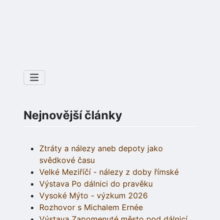
Nejnovější články
Ztráty a nálezy aneb depoty jako
svědkové času
Velké Meziříčí - nálezy z doby římské
Výstava Po dálnici do pravěku
Vysoké Mýto - výzkum 2026
Rozhovor s Michalem Ernée
Výstava Zapomenuté město pod dálnicí