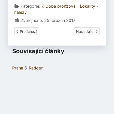
Základní údaje
Kategorie:
7. Doba bronzová - Lokality -
nálezy
Zveřejněno: 25. březen 2017
Předchozí článek: Plav - Mohylové pohřebiště
Další článek: Trutnov 
Předchozí
Následující
Související články
Praha 5-Radotín