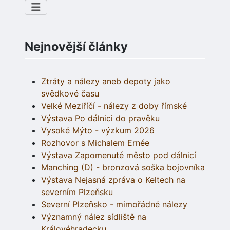
Nejnovější články
Ztráty a nálezy aneb depoty jako
svědkové času
Velké Meziříčí - nálezy z doby římské
Výstava Po dálnici do pravěku
Vysoké Mýto - výzkum 2026
Rozhovor s Michalem Ernée
Výstava Zapomenuté město pod dálnicí
Manching (D) - bronzová soška bojovníka
Výstava Nejasná zpráva o Keltech na
severním Plzeňsku
Severní Plzeňsko - mimořádné nálezy
Významný nález sídliště na
Královéhradecku