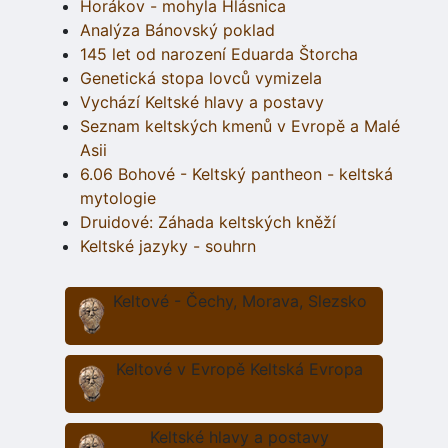
Horákov - mohyla Hlásnica
Analýza Bánovský poklad
145 let od narození Eduarda Štorcha
Genetická stopa lovců vymizela
Vychází Keltské hlavy a postavy
Seznam keltských kmenů v Evropě a Malé
Asii
6.06 Bohové - Keltský pantheon - keltská
mytologie
Druidové: Záhada keltských kněží
Keltské jazyky - souhrn
Keltové - Čechy, Morava, Slezsko
Keltové v Evropě Keltská Evropa
Keltské hlavy a postavy