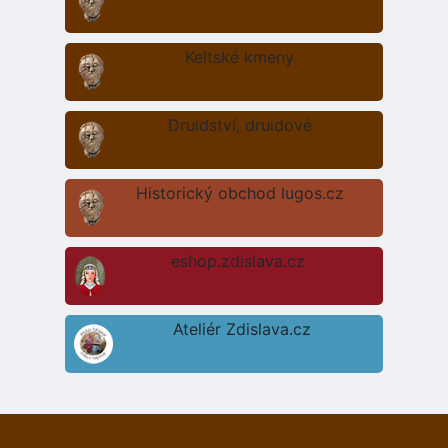
Keltské kmeny
Druidství, druidové
Historický obchod lugos.cz
eshop.zdislava.cz
Ateliér Zdislava.cz