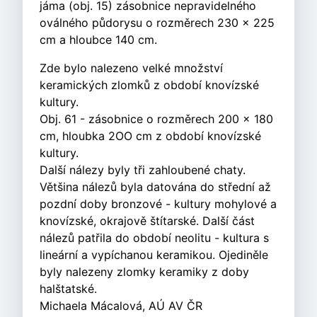
jáma (obj. 15) zásobnice nepravidelného
oválného půdorysu o rozměrech 230 x 225
cm a hloubce 140 cm.
Zde bylo nalezeno velké množství
keramických zlomků z období knovízské
kultury.
Obj. 61 - zásobnice o rozměrech 200 x 180
cm, hloubka 2OO cm z období knovízské
kultury.
Další nálezy byly tři zahloubené chaty.
Většina nálezů byla datována do střední až
pozdní doby bronzové - kultury mohylové a
knovízské, okrajově štítarské. Další část
nálezů patřila do období neolitu - kultura s
lineární a vypíchanou keramikou. Ojediněle
byly nalezeny zlomky keramiky z doby
halštatské.
Michaela Mácalová, AÚ AV ČR