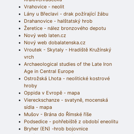
Vrahovice - neolit
Lány u Břeclavi - drak požírající žábu
Drahanovice - halštatský hrob
Žeretice - nález bronzového depotu
Nový web laten.cz
Nový web dobalatenska.cz
Vroutek - Skytaly - Hradiště Kružínský
vrch
Archaeological studies of the Late Iron
Age in Central Europe
Ostrožská Lhota - neolitické kostrové
hroby
Oppida v Evropě - mapa
Viereckschanze - svatyně, mocenská
sídla - mapa
Mušov - Brána do Římské říše
Podsedice - pohřebiště z období eneolitu
Bryher (EN) -hrob bojovnice