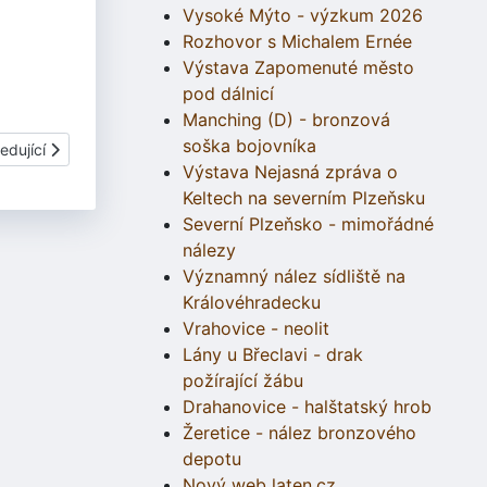
Vysoké Mýto - výzkum 2026
Rozhovor s Michalem Ernée
Výstava Zapomenuté město
pod dálnicí
Manching (D) - bronzová
soška bojovníka
 Slezs
í článek: Sborník Rekonstrukce a experiment v archeologii
edující
Výstava Nejasná zpráva o
Keltech na severním Plzeňsku
Severní Plzeňsko - mimořádné
nálezy
Významný nález sídliště na
Královéhradecku
Vrahovice - neolit
Lány u Břeclavi - drak
požírající žábu
Drahanovice - halštatský hrob
Žeretice - nález bronzového
depotu
Nový web laten.cz