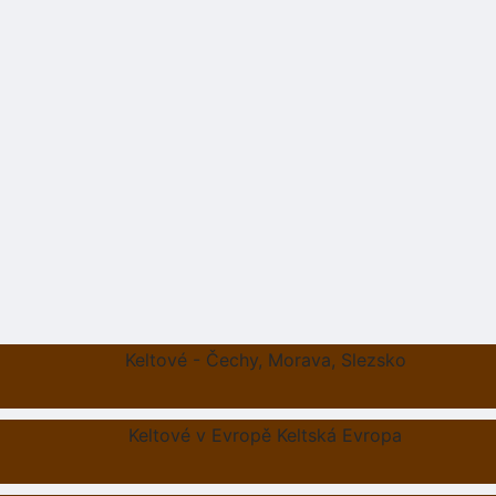
Keltové - Čechy, Morava, Slezsko
Keltové v Evropě Keltská Evropa