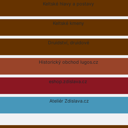
Keltské hlavy a postavy
Keltské kmeny
Druidství, druidové
Historický obchod lugos.cz
eshop.zdislava.cz
Ateliér Zdislava.cz