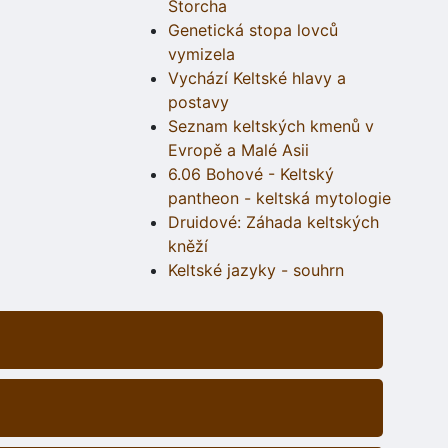
Štorcha
Genetická stopa lovců
vymizela
Vychází Keltské hlavy a
postavy
Seznam keltských kmenů v
Evropě a Malé Asii
6.06 Bohové - Keltský
pantheon - keltská mytologie
Druidové: Záhada keltských
kněží
Keltské jazyky - souhrn