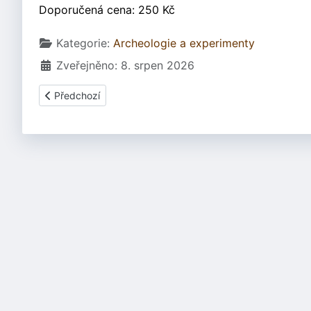
Doporučená cena: 250 Kč
Základní údaje
Kategorie:
Archeologie a experimenty
Zveřejněno: 8. srpen 2026
Předchozí článek: Kupka, Vl.; Čtverák, Vl.; Durdík, T.; Lut
Předchozí