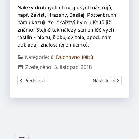
Nálezy drobných chirurgických nástrojů,
např. Závist, Hrazany, Basilej, Pottenbrunn
nám ukazují, že lékařství bylo u Keltů již
známo. Stejně tak nálezy semen léčivých
rostlin - hlohu, šípku, svízele, apod. nám
dokládají znalost jejich účinků.
Základní údaje
Kategorie:
6. Duchovno Keltů
Zveřejněno: 3. listopad 2018
Předchozí článek: 6.13 Péče o zdraví - Trepanace lebky
Další článek: 6.7.2 Sc
Předchozí
Následující