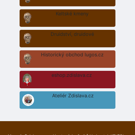
Keltské kmeny
Druidství, druidové
Historický obchod lugos.cz
eshop.zdislava.cz
Ateliér Zdislava.cz