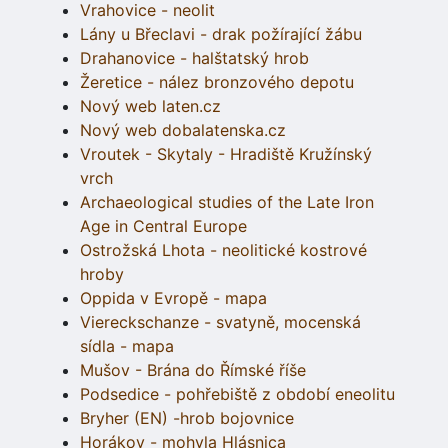
Vrahovice - neolit
Lány u Břeclavi - drak požírající žábu
Drahanovice - halštatský hrob
Žeretice - nález bronzového depotu
Nový web laten.cz
Nový web dobalatenska.cz
Vroutek - Skytaly - Hradiště Kružínský
vrch
Archaeological studies of the Late Iron
Age in Central Europe
Ostrožská Lhota - neolitické kostrové
hroby
Oppida v Evropě - mapa
Viereckschanze - svatyně, mocenská
sídla - mapa
Mušov - Brána do Římské říše
Podsedice - pohřebiště z období eneolitu
Bryher (EN) -hrob bojovnice
Horákov - mohyla Hlásnica