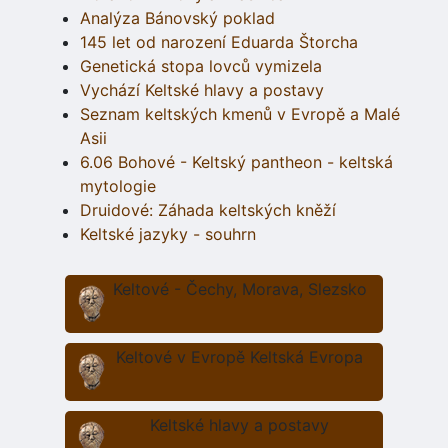
Analýza Bánovský poklad
145 let od narození Eduarda Štorcha
Genetická stopa lovců vymizela
Vychází Keltské hlavy a postavy
Seznam keltských kmenů v Evropě a Malé
Asii
6.06 Bohové - Keltský pantheon - keltská
mytologie
Druidové: Záhada keltských kněží
Keltské jazyky - souhrn
Keltové - Čechy, Morava, Slezsko
Keltové v Evropě Keltská Evropa
Keltské hlavy a postavy