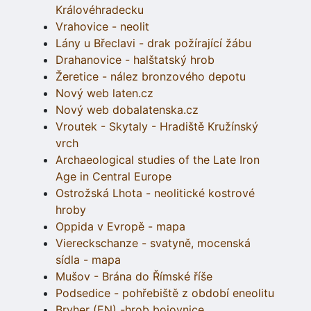
Královéhradecku
Vrahovice - neolit
Lány u Břeclavi - drak požírající žábu
Drahanovice - halštatský hrob
Žeretice - nález bronzového depotu
Nový web laten.cz
Nový web dobalatenska.cz
Vroutek - Skytaly - Hradiště Kružínský
vrch
Archaeological studies of the Late Iron
Age in Central Europe
Ostrožská Lhota - neolitické kostrové
hroby
Oppida v Evropě - mapa
Viereckschanze - svatyně, mocenská
sídla - mapa
Mušov - Brána do Římské říše
Podsedice - pohřebiště z období eneolitu
Bryher (EN) -hrob bojovnice