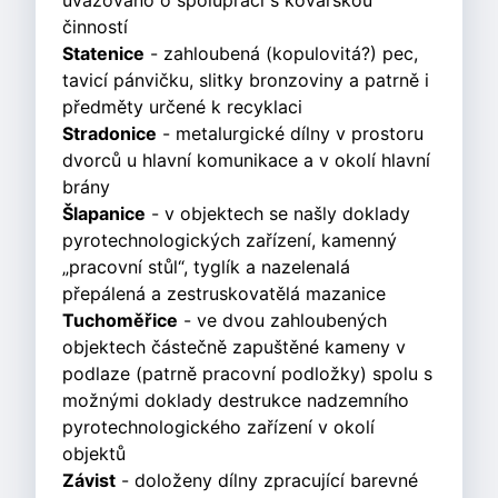
uvažováno o spolupráci s kovářskou
činností
Statenice
- zahloubená (kopulovitá?) pec,
tavicí pánvičku, slitky bronzoviny a patrně i
předměty určené k recyklaci
Stradonice
- metalurgické dílny v prostoru
dvorců u hlavní komunikace a v okolí hlavní
brány
Šlapanice
- v objektech se našly doklady
pyrotechnologických zařízení, kamenný
„pracovní stůl“, tyglík a nazelenalá
přepálená a zestruskovatělá mazanice
Tuchoměřice
- ve dvou zahloubených
objektech částečně zapuštěné kameny v
podlaze (patrně pracovní podložky) spolu s
možnými doklady destrukce nadzemního
pyrotechnologického zařízení v okolí
objektů
Závist
- doloženy dílny zpracující barevné