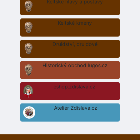
Keltské hlavy a postavy
Keltské kmeny
Druidství, druidové
Historický obchod lugos.cz
eshop.zdislava.cz
Ateliér Zdislava.cz