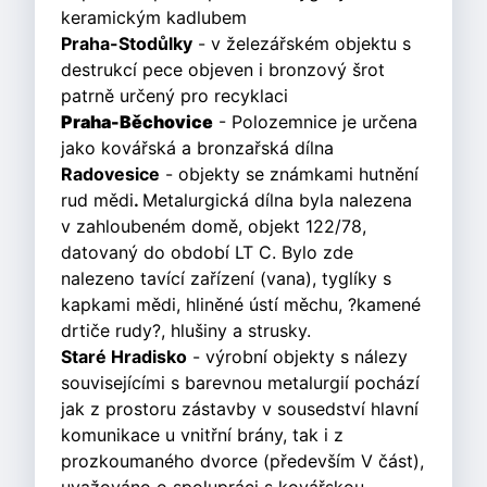
keramickým kadlubem
Praha-Stodůlky
- v železářském objektu s
destrukcí pece objeven i bronzový šrot
patrně určený pro recyklaci
Praha-Běchovice
- Polozemnice je určena
jako kovářská a bronzařská dílna
Radovesice
- objekty se známkami hutnění
rud mědi
.
Metalurgická dílna byla nalezena
v zahloubeném domě, objekt 122/78,
datovaný do období LT C. Bylo zde
nalezeno tavící zařízení (vana), tyglíky s
kapkami mědi, hliněné ústí měchu, ?kamené
drtiče rudy?, hlušiny a strusky.
Staré Hradisko
- výrobní objekty s nálezy
souvisejícími s barevnou metalurgií pochází
jak z prostoru zástavby v sousedství hlavní
komunikace u vnitřní brány, tak i z
prozkoumaného dvorce (především V část),