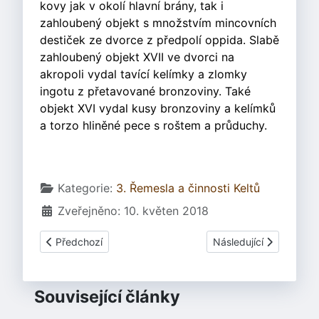
kovy jak v okolí hlavní brány, tak i
zahloubený objekt s množstvím mincovních
destiček ze dvorce z předpolí oppida. Slabě
zahloubený objekt XVII ve dvorci na
akropoli vydal tavící kelímky a zlomky
ingotu z přetavované bronzoviny. Také
objekt XVI vydal kusy bronzoviny a kelímků
a torzo hliněné pece s roštem a průduchy.
Základní údaje
Kategorie:
3. Řemesla a činnosti Keltů
Zveřejněno: 10. květen 2018
Předchozí článek: 3.14. Zpracování kůže - Výroba kožen
Další článek: 3.06.2 Z
Předchozí
Následující
Související články