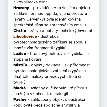
a kovolitecká dílna
Hrazany
- prováděno v rozlehlém objektu
za hlavní branou oppida, v jeho prostoru
(svahy Červenky) byla identifikována
šperkařská dílna se zpracováním emailu
Chržín
- zásyp a bohatý technický inventář
Libochovice
- destrukce
pyrotechnologického zařízení se spolu s
množstvím fragmentů tyglíků
Lužice
- bronzový polotovar - tyčinka se
stopami kování
Mistřín
- objekty dokládají jak přítomnost
pyrotechnologických zařízení (vypálená
dna) tak i nálezy bronzových slitků či
tyglíků
Modrá
- uváděny dvě kopulovité pícky s
možným vztahem k metalurgii
Pavlov
- zahloubený objekt s destrukcí
kopulovité pece společně s tyglíky a