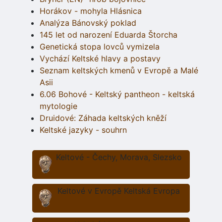
Horákov - mohyla Hlásnica
Analýza Bánovský poklad
145 let od narození Eduarda Štorcha
Genetická stopa lovců vymizela
Vychází Keltské hlavy a postavy
Seznam keltských kmenů v Evropě a Malé
Asii
6.06 Bohové - Keltský pantheon - keltská
mytologie
Druidové: Záhada keltských kněží
Keltské jazyky - souhrn
Keltové - Čechy, Morava, Slezsko
Keltové v Evropě Keltská Evropa