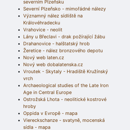
severním Plzeňsku
Severní Plzeňsko - mimořádné nálezy
Významný nález sídliště na
Královéhradecku
Vrahovice - neolit
Lány u Břeclavi - drak požírající žábu
Drahanovice - halštatský hrob
Žeretice - nález bronzového depotu
Nový web laten.cz
Nový web dobalatenska.cz
Vroutek - Skytaly - Hradiště Kružínský
vrch
Archaeological studies of the Late Iron
Age in Central Europe
Ostrožská Lhota - neolitické kostrové
hroby
Oppida v Evropě - mapa
Viereckschanze - svatyně, mocenská
sídla - mapa