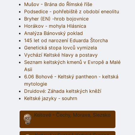
Mušov - Brána do Římské říše
Podsedice - pohřebiště z období eneolitu
Bryher (EN) -hrob bojovnice
Horákov - mohyla Hlásnica
Analýza Bánovský poklad
145 let od narození Eduarda Štorcha
Genetická stopa lovců vymizela
Vychází Keltské hlavy a postavy
Seznam keltských kmenů v Evropě a Malé
Asii
6.06 Bohové - Keltský pantheon - keltská
mytologie
Druidové: Záhada keltských kněží
Keltské jazyky - souhrn
Keltové - Čechy, Morava, Slezsko