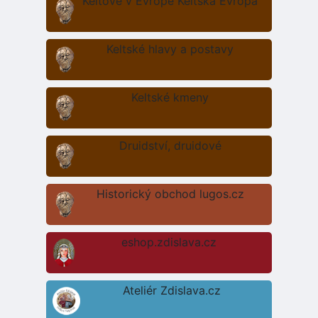
Keltové v Evropě Keltská Evropa
Keltské hlavy a postavy
Keltské kmeny
Druidství, druidové
Historický obchod lugos.cz
eshop.zdislava.cz
Ateliér Zdislava.cz