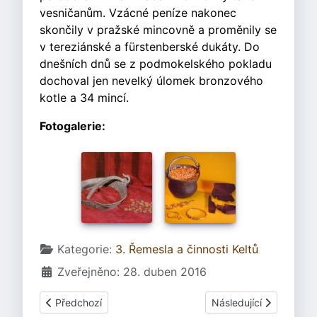
vesničanům. Vzácné peníze nakonec
skončily v pražské mincovně a proměnily se
v tereziánské a fürstenberské dukáty. Do
dnešních dnů se z podmokelského pokladu
dochoval jen nevelký úlomek bronzového
kotle a 34 mincí.
Fotogalerie:
Základní údaje
Kategorie:
3. Řemesla a činnosti Keltů
Zveřejněno: 28. duben 2016
Předchozí článek: 3.24 Obchodování
Další článek: 3.11 Ději
Předchozí
Následující