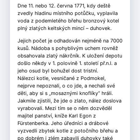
Dne 11. nebo 12. června 1771, kdy deště
zvedly hladinu místního potůčku, vyplavila
voda z podemletého břehu bronzový kotel
plný zlatých keltských mincí – duhovek.
Jejich počet je odhadován nejméně na 7000
kusů. Nádoba s pohyblivým uchem rovněž
obsahovala zlatý nákrčník. K uložení depotu
došlo někdy v 1. polovině 1. století př.n.l. a
jeho osud byl bohužel dost tristní.
Nálezci kotle, vesničané z Podmokel,
nejprve nepoznali, o co jde, a nechali své
děti, aby si s „mosaznými knoflíky“ hráli.
Jakmile zjistili, že jde o zlato, nález doslova
vyrabovali. Mezi tím se o něm dozvěděl
majitel panství, kníže Karl Egon z
Fürstenberka. Jeho úředníci a drábové
vyzvedli zbytek kotle z potočního břehu a
po dobrém i zlém zabavili duhovky také