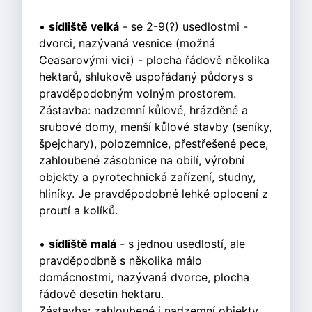
•
sídliště velká
- se 2-9(?) usedlostmi -
dvorci, nazývaná vesnice (možná
Ceasarovými vici) - plocha řádově několika
hektarů, shlukově uspořádaný půdorys s
pravděpodobným volným prostorem.
Zástavba: nadzemní kůlové, hrázděné a
srubové domy, menší kůlové stavby (seníky,
špejchary), polozemnice, přestřešené pece,
zahloubené zásobnice na obilí, výrobní
objekty a pyrotechnická zařízení, studny,
hliníky. Je pravděpodobné lehké oplocení z
proutí a kolíků.
•
sídliště malá
- s jednou usedlostí, ale
pravděpodbně s několika málo
domácnostmi, nazývaná dvorce, plocha
řádově desetin hektaru.
Zástavba: zahloubené i nadzemní objekty