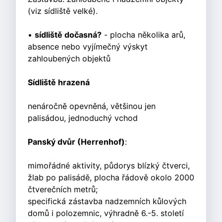
(viz sídliště velké).
•
sídliště dočasná?
- plocha několika arů,
absence nebo vyjímečný výskyt
zahloubených objektů
Sídliště hrazená
nenáročně opevněná, většinou jen
palisádou, jednoduchý vchod
Panský dvůr (Herrenhof)
:
mimořádné aktivity, půdorys blízký čtverci,
žlab po palisádě, plocha řádově okolo 2000
čtverečních metrů;
specifická zástavba nadzemních kůlových
domů i polozemnic, výhradně 6.-5. století