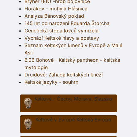
Bryher (EN) -hrob bojovnice
Horákov - mohyla Hlásnica
Analýza Bánovský poklad
145 let od narození Eduarda Štorcha
Genetická stopa lovců vymizela
Vychází Keltské hlavy a postavy
Seznam keltských kmenů v Evropě a Malé
Asii
6.06 Bohové - Keltský pantheon - keltská
mytologie
Druidové: Záhada keltských kněží
Keltské jazyky - souhrn
Keltové - Čechy, Morava, Slezsko
Keltové v Evropě Keltská Evropa