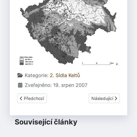
Základní údaje
Kategorie:
2. Sídla Keltů
Zveřejněno: 19. srpen 2007
Předchozí článek: 2.3 Hradiště, oppida a další zástavby
Další článek: 2.5.2 Sru
Předchozí
Následující
Související články