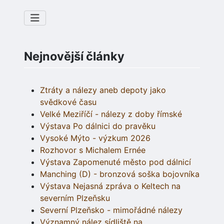
Nejnovější články
Ztráty a nálezy aneb depoty jako
svědkové času
Velké Meziříčí - nálezy z doby římské
Výstava Po dálnici do pravěku
Vysoké Mýto - výzkum 2026
Rozhovor s Michalem Ernée
Výstava Zapomenuté město pod dálnicí
Manching (D) - bronzová soška bojovníka
Výstava Nejasná zpráva o Keltech na
severním Plzeňsku
Severní Plzeňsko - mimořádné nálezy
Významný nález sídliště na