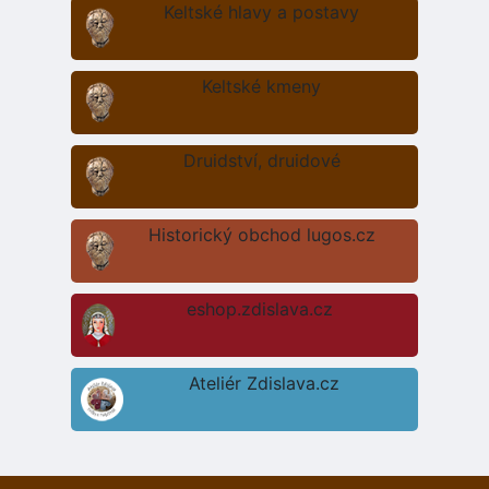
Keltské hlavy a postavy
Keltské kmeny
Druidství, druidové
Historický obchod lugos.cz
eshop.zdislava.cz
Ateliér Zdislava.cz