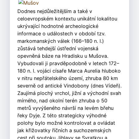
Dodnes nejdůležitějším a také v
celoevropském kontextu unikátní lokalitou
ukrývající hodnotné archeologické
informace o událostech v období tzv.
markomanských válek (166–180 n. l.)
zůstává tehdejší ústřední vojenská
opevněná báze na Hradisku u Mušova.
Vybudovali ji pravděpodobně v letech 172–
180 n. l. vojáci císaře Marca Aurelia hluboko
v nitru nepřátelského území, zhruba 80 km
severně od antické Vindobony (dnes Vídeň).
Zaujímá plochý vrchol, jižní a východní svah
mírného, nad okolní terén zhruba o 50
metrů vyvýšeného návrší na levém břehu
řeky Dyje. Z této strategicky výhodné
polohy bylo možné kontrolovat a ovládat
jak křižovatky říčních a suchozemských
cest při soutoku Jihlavy se Svratkou a