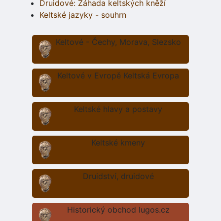
Druidové: Záhada keltských kněží
Keltské jazyky - souhrn
Keltové - Čechy, Morava, Slezsko
Keltové v Evropě Keltská Evropa
Keltské hlavy a postavy
Keltské kmeny
Druidství, druidové
Historický obchod lugos.cz