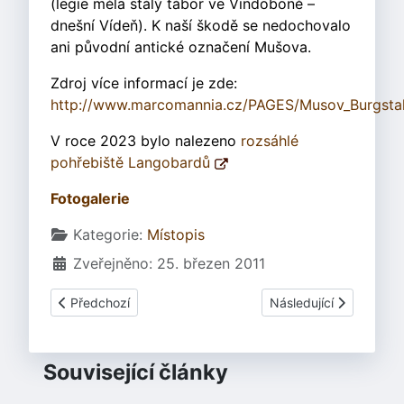
(legie měla stálý tábor ve Vindoboně –
dnešní Vídeň). K naší škodě se nedochovalo
ani původní antické označení Mušova.
Zdroj více informací je zde:
http://www.marcomannia.cz/PAGES/Musov_Burgstal
V roce 2023 bylo nalezeno
rozsáhlé
pohřebiště Langobardů
Fotogalerie
Základní údaje
Kategorie:
Místopis
Zveřejněno: 25. březen 2011
Předchozí článek: Lipno
Další článek: Mutějovi
Předchozí
Následující
Související články