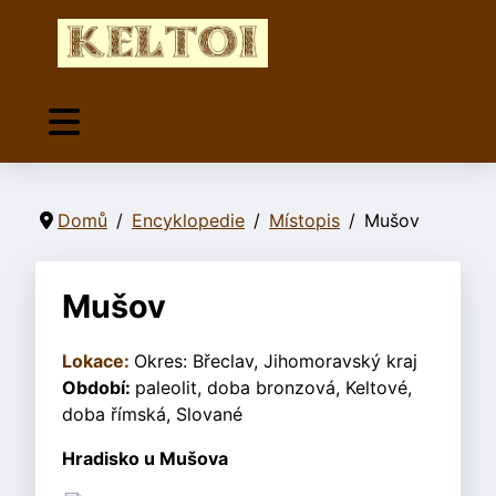
Domů
Encyklopedie
Místopis
Mušov
Mušov
Lokace:
Okres: Břeclav, Jihomoravský kraj
Období:
paleolit, doba bronzová, Keltové,
doba římská, Slované
Hradisko u Mušova