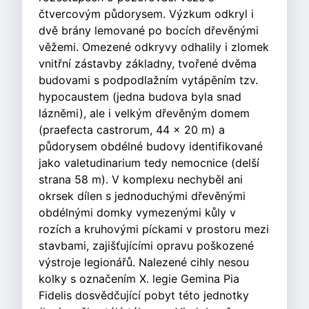
čtvercovým půdorysem. Výzkum odkryl i
dvě brány lemované po bocích dřevěnými
věžemi. Omezené odkryvy odhalily i zlomek
vnitřní zástavby základny, tvořené dvěma
budovami s podpodlažním vytápěním tzv.
hypocaustem (jedna budova byla snad
lázněmi), ale i velkým dřevěným domem
(praefecta castrorum, 44 × 20 m) a
půdorysem obdélné budovy identifikované
jako valetudinarium tedy nemocnice (delší
strana 58 m). V komplexu nechyběl ani
okrsek dílen s jednoduchými dřevěnými
obdélnými domky vymezenými kůly v
rozích a kruhovými píckami v prostoru mezi
stavbami, zajišťujícími opravu poškozené
výstroje legionářů. Nalezené cihly nesou
kolky s označením X. legie Gemina Pia
Fidelis dosvědčující pobyt této jednotky