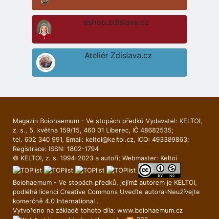
eshop.zdislava.cz
Ateliér Zdislava.cz
Magazín Boiohaemum - Ve stopách předků Vydavatel: KELTOI,
z. s., 5. května 159/15, 460 01 Liberec, IČ 48682535;
tel. 602 340 991, Email:
keltoi@keltoi.cz
, ICQ: 493389863;
Registrace: ISSN: 1802-1794
© KELTOI, z. s. 1994-2023 a autoři; Webmaster:
Keltoi
Boiohaemum - Ve stopách předků, jejímž autorem je
KELTOI
,
podléhá licenci
Creative Commons Uveďte autora-Neuží­vejte
komerčně 4.0 International
.
Vytvořeno na základě tohoto díla:
www.boiohaemum.cz