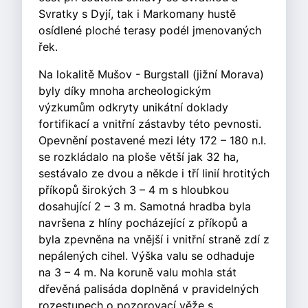
Svratky s Dyjí, tak i Markomany hustě
osídlené ploché terasy podél jmenovaných
řek.
Na lokalitě Mušov - Burgstall (jižní Morava)
byly díky mnoha archeologickým
výzkumům odkryty unikátní doklady
fortifikací a vnitřní zástavby této pevnosti.
Opevnění postavené mezi léty 172 – 180 n.l.
se rozkládalo na ploše větší jak 32 ha,
sestávalo ze dvou a někde i tří linií hrotitých
příkopů širokých 3 – 4 m s hloubkou
dosahující 2 – 3 m. Samotná hradba byla
navršena z hlíny pocházející z příkopů a
byla zpevněna na vnější i vnitřní straně zdí z
nepálených cihel. Výška valu se odhaduje
na 3 – 4 m. Na koruně valu mohla stát
dřevěná palisáda doplněná v pravidelných
rozestupech o pozorovací věže s