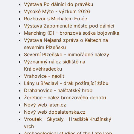
Výstava Po dálnici do pravěku
Vysoké Mýto - výzkum 2026
Rozhovor s Michalem Ernée
Výstava Zapomenuté město pod dálnicí
Manching (D) - bronzová soška bojovníka
Výstava Nejasná zpráva o Keltech na
severním Plzeňsku
Severní Plzeňsko - mimořádné nálezy
Významný nález sídliště na
Královéhradecku
Vrahovice - neolit
Lány u Břeclavi - drak požírající žábu
Drahanovice - halštatský hrob
Žeretice - nález bronzového depotu
Nový web laten.cz
Nový web dobalatenska.cz
Vroutek - Skytaly - Hradiště Kružínský
vrch
Archaeological studies of the Late Iron