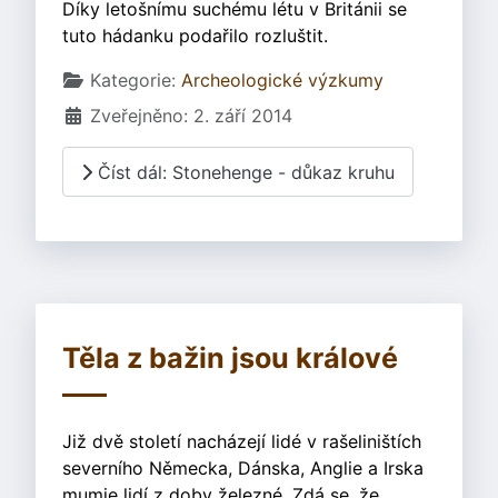
Díky letošnímu suchému létu v Británii se
tuto hádanku podařilo rozluštit.
Základní údaje
Kategorie:
Archeologické výzkumy
Zveřejněno: 2. září 2014
Číst dál: Stonehenge - důkaz kruhu
Těla z bažin jsou králové
Již dvě století nacházejí lidé v rašeliništích
severního Německa, Dánska, Anglie a Irska
mumie lidí z doby železné. Zdá se, že