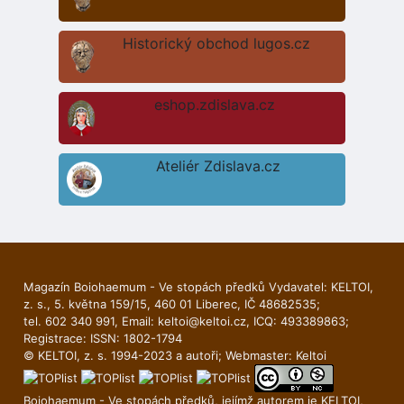
Historický obchod lugos.cz
eshop.zdislava.cz
Ateliér Zdislava.cz
Magazín Boiohaemum - Ve stopách předků Vydavatel: KELTOI,
z. s., 5. května 159/15, 460 01 Liberec, IČ 48682535;
tel. 602 340 991, Email:
keltoi@keltoi.cz
, ICQ: 493389863;
Registrace: ISSN: 1802-1794
© KELTOI, z. s. 1994-2023 a autoři; Webmaster:
Keltoi
Boiohaemum - Ve stopách předků, jejímž autorem je
KELTOI
,