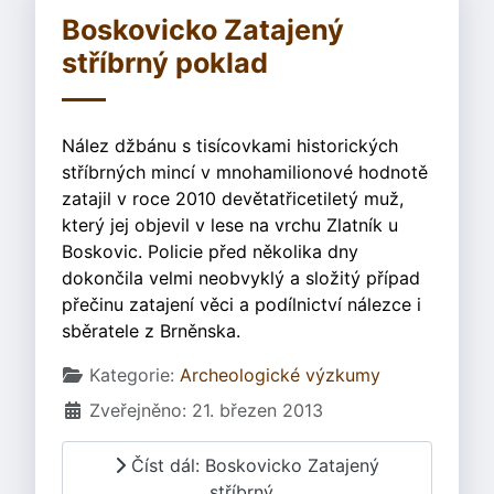
Boskovicko Zatajený
stříbrný poklad
Nález džbánu s tisícovkami historických
stříbrných mincí v mnohamilionové hodnotě
zatajil v roce 2010 devětatřicetiletý muž,
který jej objevil v lese na vrchu Zlatník u
Boskovic. Policie před několika dny
dokončila velmi neobvyklý a složitý případ
přečinu zatajení věci a podílnictví nálezce i
sběratele z Brněnska.
Základní údaje
Kategorie:
Archeologické výzkumy
Zveřejněno: 21. březen 2013
Číst dál: Boskovicko Zatajený
stříbrný...