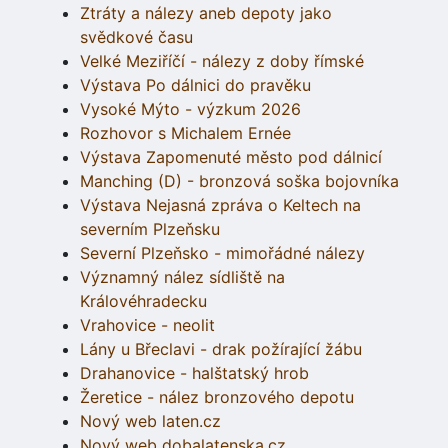
Ztráty a nálezy aneb depoty jako
svědkové času
Velké Meziříčí - nálezy z doby římské
Výstava Po dálnici do pravěku
Vysoké Mýto - výzkum 2026
Rozhovor s Michalem Ernée
Výstava Zapomenuté město pod dálnicí
Manching (D) - bronzová soška bojovníka
Výstava Nejasná zpráva o Keltech na
severním Plzeňsku
Severní Plzeňsko - mimořádné nálezy
Významný nález sídliště na
Královéhradecku
Vrahovice - neolit
Lány u Břeclavi - drak požírající žábu
Drahanovice - halštatský hrob
Žeretice - nález bronzového depotu
Nový web laten.cz
Nový web dobalatenska.cz