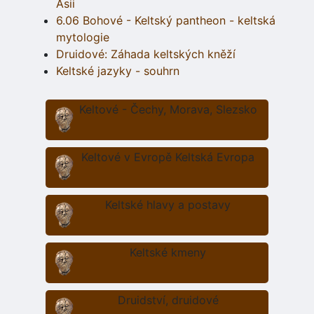
Asii
6.06 Bohové - Keltský pantheon - keltská
mytologie
Druidové: Záhada keltských kněží
Keltské jazyky - souhrn
Keltové - Čechy, Morava, Slezsko
Keltové v Evropě Keltská Evropa
Keltské hlavy a postavy
Keltské kmeny
Druidství, druidové