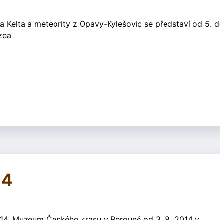
a Kelta a meteority z Opavy-Kylešovic se představí od 5. d
zea
14
, Muzeum Českého krasu v Berouně od 3. 8. 2014 v