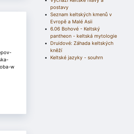
Vychází Keltské hlavy a
postavy
Seznam keltských kmenů v
Evropě a Malé Asii
6.06 Bohové - Keltský
pantheon - keltská mytologie
Druidové: Záhada keltských
kněží
Keltské jazyky - souhrn