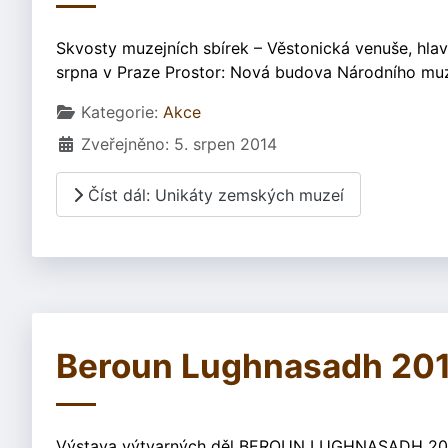
Skvosty muzejních sbírek – Věstonická venuše, hlav
srpna v Praze Prostor: Nová budova Národního mu
Základní údaje
Kategorie:
Akce
Zveřejněno: 5. srpen 2014
Číst dál: Unikáty zemských muzeí
Beroun Lughnasadh 20
Výstava výtvarných děl BEROUN LUGHNASADH 2014