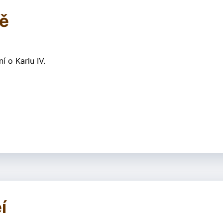
ně
í o Karlu IV.
í