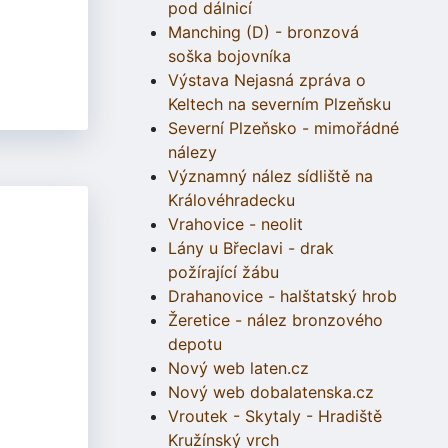
pod dálnicí
Manching (D) - bronzová
soška bojovníka
Výstava Nejasná zpráva o
Keltech na severním Plzeňsku
Severní Plzeňsko - mimořádné
nálezy
Významný nález sídliště na
Královéhradecku
Vrahovice - neolit
Lány u Břeclavi - drak
požírající žábu
Drahanovice - halštatský hrob
Žeretice - nález bronzového
depotu
Nový web laten.cz
Nový web dobalatenska.cz
Vroutek - Skytaly - Hradiště
Kružínský vrch