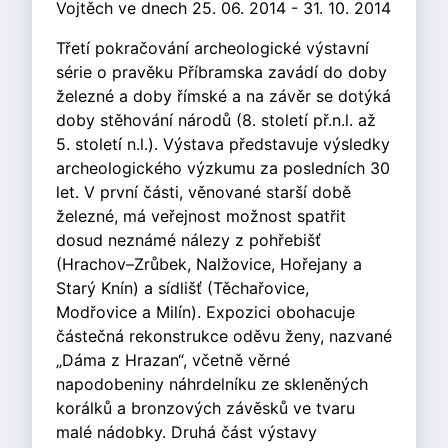
Vojtěch ve dnech 25. 06. 2014 - 31. 10. 2014
Třetí pokračování archeologické výstavní
série o pravěku Příbramska zavádí do doby
železné a doby římské a na závěr se dotýká
doby stěhování národů (8. století př.n.l. až
5. století n.l.). Výstava představuje výsledky
archeologického výzkumu za posledních 30
let. V první části, věnované starší době
železné, má veřejnost možnost spatřit
dosud neznámé nálezy z pohřebišť
(Hrachov–Zrůbek, Nalžovice, Hořejany a
Starý Knín) a sídlišť (Těchařovice,
Modřovice a Milín). Expozici obohacuje
částečná rekonstrukce oděvu ženy, nazvané
„Dáma z Hrazan“, včetně věrné
napodobeniny náhrdelníku ze skleněných
korálků a bronzových závěsků ve tvaru
malé nádobky. Druhá část výstavy