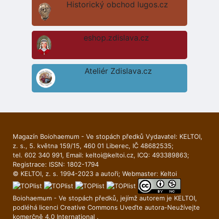
Historický obchod lugos.cz
eshop.zdislava.cz
Ateliér Zdislava.cz
Magazín Boiohaemum - Ve stopách předků Vydavatel: KELTOI,
z. s., 5. května 159/15, 460 01 Liberec, IČ 48682535;
tel. 602 340 991, Email:
keltoi@keltoi.cz
, ICQ: 493389863;
Registrace: ISSN: 1802-1794
© KELTOI, z. s. 1994-2023 a autoři; Webmaster:
Keltoi
Boiohaemum - Ve stopách předků, jejímž autorem je
KELTOI
,
podléhá licenci
Creative Commons Uveďte autora-Neuží­vejte
komerčně 4.0 International
.