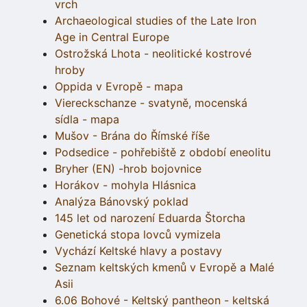
vrch
Archaeological studies of the Late Iron
Age in Central Europe
Ostrožská Lhota - neolitické kostrové
hroby
Oppida v Evropě - mapa
Viereckschanze - svatyně, mocenská
sídla - mapa
Mušov - Brána do Římské říše
Podsedice - pohřebiště z období eneolitu
Bryher (EN) -hrob bojovnice
Horákov - mohyla Hlásnica
Analýza Bánovský poklad
145 let od narození Eduarda Štorcha
Genetická stopa lovců vymizela
Vychází Keltské hlavy a postavy
Seznam keltských kmenů v Evropě a Malé
Asii
6.06 Bohové - Keltský pantheon - keltská