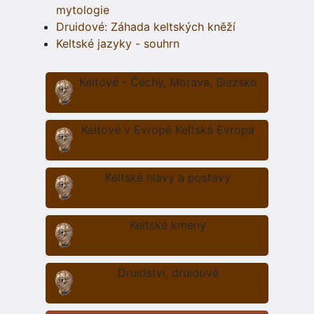
mytologie
Druidové: Záhada keltských kněží
Keltské jazyky - souhrn
Keltové - Čechy, Morava, Slezsko
Keltové v Evropě Keltská Evropa
Keltské hlavy a postavy
Keltské kmeny
Druidství, druidové