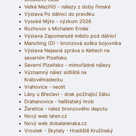
Velké Meziříčí - nálezy z doby římské
Výstava Po dálnici do pravěku
Vysoké Mýto - výzkum 2026
Rozhovor s Michalem Ernée
Výstava Zapomenuté město pod dálnicí
Manching (D) - bronzová soška bojovníka
Výstava Nejasná zpráva o Keltech na
severním Plzeňsku
Severní Plzeňsko - mimořádné nálezy
Významný nález sídliště na
Královéhradecku
Vrahovice - neolit
Lány u Břeclavi - drak požírající žábu
Drahanovice - halštatský hrob
Žeretice - nález bronzového depotu
Nový web laten.cz
Nový web dobalatenska.cz
Vroutek - Skytaly - Hradiště Kružínský