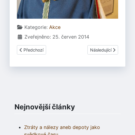
Základní údaje
Kategorie:
Akce
Zveřejněno: 25. červen 2014
Předchozí článek: Beroun Lughnasadh 2014
Další článek: Poklady, 
Předchozí
Následující
Nejnovější články
Ztráty a nálezy aneb depoty jako
svědkové času