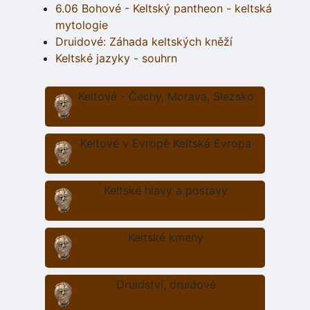
6.06 Bohové - Keltský pantheon - keltská
mytologie
Druidové: Záhada keltských kněží
Keltské jazyky - souhrn
Keltové - Čechy, Morava, Slezsko
Keltové v Evropě Keltská Evropa
Keltské hlavy a postavy
Keltské kmeny
Druidství, druidové