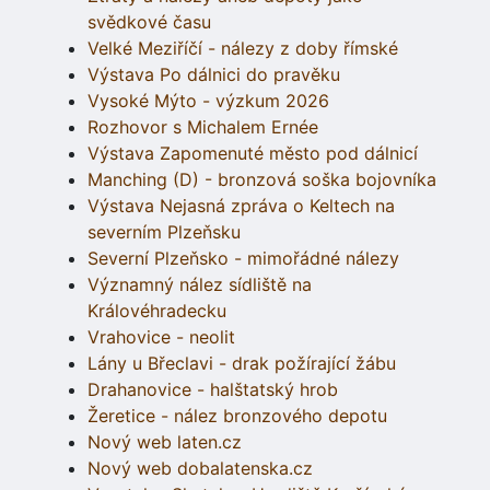
svědkové času
Velké Meziříčí - nálezy z doby římské
Výstava Po dálnici do pravěku
Vysoké Mýto - výzkum 2026
Rozhovor s Michalem Ernée
Výstava Zapomenuté město pod dálnicí
Manching (D) - bronzová soška bojovníka
Výstava Nejasná zpráva o Keltech na
severním Plzeňsku
Severní Plzeňsko - mimořádné nálezy
Významný nález sídliště na
Královéhradecku
Vrahovice - neolit
Lány u Břeclavi - drak požírající žábu
Drahanovice - halštatský hrob
Žeretice - nález bronzového depotu
Nový web laten.cz
Nový web dobalatenska.cz