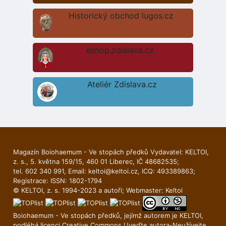
Historický obchod lugos.cz
eshop.zdislava.cz
Ateliér Zdislava.cz
Magazín Boiohaemum - Ve stopách předků Vydavatel: KELTOI,
z. s., 5. května 159/15, 460 01 Liberec, IČ 48682535;
tel. 602 340 991, Email:
keltoi@keltoi.cz
, ICQ: 493389863;
Registrace: ISSN: 1802-1794
© KELTOI, z. s. 1994-2023 a autoři; Webmaster:
Keltoi
Boiohaemum - Ve stopách předků, jejímž autorem je
KELTOI
,
podléhá licenci
Creative Commons Uveďte autora-Neuží­vejte