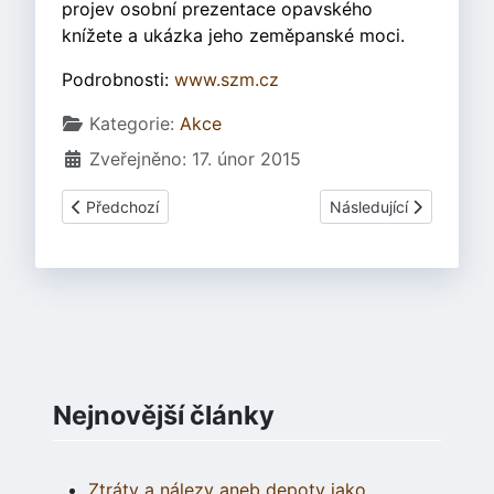
projev osobní prezentace opavského
knížete a ukázka jeho zeměpanské moci.
Podrobnosti:
www.szm.cz
Základní údaje
Kategorie:
Akce
Zveřejněno: 17. únor 2015
Předchozí článek: Keltský telegraf 2015
Další článek: Antický 
Předchozí
Následující
Nejnovější články
Ztráty a nálezy aneb depoty jako