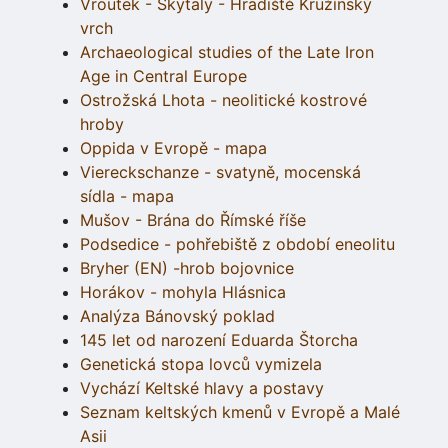
Vroutek - Skytaly - Hradiště Kružínský
vrch
Archaeological studies of the Late Iron
Age in Central Europe
Ostrožská Lhota - neolitické kostrové
hroby
Oppida v Evropě - mapa
Viereckschanze - svatyně, mocenská
sídla - mapa
Mušov - Brána do Římské říše
Podsedice - pohřebiště z období eneolitu
Bryher (EN) -hrob bojovnice
Horákov - mohyla Hlásnica
Analýza Bánovský poklad
145 let od narození Eduarda Štorcha
Genetická stopa lovců vymizela
Vychází Keltské hlavy a postavy
Seznam keltských kmenů v Evropě a Malé
Asii