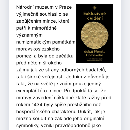
Národní muzeum v Praze
výjimečně souhlasilo se
zapůjčením mince, která
patří k mimořádně
významným
numizmatickým památkám
moravskoslezského
pomezí a byla od začátku
předmětem širokého
zájmu jak ze strany odborných badatelů,
tak i široké veřejnosti. Jedním z důvodů je
fakt, že na světě je znám pouze jediný
exemplář této mince. Předpokládá se, že
motivy zavedení nákladné zlaté ražby před
rokem 1434 byly spíše prestižního než
hospodářského charakteru. Dukát, jak je
možno soudit na základě jeho originální
symboliky, vznikl pravděpodobně jako