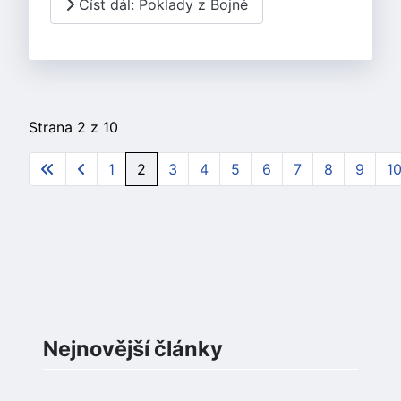
Číst dál: Poklady z Bojné
Strana 2 z 10
1
2
3
4
5
6
7
8
9
1
Nejnovější články