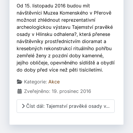
Od 15. listopadu 2016 budou mít
návštěvníci Muzea Komenského v Přerově
možnost zhlédnout reprezentativní
archeologickou výstavu Tajemství pravěké
osady v Hlinsku odhalena?, která přenese
návštěvníky prostřednictvím dioramat a
kresebných rekonstrukcí rituálního pohřbu
zemřelé ženy z pozdní doby kamenné,
jejího obličeje, opevněného sídliště a obydlí
do doby před více než pěti tisíciletími.
Základní údaje
Kategorie:
Akce
Zveřejněno: 19. prosinec 2016
Číst dál: Tajemství pravěké osady v...