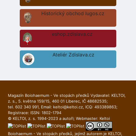
Historický obchod lugos.cz
eshop.zdislava.cz
Ateliér Zdislava.cz
Magazín Boiohaemum - Ve stopách předků Vydavatel: KELTOI,
z. s., 5. května 159/15, 460 01 Liberec, IČ 48682535;
tel. 602 340 991, Email:
keltoi@keltoi.cz
, ICQ: 493389863;
Registrace: ISSN: 1802-1794
© KELTOI, z. s. 1994-2023 a autoři; Webmaster:
Keltoi
Boiohaemum - Ve stopách předků, jejímž autorem je
KELTOI
,