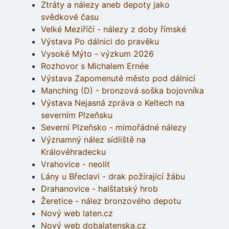
Ztráty a nálezy aneb depoty jako
svědkové času
Velké Meziříčí - nálezy z doby římské
Výstava Po dálnici do pravěku
Vysoké Mýto - výzkum 2026
Rozhovor s Michalem Ernée
Výstava Zapomenuté město pod dálnicí
Manching (D) - bronzová soška bojovníka
Výstava Nejasná zpráva o Keltech na
severním Plzeňsku
Severní Plzeňsko - mimořádné nálezy
Významný nález sídliště na
Královéhradecku
Vrahovice - neolit
Lány u Břeclavi - drak požírající žábu
Drahanovice - halštatský hrob
Žeretice - nález bronzového depotu
Nový web laten.cz
Nový web dobalatenska.cz