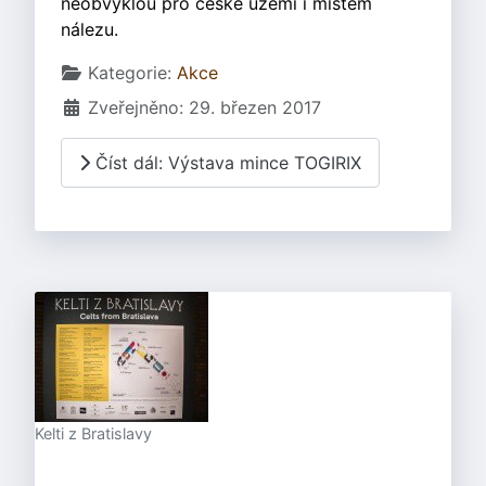
neobvyklou pro české území i místem
nálezu.
Základní údaje
Kategorie:
Akce
Zveřejněno: 29. březen 2017
Číst dál: Výstava mince TOGIRIX
Kelti z Bratislavy