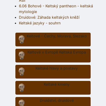
Asii
6.06 Bohové - Keltský pantheon - keltská
mytologie
Druidové: Záhada keltských kněží
Keltské jazyky - souhrn
Keltové - Čechy, Morava, Slezsko
Keltové v Evropě Keltská Evropa
Keltské hlavy a postavy
Keltské kmeny
Druidství, druidové