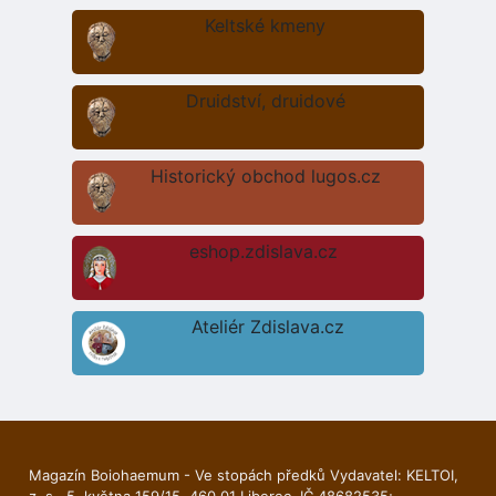
Keltské kmeny
Druidství, druidové
Historický obchod lugos.cz
eshop.zdislava.cz
Ateliér Zdislava.cz
Magazín Boiohaemum - Ve stopách předků Vydavatel: KELTOI,