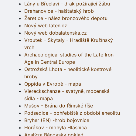
Lány u Břeclavi - drak požírající žábu
Drahanovice - halštatský hrob
Žeretice - nález bronzového depotu
Nový web laten.cz
Nový web dobalatenska.cz
Vroutek - Skytaly - Hradiště Kružínský
vrch
Archaeological studies of the Late Iron
Age in Central Europe
Ostrožská Lhota - neolitické kostrové
hroby
Oppida v Evropě - mapa
Viereckschanze - svatyně, mocenská
sídla - mapa
Mušov - Brána do Římské říše
Podsedice - pohřebiště z období eneolitu
Bryher (EN) -hrob bojovnice
Horákov - mohyla Hlásnica
Analýza Bánovský poklad