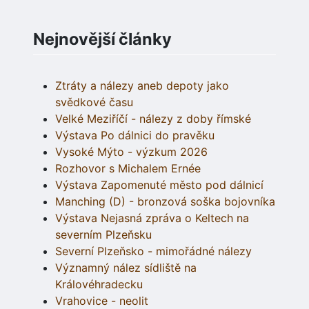
Nejnovější články
Ztráty a nálezy aneb depoty jako
svědkové času
Velké Meziříčí - nálezy z doby římské
Výstava Po dálnici do pravěku
Vysoké Mýto - výzkum 2026
Rozhovor s Michalem Ernée
Výstava Zapomenuté město pod dálnicí
Manching (D) - bronzová soška bojovníka
Výstava Nejasná zpráva o Keltech na
severním Plzeňsku
Severní Plzeňsko - mimořádné nálezy
Významný nález sídliště na
Královéhradecku
Vrahovice - neolit