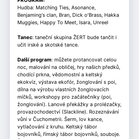
PROGRAM:
Hudba: Matching Ties, Asonance,
Benjaming‘s clan, Bran, Dick o'Brass, Hakka
Muggies, Happy To Meet, Isara, Unreel
Tanec
: taneční skupina ŽERT bude tančit i
učit irské a skotské tance.
Další program
: můžete protancovat celou
noc, malování na obličej, hry našich předků,
chodící prkna, vědomostní a keltský
ekokvíz, výstava ekofór, žonglování s poi,
dílna na výrobu vlastních žonglovacích
míčků, workshopy pro začátečníky (poi,
žonglování). Lanové překážky a prolézačky,
provazochodectví (Slackline). Rozeznávání
vůní v Čuchometrii. Šerm, lov kance,
vytlačování z kruhu. Keltský tábor
bojovníků, římský tábor bojovníků, souboje.