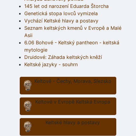
145 let od narození Eduarda Štorcha
Genetická stopa lovců vymizela
Vychází Keltské hlavy a postavy
Seznam keltských kmenů v Evropě a Malé
Asii
6.06 Bohové - Keltský pantheon - keltská
mytologie
Druidové: Záhada keltských kněží
Keltské jazyky - souhrn
Keltové - Čechy, Morava, Slezsko
Keltové v Evropě Keltská Evropa
Keltské hlavy a postavy