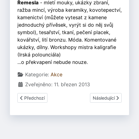
Řemesla
- mletí mouky, ukázky zbraní,
ražba mincí, výroba keramiky, kovotepectví,
kamenictví (můžete vytesat z kamene
jednoduchý přívěsek, vyrýt si do něj svůj
symbol), tesařství, tkaní, pečení placek,
kovářství, lití bronzu. Móda. Komentované
ukázky, dílny. Workshopy mistra kaligrafie
(Irská polounciála)
...o překvapení nebude nouze.
Základní údaje
Kategorie:
Akce
Zveřejněno: 11. březen 2013
Předchozí článek: Výstava Českých korunovačních klenot
Další článek: Keltský t
Předchozí
Následující