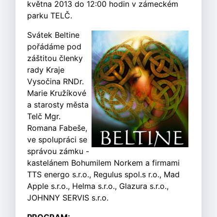
května 2013 do 12:00 hodin v zámeckém
parku TELČ.
Svátek Beltine
pořádáme pod
záštitou členky
rady Kraje
Vysočina RNDr.
Marie Kružíkové
a starosty města
Telč Mgr.
Romana Fabeše,
ve spolupráci se
správou zámku -
kastelánem Bohumilem Norkem a firmami
TTS energo s.r.o., Regulus spol.s r.o., Mad
Apple s.r.o., Helma s.r.o., Glazura s.r.o.,
JOHNNY SERVIS s.r.o.