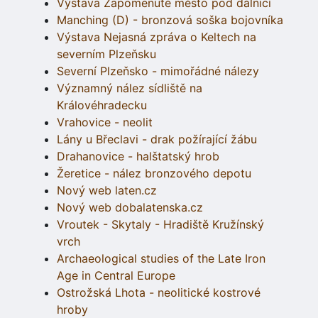
Výstava Zapomenuté město pod dálnicí
Manching (D) - bronzová soška bojovníka
Výstava Nejasná zpráva o Keltech na
severním Plzeňsku
Severní Plzeňsko - mimořádné nálezy
Významný nález sídliště na
Královéhradecku
Vrahovice - neolit
Lány u Břeclavi - drak požírající žábu
Drahanovice - halštatský hrob
Žeretice - nález bronzového depotu
Nový web laten.cz
Nový web dobalatenska.cz
Vroutek - Skytaly - Hradiště Kružínský
vrch
Archaeological studies of the Late Iron
Age in Central Europe
Ostrožská Lhota - neolitické kostrové
hroby