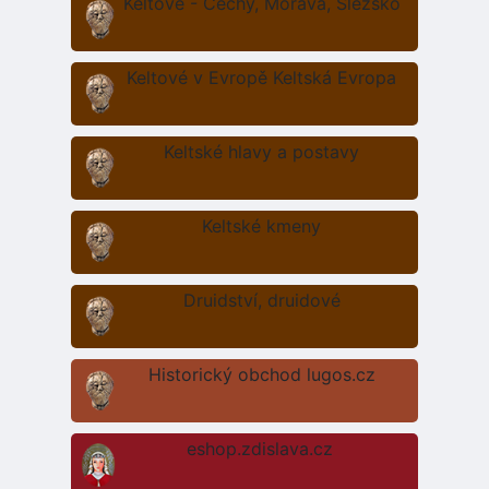
Keltové - Čechy, Morava, Slezsko
Keltové v Evropě Keltská Evropa
Keltské hlavy a postavy
Keltské kmeny
Druidství, druidové
Historický obchod lugos.cz
eshop.zdislava.cz