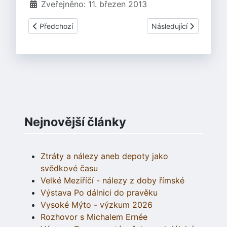
Zveřejněno: 11. březen 2013
Předchozí článek: Svátek keltské kultury BELTINE 2013
Další článek: Worksh
Předchozí
Následující
Nejnovější články
Ztráty a nálezy aneb depoty jako
svědkové času
Velké Meziříčí - nálezy z doby římské
Výstava Po dálnici do pravěku
Vysoké Mýto - výzkum 2026
Rozhovor s Michalem Ernée