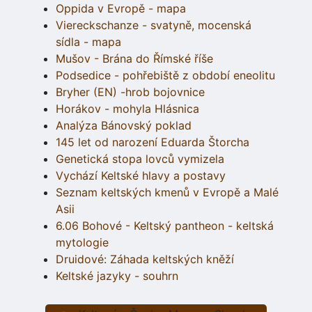
Oppida v Evropě - mapa
Viereckschanze - svatyně, mocenská
sídla - mapa
Mušov - Brána do Římské říše
Podsedice - pohřebiště z období eneolitu
Bryher (EN) -hrob bojovnice
Horákov - mohyla Hlásnica
Analýza Bánovský poklad
145 let od narození Eduarda Štorcha
Genetická stopa lovců vymizela
Vychází Keltské hlavy a postavy
Seznam keltských kmenů v Evropě a Malé
Asii
6.06 Bohové - Keltský pantheon - keltská
mytologie
Druidové: Záhada keltských kněží
Keltské jazyky - souhrn