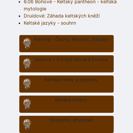
6.06 Bohové - Keltský pantheon - keltská
mytologie
Druidové: Záhada keltských kněží
Keltské jazyky - souhrn
Keltové - Čechy, Morava, Slezsko
Keltové v Evropě Keltská Evropa
Keltské hlavy a postavy
Keltské kmeny
Druidství, druidové