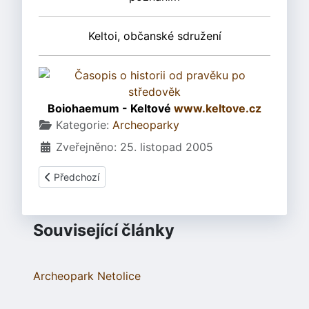
Keltoi, občanské sdružení
Boiohaemum - Keltové
www.keltove.cz
Základní údaje
Kategorie:
Archeoparky
Zveřejněno: 25. listopad 2005
Předchozí článek: Villa Nova Uhřínov
Předchozí
Související články
Archeopark Netolice