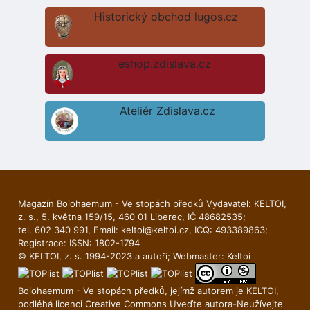
Historický obchod lugos.cz
eshop.zdislava.cz
Ateliér Zdislava.cz
Magazín Boiohaemum - Ve stopách předků Vydavatel: KELTOI,
z. s., 5. května 159/15, 460 01 Liberec, IČ 48682535;
tel. 602 340 991, Email:
keltoi@keltoi.cz
, ICQ: 493389863;
Registrace: ISSN: 1802-1794
© KELTOI, z. s. 1994-2023 a autoři; Webmaster:
Keltoi
Boiohaemum - Ve stopách předků, jejímž autorem je
KELTOI
,
podléhá licenci
Creative Commons Uveďte autora-Neuží­vejte