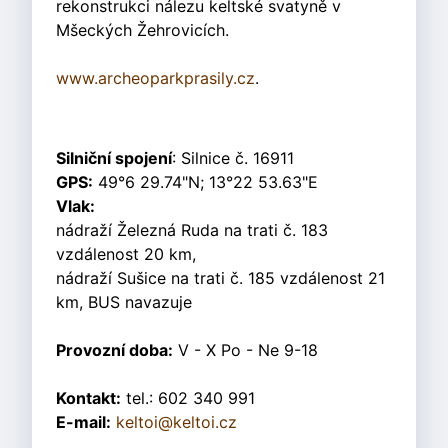
rekonstrukci nálezu keltské svatyně v
Mšeckých Žehrovicích.
www.archeoparkprasily.cz
.
Silniční spojení
: Silnice č. 16911
GPS:
49°6 29.74"N; 13°22 53.63"E
Vlak:
nádraží Železná Ruda na trati č. 183
vzdálenost 20 km,
nádraží Sušice na trati č. 185 vzdálenost 21
km, BUS navazuje
Provozní doba:
V - X Po - Ne 9-18
Kontakt:
tel.: 602 340 991
E-mail:
keltoi@keltoi.cz