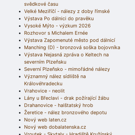
svědkové času
Velké Meziříčí - nálezy z doby římské
Výstava Po dálnici do pravěku
Vysoké Mýto - výzkum 2026
Rozhovor s Michalem Ernée
Výstava Zapomenuté město pod dálnicí
Manching (D) - bronzová soška bojovníka
Výstava Nejasná zpráva o Keltech na
severním Plzeňsku
Severní Plzeňsko - mimořádné nálezy
Významný nález sídliště na
Královéhradecku
Vrahovice - neolit
Lány u Břeclavi - drak požírající žábu
Drahanovice - halštatský hrob
Žeretice - nález bronzového depotu
Nový web laten.cz
Nový web dobalatenska.cz
Vroutek - Skytaly - Hradiště Kružínský