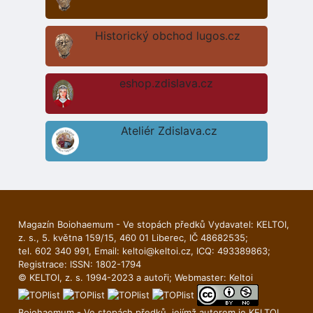
Historický obchod lugos.cz
eshop.zdislava.cz
Ateliér Zdislava.cz
Magazín Boiohaemum - Ve stopách předků Vydavatel: KELTOI,
z. s., 5. května 159/15, 460 01 Liberec, IČ 48682535;
tel. 602 340 991, Email:
keltoi@keltoi.cz
, ICQ: 493389863;
Registrace: ISSN: 1802-1794
© KELTOI, z. s. 1994-2023 a autoři; Webmaster:
Keltoi
Boiohaemum - Ve stopách předků, jejímž autorem je
KELTOI
,