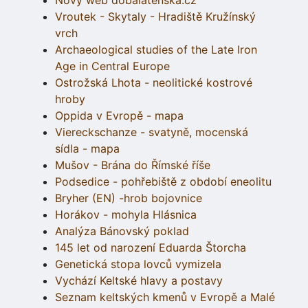
Nový web dobalatenska.cz
Vroutek - Skytaly - Hradiště Kružínský
vrch
Archaeological studies of the Late Iron
Age in Central Europe
Ostrožská Lhota - neolitické kostrové
hroby
Oppida v Evropě - mapa
Viereckschanze - svatyně, mocenská
sídla - mapa
Mušov - Brána do Římské říše
Podsedice - pohřebiště z období eneolitu
Bryher (EN) -hrob bojovnice
Horákov - mohyla Hlásnica
Analýza Bánovský poklad
145 let od narození Eduarda Štorcha
Genetická stopa lovců vymizela
Vychází Keltské hlavy a postavy
Seznam keltských kmenů v Evropě a Malé