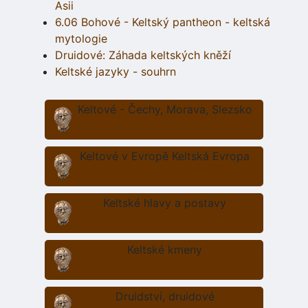
Asii
6.06 Bohové - Keltský pantheon - keltská
mytologie
Druidové: Záhada keltských kněží
Keltské jazyky - souhrn
Keltové - Čechy, Morava, Slezsko
Keltové v Evropě Keltská Evropa
Keltské hlavy a postavy
Keltské kmeny
Druidství, druidové