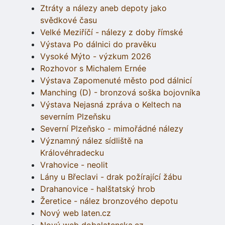
Ztráty a nálezy aneb depoty jako
svědkové času
Velké Meziříčí - nálezy z doby římské
Výstava Po dálnici do pravěku
Vysoké Mýto - výzkum 2026
Rozhovor s Michalem Ernée
Výstava Zapomenuté město pod dálnicí
Manching (D) - bronzová soška bojovníka
Výstava Nejasná zpráva o Keltech na
severním Plzeňsku
Severní Plzeňsko - mimořádné nálezy
Významný nález sídliště na
Královéhradecku
Vrahovice - neolit
Lány u Břeclavi - drak požírající žábu
Drahanovice - halštatský hrob
Žeretice - nález bronzového depotu
Nový web laten.cz