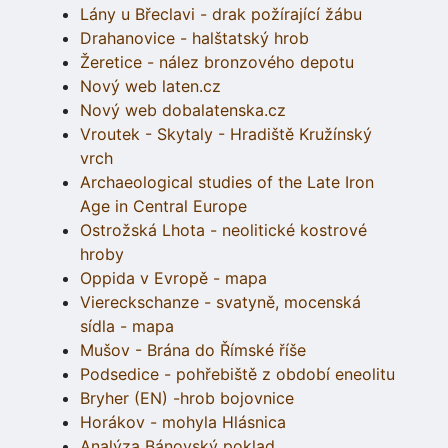
Lány u Břeclavi - drak požírající žábu
Drahanovice - halštatský hrob
Žeretice - nález bronzového depotu
Nový web laten.cz
Nový web dobalatenska.cz
Vroutek - Skytaly - Hradiště Kružínský
vrch
Archaeological studies of the Late Iron
Age in Central Europe
Ostrožská Lhota - neolitické kostrové
hroby
Oppida v Evropě - mapa
Viereckschanze - svatyně, mocenská
sídla - mapa
Mušov - Brána do Římské říše
Podsedice - pohřebiště z období eneolitu
Bryher (EN) -hrob bojovnice
Horákov - mohyla Hlásnica
Analýza Bánovský poklad