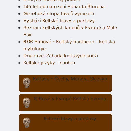
145 let od narození Eduarda Štorcha
Genetická stopa lovců vymizela
Vychází Keltské hlavy a postavy
Seznam keltských kmenů v Evropě a Malé
Asii
6.06 Bohové - Keltský pantheon - keltská
mytologie
Druidové: Záhada keltských kněží
Keltské jazyky - souhrn
Keltové - Čechy, Morava, Slezsko
Keltové v Evropě Keltská Evropa
Keltské hlavy a postavy