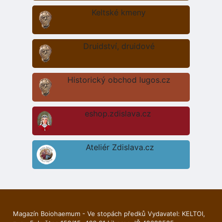
Keltské kmeny
Druidství, druidové
Historický obchod lugos.cz
eshop.zdislava.cz
Ateliér Zdislava.cz
Magazín Boiohaemum - Ve stopách předků Vydavatel: KELTOI,