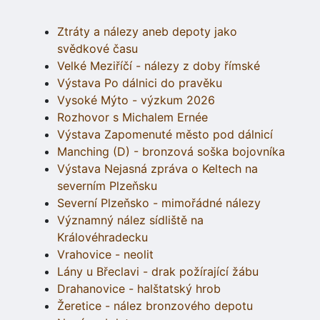
Ztráty a nálezy aneb depoty jako
svědkové času
Velké Meziříčí - nálezy z doby římské
Výstava Po dálnici do pravěku
Vysoké Mýto - výzkum 2026
Rozhovor s Michalem Ernée
Výstava Zapomenuté město pod dálnicí
Manching (D) - bronzová soška bojovníka
Výstava Nejasná zpráva o Keltech na
severním Plzeňsku
Severní Plzeňsko - mimořádné nálezy
Významný nález sídliště na
Královéhradecku
Vrahovice - neolit
Lány u Břeclavi - drak požírající žábu
Drahanovice - halštatský hrob
Žeretice - nález bronzového depotu