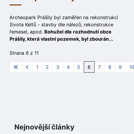
Archeopark Prášily byl zaměřen na rekonstrukci
života Keltů - stavby dle nálezů, rekonstrukce
řemesel, apod.
Bohužel dle rozhodnutí obce
Prášily, která vlastní pozemek, byl zbourán...
Strana 6 z 11
1
2
3
4
5
6
7
8
9
1
Nejnovější články