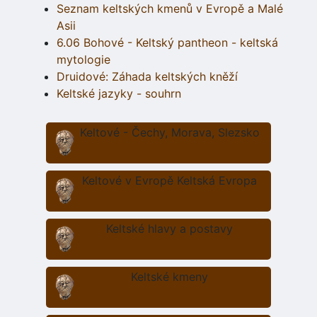
Seznam keltských kmenů v Evropě a Malé
Asii
6.06 Bohové - Keltský pantheon - keltská
mytologie
Druidové: Záhada keltských kněží
Keltské jazyky - souhrn
Keltové - Čechy, Morava, Slezsko
Keltové v Evropě Keltská Evropa
Keltské hlavy a postavy
Keltské kmeny