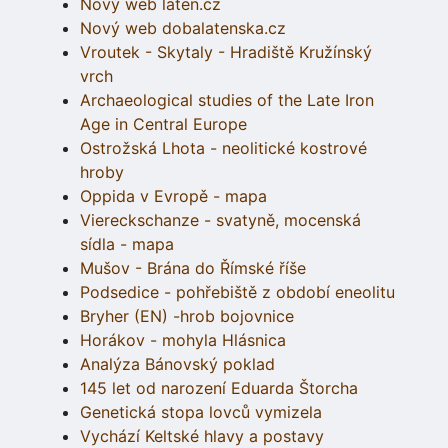
Nový web laten.cz
Nový web dobalatenska.cz
Vroutek - Skytaly - Hradiště Kružínský
vrch
Archaeological studies of the Late Iron
Age in Central Europe
Ostrožská Lhota - neolitické kostrové
hroby
Oppida v Evropě - mapa
Viereckschanze - svatyně, mocenská
sídla - mapa
Mušov - Brána do Římské říše
Podsedice - pohřebiště z období eneolitu
Bryher (EN) -hrob bojovnice
Horákov - mohyla Hlásnica
Analýza Bánovský poklad
145 let od narození Eduarda Štorcha
Genetická stopa lovců vymizela
Vychází Keltské hlavy a postavy