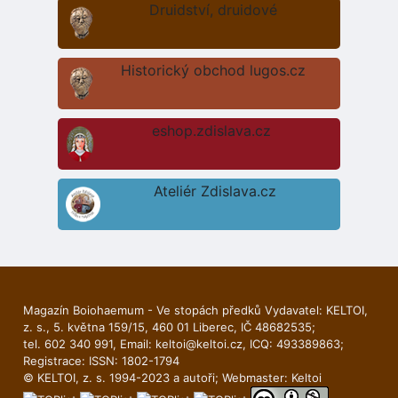
Druidství, druidové
Historický obchod lugos.cz
eshop.zdislava.cz
Ateliér Zdislava.cz
Magazín Boiohaemum - Ve stopách předků Vydavatel: KELTOI,
z. s., 5. května 159/15, 460 01 Liberec, IČ 48682535;
tel. 602 340 991, Email:
keltoi@keltoi.cz
, ICQ: 493389863;
Registrace: ISSN: 1802-1794
© KELTOI, z. s. 1994-2023 a autoři; Webmaster:
Keltoi